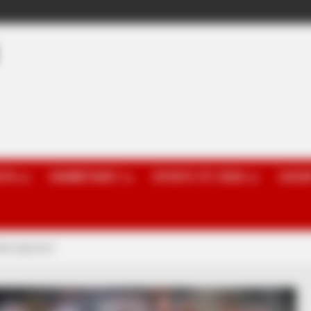
OTA
KOMBËTARET
SPORTE TË TJERA
GOSSI
htë njerëzor!