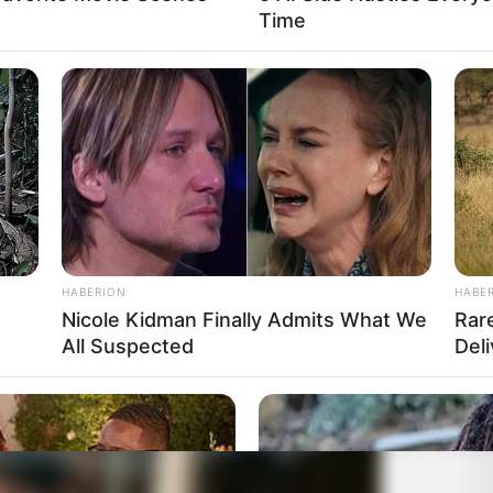
Time
HABERION
HABE
Nicole Kidman Finally Admits What We
Rar
All Suspected
Del