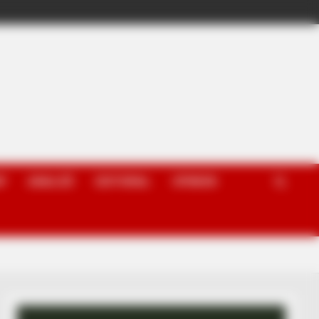
P
ANALIZË
EDITORIAL
OPINION