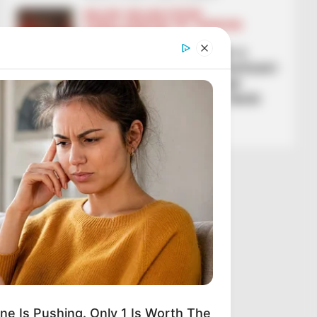
BALLINA
BALLINA STATIKE
FUTBOLL SHQIPTAR
KAT. SUPERIORE
SUPERIORE STATIKE
Luhet për gjysmëfinalen e
Kupës së Shqipërisë/ Partizani-
Elbasani pritet të dhurojë
emocione, ka edhe një derbi
për t’u mbyllur
March 3, 2026
Sport Ekspres
ne Is Pushing. Only 1 Is Worth The