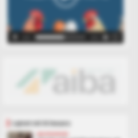
00:00
00:05
Lajmet më të lexuara
UNCATEGORIZED