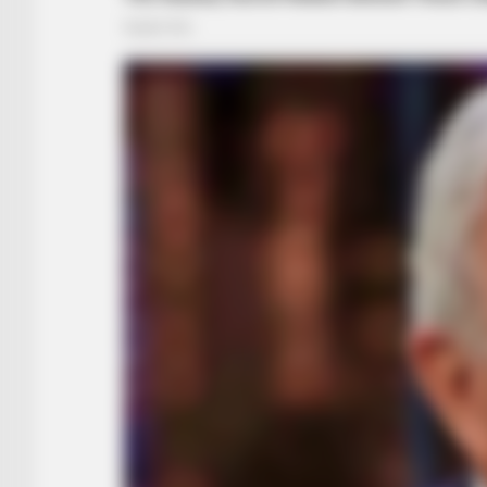
BUZZ DAY
He Followed A Strange Red Light
Then Saw His Camera Footage
RADAR MEDIA
Suddenly, The Lawn Shakes Like 
Bursts Open