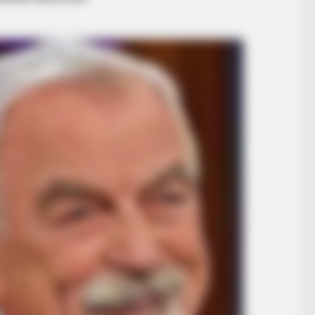
RADAR MEDIA
BUZZ 
—
Onerep Vs Incogni: Which Service
Loo
Protects Your Data Better?
Girl
A Trampoline—Then It