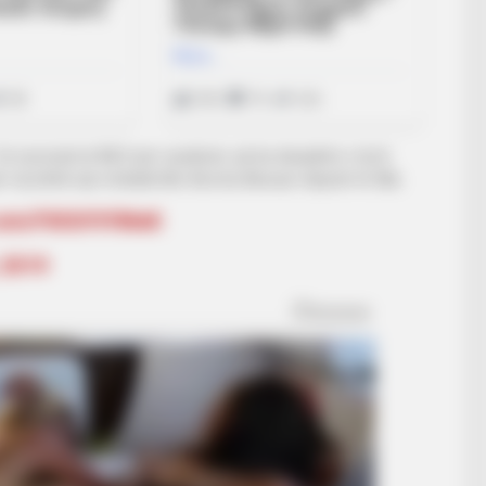
1-të sezonal në MLS për suedezin, që ka skuadrën e tij të
tij është një mrekulli dhe Ibra ka dhuruar shpesh të tilla.
r.com/F8OUYtYWwK
 2019