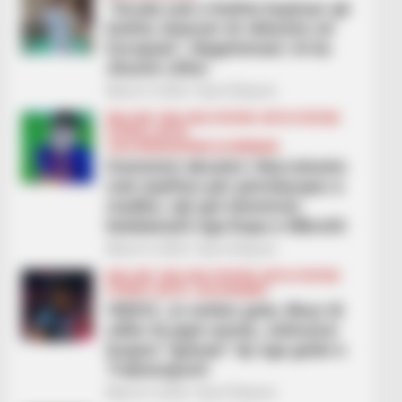
“Gruda nuk e kishte kuptuar që
kishte shansin të shkonte në
Europian”, Nagelsmani: Ai ka
shumë cilësi
March 3, 2026
Sport Ekspres
BALLINA
BALLINA STATIKE
BOTA STATIKE
FUTBOLL BOTA
ITALI/SPANJË/ANGLI/GJERMANI
Dominimi absolut i Barcelonës
nuk mjafton për përmbysjen e
madhe, një gol eleminon
katalanasit nga Kupa e Mbretit
March 3, 2026
Sport Ekspres
BALLINA
BALLINA STATIKE
BOTA STATIKE
FUTBOLL BOTA
LEGJIONARËT
VIDEO/ Jo vetëm gola, Muçi di
edhe të japë asiste, sulmuesi
kuqezi “gatuan” dy nga golat e
Trabonsporit
March 3, 2026
Sport Ekspres