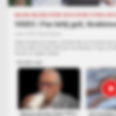
BALLINA
BALLINA STATIKE
BOTA STATIKE
FUTBOLL BOT
VIDEO | Pas këtij goli, Ibrahim
June 3, 2019
Sport Ekspres
Zlatan Ibrahimoviç është i çmendur dhe me të vërtetë vjen nga
së miri edhe në fushë. Edhe pse i ka mbushur 37 vjeç, ai vazh
tifozët Los Agelos Galaxy.