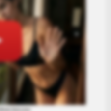
BUZZ DAY
d She Looks Like A
Malia Obama's Transform