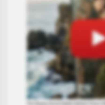
BUZZ DAY
Chrissy Metz Is So Skinny Now An
Model