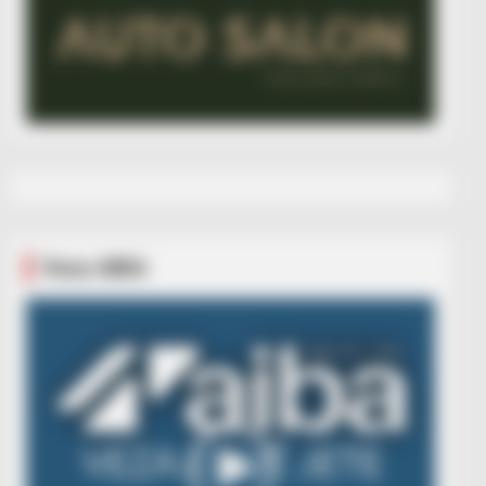
Veza AIBA
Video
Player