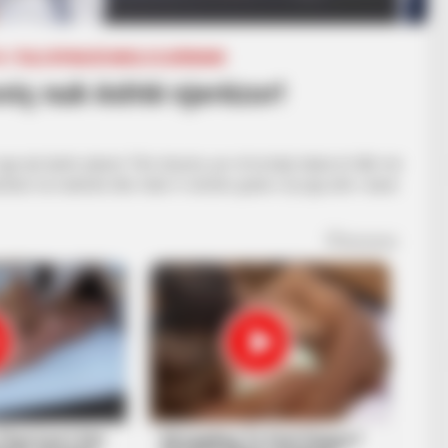
A
ITALI/SPANJË/ANGLI/GJERMANI
oviç nuk është njerëzor!
 një tjetër planet. Flet shumë, por di ta bëjë diçka të tillë më
don ta mahnitë dhe fatin t’i shohin golat e tij nga afër i kanë