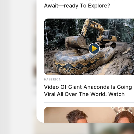
Await—ready To Explore?
HABERION
Video Of Giant Anaconda Is Going
Viral All Over The World. Watch