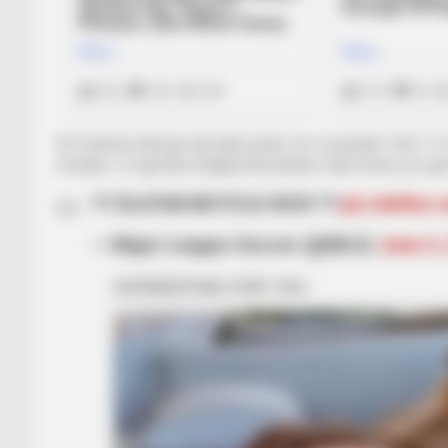
Së fundi ka shënuar një tjetër perlë, me roveshatë. Goli i 1
mundej 1-2 nga New England Revolution. Nuk festoi, por goli i 
?? ZLATAN BICYCLE KICK ??
pic.twitte
— Major League Soccer (@MLS)
June 3,