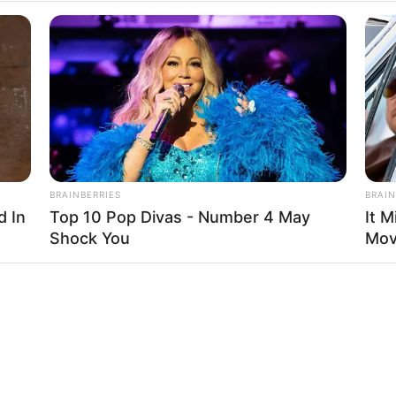
BRAINBERRIES
BRAIN
d In
Top 10 Pop Divas - Number 4 May
It M
Shock You
Mov