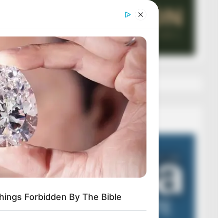
Veza AIBA
Video
Player
Things Forbidden By The Bible