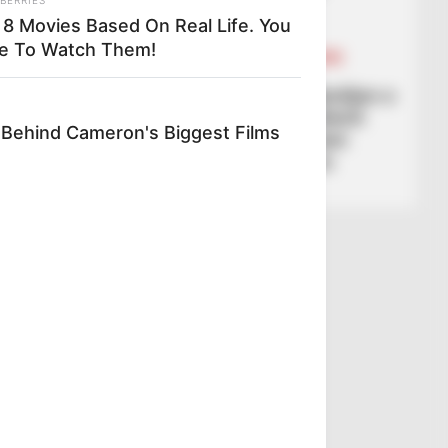
March 6, 2026
Sport Ekspres
 8 Movies Based On Real Life. You
BALLINA
BALLINA STATIKE
e To Watch Them!
FUTBOLL SHQIPTAR
KAT. SUPERIORE
SUPERIORE STATIKE
FSHF shtron iftar për familjen e
futbollit shqiptar, Presidenti
 Behind Cameron's Biggest Films
Duka: Futbolli & Ramazani
përcjellin të njëjtat vlera
March 6, 2026
Sport Ekspres