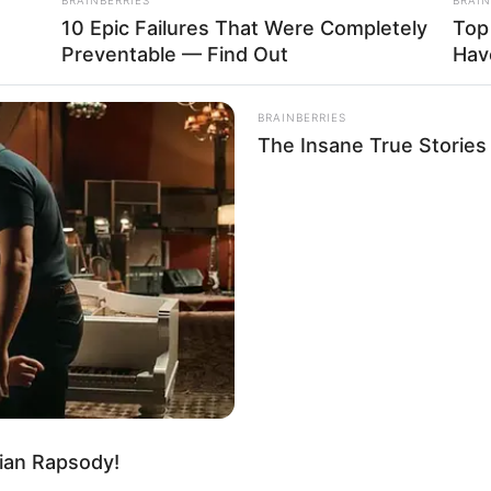
10 Epic Failures That Were Completely
Top
Preventable — Find Out
Hav
BRAINBERRIES
The Insane True Stories
ian Rapsody!