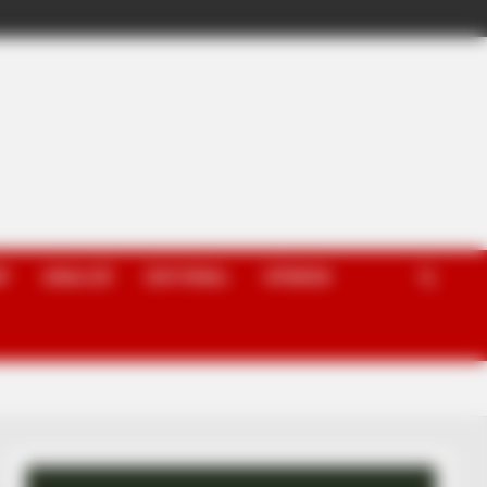
P
ANALIZË
EDITORIAL
OPINION