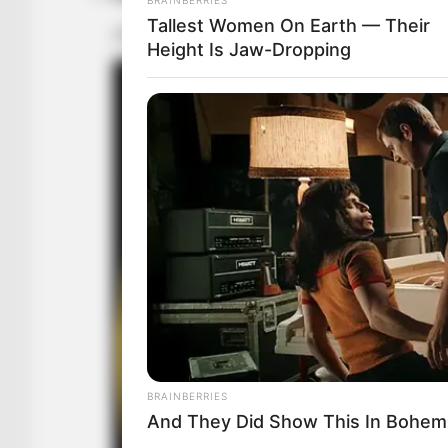
Tallest Women On Earth — Their
Height Is Jaw-Dropping
BRAINBERRIES
And They Did Show This In Bohem