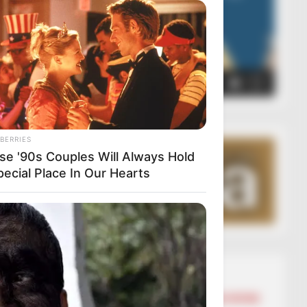
00:00
00:05
BERRIES
se '90s Couples Will Always Hold
pecial Place In Our Hearts
Lajmet më të lexuara
BALLINA
BALLINA STATIKE
BOTA STATIKE