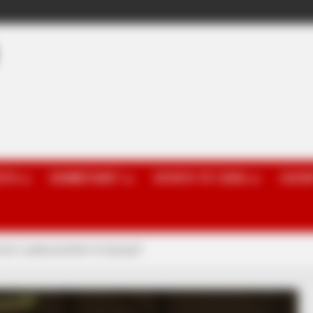
OTA
KOMBËTARET
SPORTE TË TJERA
GOSSI
ozët e pabesueshëm të Ipsuiçit!