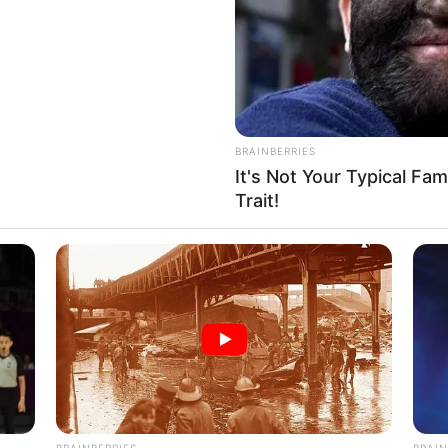
BRAINBERRIES
It's Not Your Typical Fa
ë parë Ipsuiç udhëtonte në transfertë ndaj Brentfordit. Sfida
Trait!
uar që në pjesën e parë. Gjithsesi, kjo gjë nuk i pengoi tifozët
.com/Umw1B6brp0
 6, 2019
a, madje duke u dëgjuar edhe më shumë se tifozët vendas.
fansave të çmendur të Ipsuiçit.
Taiww
019
BRAINBERRIES
BRAIN