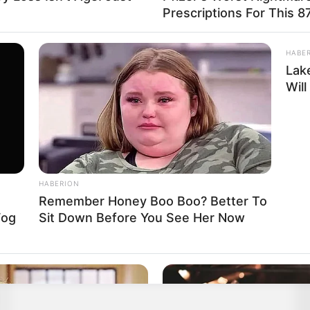
Prescriptions For This 87
HABE
Lake
Will
HABERION
Remember Honey Boo Boo? Better To
Fog
Sit Down Before You See Her Now