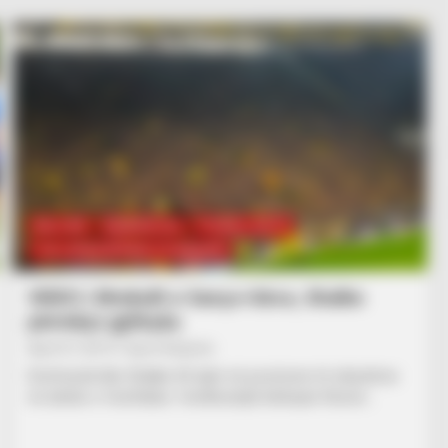
BALLINA
BUNDESLIGA
FUTBOLL BOTA
ITALI/SPANJË/ANGLI/GJERMANI
VIDEO | Mrekulli e Sanço-Gëce, Shalke
përmbys gjithçka
April 27, 2019
Sport Ekspres
Dortmundi dhe Shalke 04 vijën në pozicione të ndryshme
në derbin e Vestfalisë. Verdhezinjtë kërkojnë fitoren…