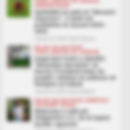
FUTBOLL SHQIPTAR
KAT. SUPERIORE
SUPERIORE STATIKE
Spektakël me gola në “Abissnet
Superiore” / 5 javët më
produktive të sezonit 2025–
2026
January 21, 2026
Sport Ekspres
BALLINA
BALLINA STATIKE
FUTBOLL SHQIPTAR
KAT. SUPERIORE
Inagurohet fusha e shkollës
“Benardina Qerraxhia” në
Durrës/ Presidenti Duka: Ky
projekt i shërben të ardhmes së
fëmijëve në futboll
January 21, 2026
Sport Ekspres
BALLINA
BALLINA STATIKE
KOMBËTARJA
LEGJIONARËT
MOSHAT
Miqësorja e rrallë për
Shqipërinë U-21, do të luajmë
kundër Japonisë