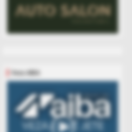
Veza AIBA
Video
Player