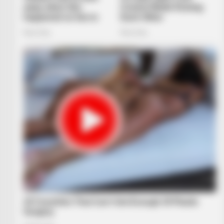
HABERION
He Helped A Dying Polar Bear—Th
Ending Is Unbelievable!