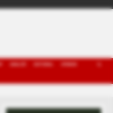
P
ANALIZË
EDITORIAL
OPINION