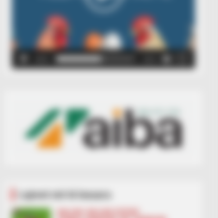
00:00
00:05
Lajmet më të lexuara
BALLINA
BALLINA STATIKE