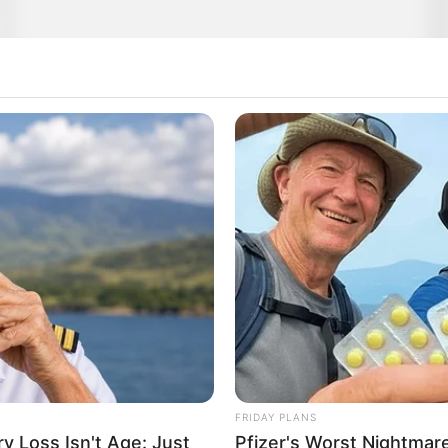
FRIDAY PLANS
 Loss Isn't Age: Just
Pfizer's Worst Nightmar