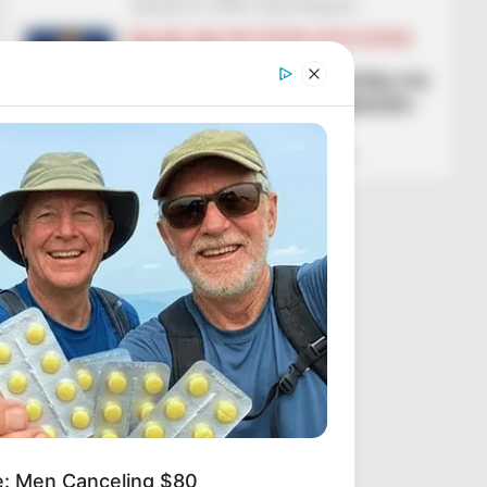
January 21, 2026
Sport Ekspres
BALLINA
BALLINA STATIKE
BOTA STATIKE
EKSTRA TIME
“Ishte e turpshme”! Humbja me
Bodo/Glintin shokon Halandin:
Nuk kam fjalë
January 20, 2026
Sport Ekspres
e: Men Canceling $80