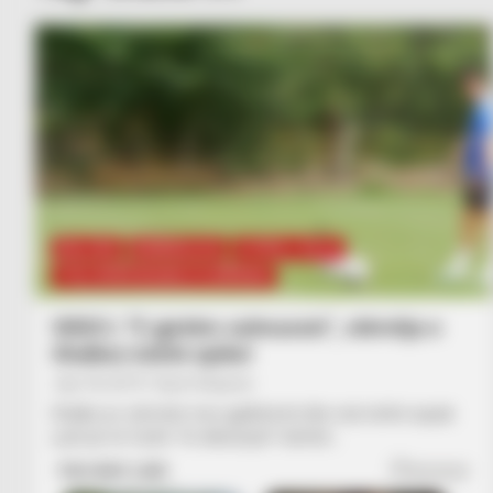
BALLINA
BUNDESLIGA
FUTBOLL BOTA
ITALI/SPANJË/ANGLI/GJERMANI
VIDEO | “E gjetëm sulmuesin”, stërvitja e
Shalkes është epike!
July 18, 2019
Sport Ekspres
Shalke po stërvitet mes gjelbërimit dhe nuk është aspak
çudi që në fushë “të debutojnë” kafshë…