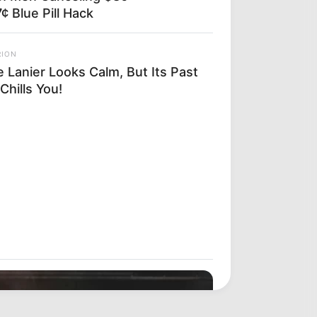
¢ Blue Pill Hack
RION
 Lanier Looks Calm, But Its Past
 Chills You!