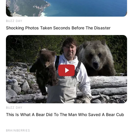
BUZZ DAY
Shocking Photos Taken Seconds Before The Disaster
BUZZ DAY
This Is What A Bear Did To The Man Who Saved A Bear Cub
BRAINBERRIES