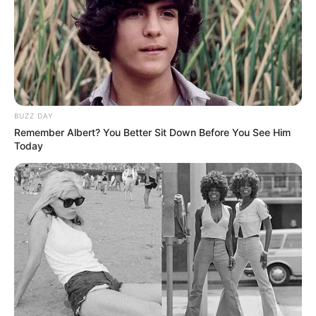
BUZZ DAY
Remember Albert? You Better Sit Down Before You See Him
BALLINA
BALLINA STATIKE
KOMBËTARJA
Today
Mavraj: Diçka speciale të jesh
kapiten, kundërshtari është rritur
shumë
October 13, 2018
Sport Ekspres
Mërgim Mavraj do të jetë kapiteni i Shqipërisë në të gjitha
ndeshjet e ardhshme. Qendërmbrojtësi foli përkrah trajnerit
Kristian Panuçi dhe ishte mjaft i lumtur që do të jetë lideri i
fushës, duke e pranuar se diçka ka ndryshuar tashmë që