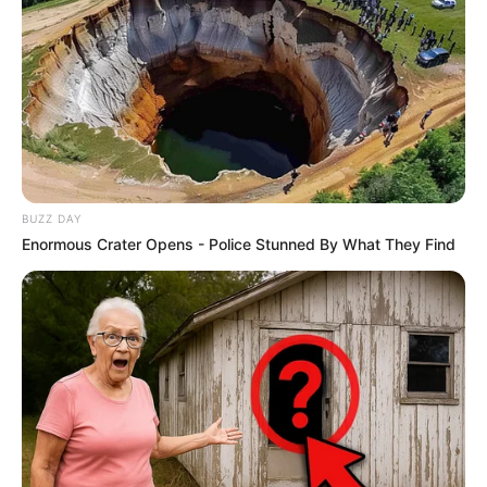
BUZZ DAY
Enormous Crater Opens - Police Stunned By What They Find