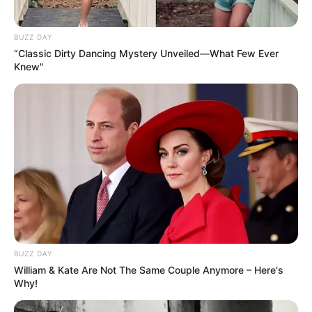
BUZZ DAY
“Classic Dirty Dancing Mystery Unveiled—What Few Ever
Knew"
BUZZ DAY
William & Kate Are Not The Same Couple Anymore – Here's
Why!