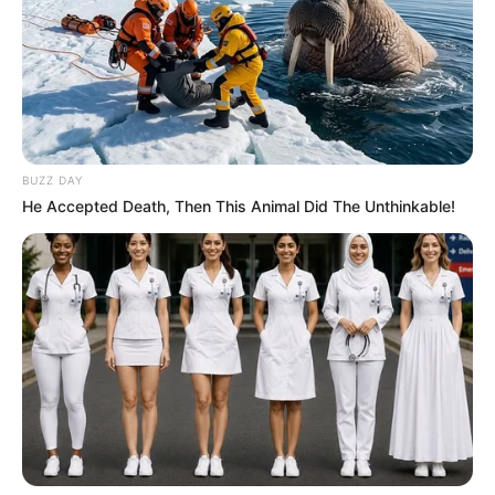
BUZZ DAY
He Accepted Death, Then This Animal Did The Unthinkable!