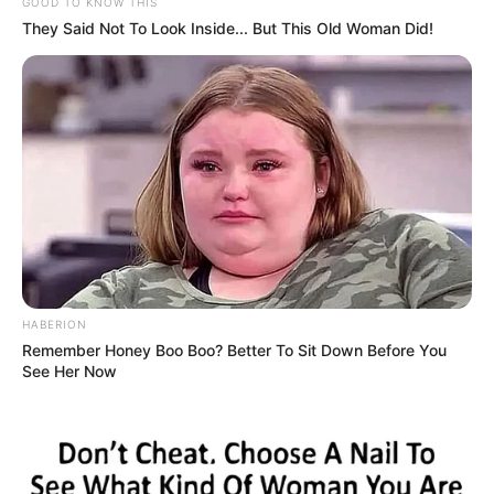
GOOD TO KNOW THIS
They Said Not To Look Inside... But This Old Woman Did!
HABERION
Remember Honey Boo Boo? Better To Sit Down Before You
See Her Now