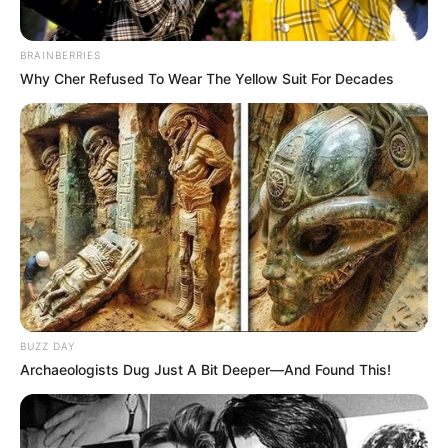
BRAINBERRIES
Why Cher Refused To Wear The Yellow Suit For Decades
BUZZ DAY
Archaeologists Dug Just A Bit Deeper—And Found This!