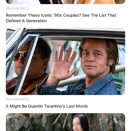
BRAINBERRIES
Remember These Iconic '90s Couples? See The List That
Defined A Generation
BRAINBERRIES
It Might Be Quentin Tarantino's Last Movie