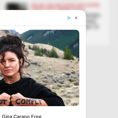
BALLINA
BALLINA STATIKE
BOTA STATIKE
FUTBOLL BOTA
PREMIER LEAGUE
Carrick ndryshon Manchester-
in si me magji, “djajtë e kuq”
fitojnë sërish dhe shkojnë 10
pikë larg vendit të parë
March 1, 2026
Sport Ekspres
et Gina Carano Free