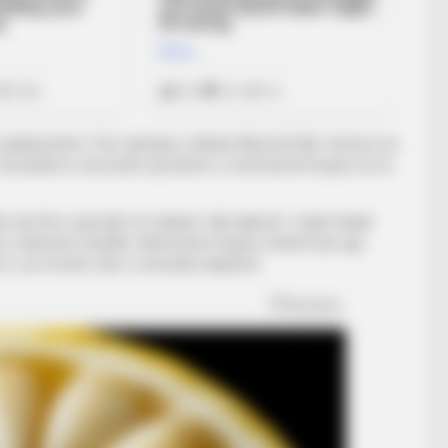
j i pakalueshëm. Pas ndeshjes, tekniku Marsel Koller vlerësoi në
e konsideron seriozisht spostimin e mesfushorit kuqezi në të
e një tifoz speciale në stadium. Një djalosh i vogël mbajti
ku i kërkonte fanellën. Mesfushori kuqezi mbetet një nga
 ri, do të ketë rolin e zëvendës kapitenit.