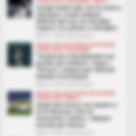
FUTBOLL BOTA
LEGJIONARËT
SERIE A
Ismajli është ndër më të mirët e
ndeshjes, media italiane:
Ndërtoi një mur në mbrojtje,
trajneri i la çelësat e mbrojtjes
March 1, 2026
Sport Ekspres
BALLINA
BALLINA STATIKE
BOTA STATIKE
FUTBOLL BOTA
LEGJIONARËT
“Drejtuesit e Beshiktashit më
pyetën për Asllanin”, lojtari i
Torinos: I tregova për aftësitë
teknike të Kristjanit
March 1, 2026
Sport Ekspres
BALLINA
BALLINA STATIKE
BOTA STATIKE
FUTBOLL BOTA
SERIE A
Alegri bën humor me lojtarin e
tij të dëmtuar: Doli në
momentin e duhur, i takojnë
meritat për fitoren
March 1, 2026
Sport Ekspres