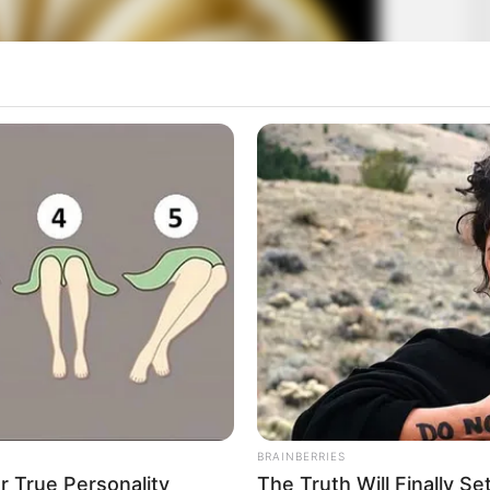
BRAINBERRIES
 True Personality
The Truth Will Finally S