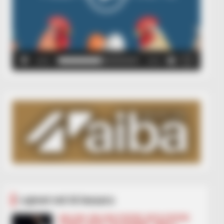
00:00
00:05
Lajmet më të lexuara
BALLINA
BALLINA STATIKE
BOTA STATIKE