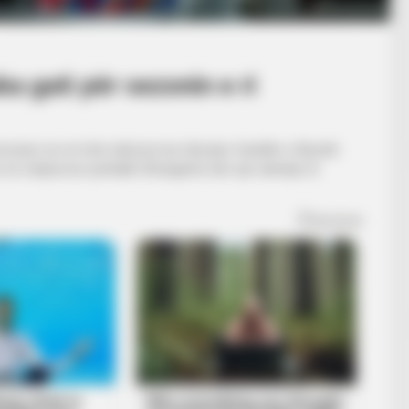
ka gati për sezonin e ri
cerane, ku në tetë edicione ka mbrojtur fanellën e Bazelit.
 në miqësoren përballë Shtutgartit, bëri një ndeshje të