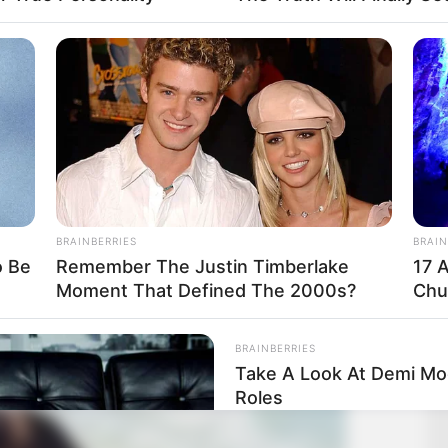
BRAINBERRIES
BRAIN
o Be
Remember The Justin Timberlake
17 
Moment That Defined The 2000s?
Chu
BRAINBERRIES
Take A Look At Demi Moo
Roles