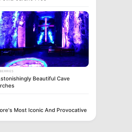
BERRIES
Astonishingly Beautiful Cave
rches
re's Most Iconic And Provocative