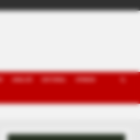
P
ANALIZË
EDITORIAL
OPINION