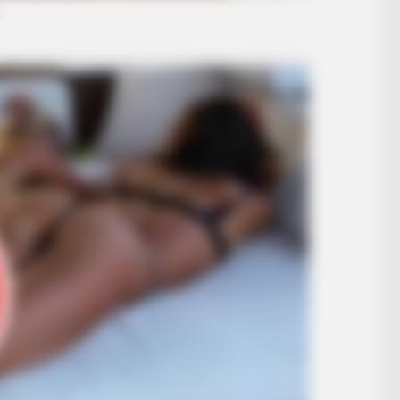
BRAINBERRIES
BRAIN
10 World Cup 2026 Facts Every
6 B
Football Fan Should Know
Chi
BRAINBERRIES