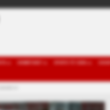
OTA
KOMBËTARET
SPORTE TË TJERA
GOSSI
 sezonin e ri