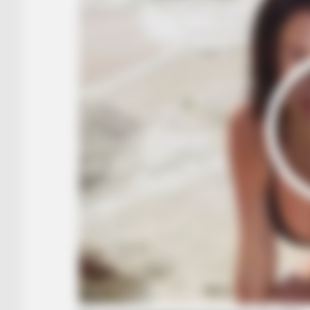
BRAINBERRIES
See The Incredible Physical Trans
Stars