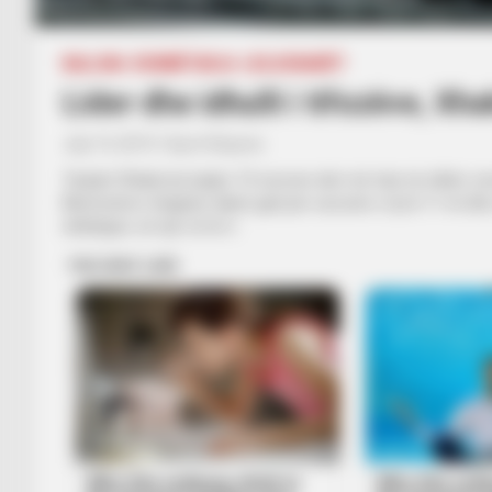
BALLINA
KOMBËTARJA
LEGJIONARËT
Lider dhe idhulli i tifozëve, Xha
July 14, 2019
Sport Ekspres
Taulant Xhaka ka luajtur 10 sezone deri më tani në elitën zvi
Mesfushori shqiptar duket gati për sezonin e tij të 11-të dhe
shkëlqyer, në një rol të ri.