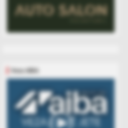
Veza AIBA
Video
Player