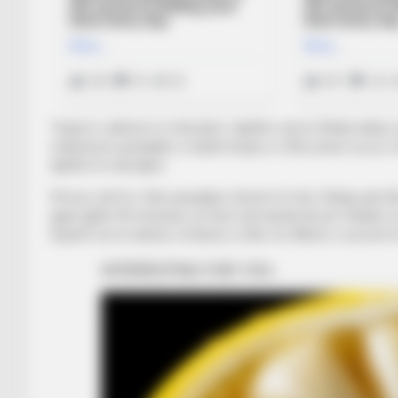
Trajneri e aktivizoi si mbrojtës i djathtë, aty ku Xhaka duke
maksimum paraqitjen e lojtarit kuqezi, si dhe pranoi se po 
djathtë të mbrojtjes.
Përveç rolit të ri dhe paraqitjes shumë të mirë, Xhaka pati dh
gjatë gjithë 90 minutave në dorë një banderolë për Xhakën, 
lojtarët më të dashur në Bazel, si dhe me fillimin e sezonit të