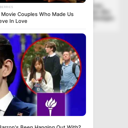
klasiken e futbollit gjerman,
BERRIES
Bajerni përmbys ndeshjen dhe
 Movie Couples Who Made Us
arratiset në krye të Bundesligës
eve In Love
February 28, 2026
Sport Ekspres
Barron's Been Hanging Out With?