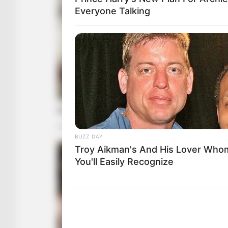
Everyone Talking
BUZZ DAY
Troy Aikman's And His Lover Who
You'll Easily Recognize