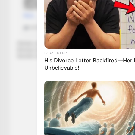
Ofertat e shumta drejt tij kanë bërë që 27-vjeçarit t’i zgjat
firmosur marrëveshjen e re. Ai do vazhdojë të veshë fanellë
RADAR MEDIA
Sezonin e kaluar ai shënoi 4 gola dhe dhuroi një asist në 39 
His Divorce Letter Backfired—Her
Unbelievable!