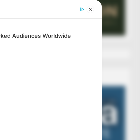
cked Audiences Worldwide
Veza AIBA
Video
Player