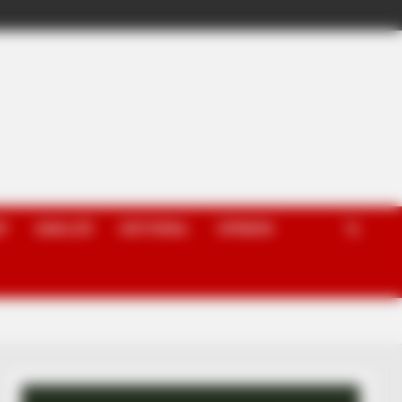
P
ANALIZË
EDITORIAL
OPINION