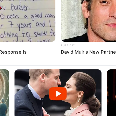
et kontrata dhe të rritet ndjeshëm paga. Ditën e sotme Izo ka
n e Torinos për pesë vitet e ardhshme, deri në 2024-ën.
BUZZ DAY
paraqitje.
 Response Is
David Muir's New Partne