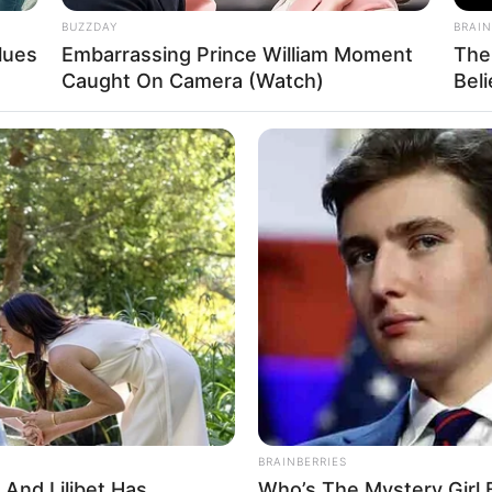
BUZZDAY
BRAIN
lues
Embarrassing Prince William Moment
The
Caught On Camera (Watch)
Beli
BRAINBERRIES
 And Lilibet Has
Who’s The Mystery Girl 