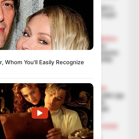
FUTBOLL BOTA
SERIE A
“Djalli” zgjohet në minutat e
fundit, Milani i shpëton turpit
kundër Kremonezes
March 1, 2026
Sport Ekspres
BALLINA
BALLINA STATIKE
KOMBËTARJA
Kalendari i marsit kuqezi/
Ekipet kombëtare, në misione
“ndërkombëtare”, dhe sfida
r, Whom You'll Easily Recognize
historike
March 1, 2026
Sport Ekspres
BALLINA
BALLINA STATIKE
FUTBOLL SHQIPTAR
KAT. SUPERIORE
Flamurtari largohet me pikë nga
Durrësi, vlonjatët zbresin
Tiranën në vendin e fundit
February 28, 2026
Sport Ekspres
BALLINA
BALLINA STATIKE
BOTA STATIKE
BUNDESLIGA
FUTBOLL BOTA
Spektakël me 5 gola në