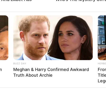
BUZZ DAY
HERB
m
Meghan & Harry Confirmed Awkward
Fro
Truth About Archie
Titl
Leg