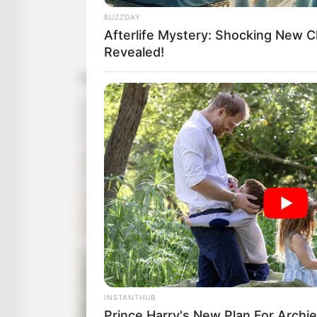
BUZZDAY
Afterlife Mystery: Shocking New C
Revealed!
INSTANTHUB
Prince Harry's New Plan For Archie