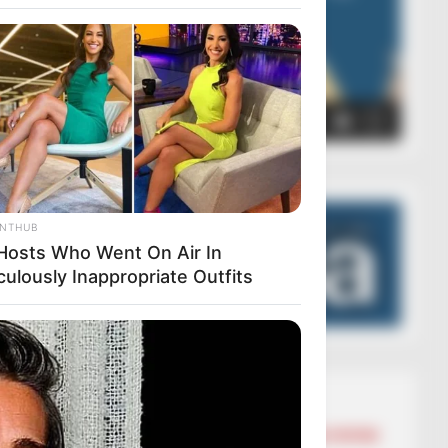
00:00
00:05
ANTHUB
Hosts Who Went On Air In
culously Inappropriate Outfits
Lajmet më të lexuara
BALLINA
BALLINA STATIKE
BOTA STATIKE