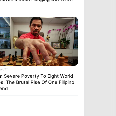
EAUTY
m Severe Poverty To Eight World
es: The Brutal Rise Of One Filipino
end