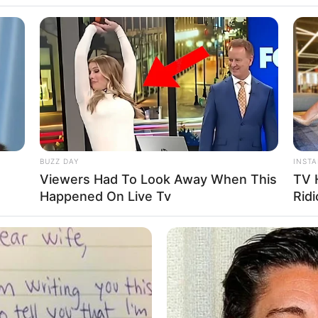
italian i lë “thatë” të gjithë
. Mbrojtësi i Torinos në Serinë A është paraqitur shumë mirë
Ai erdhi verën e kaluar për 8 milionë nga Xhenoa dhe që
ni llogaritet rreth 30 milionë euro.
BUZZ DAY
INST
e
Viewers Had To Look Away When This
TV 
Happened On Live Tv
Ridi