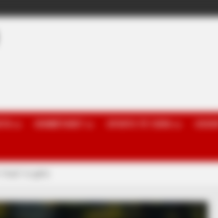
OTA
KOMBËTARET
SPORTE TË TJERA
GOSSI
 “thatë” të gjithë