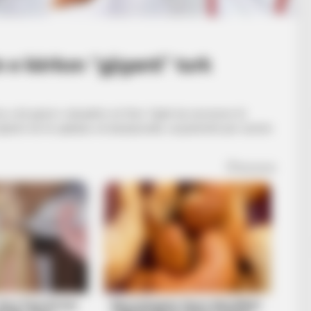
n e kërkon “gjiganti” turk
 ku u bë pjesë e skuadrës së Sion. Gjatë dy sezoneve të
tarët më të spikatur në kampionatit, veçanërisht për numrin