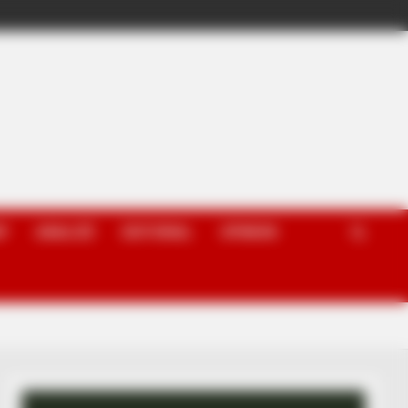
P
ANALIZË
EDITORIAL
OPINION