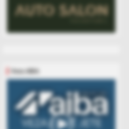
Veza AIBA
Video
Player