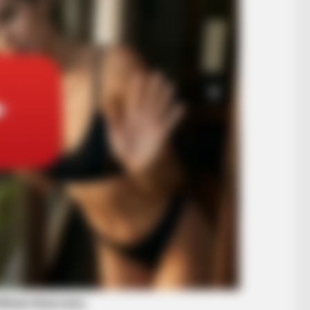
BRAINBERRIES
 True Personality
DNA Analysis Revealed T
Vikings
BRAIN
Tak
Ico