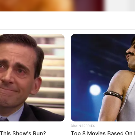
BRAINBERRIES
 This Show's Run?
Top 8 Movies Based On R