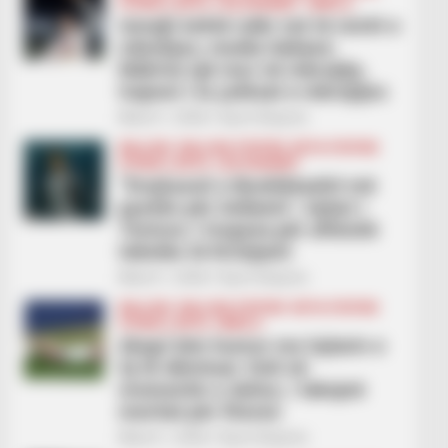
FUTBOLL BOTA
LEGJIONARËT
SERIE A
Ismajli është ndër më të mirët e
ndeshjes, media italiane:
Ndërtoi një mur në mbrojtje,
trajneri i la çelësat e mbrojtjes
March 1, 2026
Sport Ekspres
BALLINA
BALLINA STATIKE
BOTA STATIKE
FUTBOLL BOTA
LEGJIONARËT
“Drejtuesit e Beshiktashit më
pyetën për Asllanin”, lojtari i
Torinos: I tregova për aftësitë
teknike të Kristjanit
March 1, 2026
Sport Ekspres
BALLINA
BALLINA STATIKE
BOTA STATIKE
FUTBOLL BOTA
SERIE A
Alegri bën humor me lojtarin e
tij të dëmtuar: Doli në
momentin e duhur, i takojnë
meritat për fitoren
March 1, 2026
Sport Ekspres