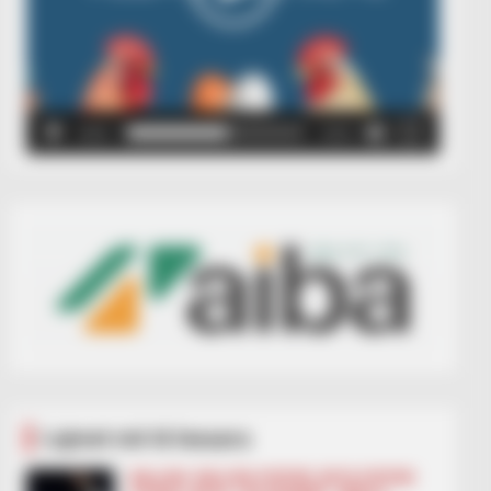
00:00
00:05
Lajmet më të lexuara
BALLINA
BALLINA STATIKE
BOTA STATIKE