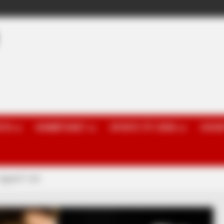
OTA
KOMBËTARET
SPORTE TË TJERA
GOSSI
gjiganti” turk