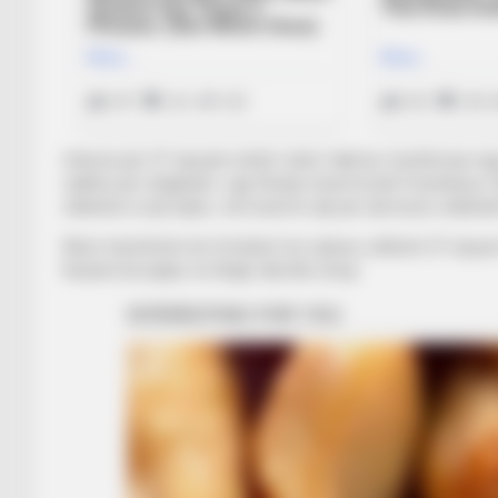
Interesi për 27-vjeçarin është i lartë, fakti ky i konfirmuar ng
radhës për shqiptarin nga Struka mund të jetë Fenerbarçe. 
shikohet si një lojtar, i cili mund të vijë për një kosto relativis
Nëse transferimi do të kryhet me sukses, atëherë 27-vjeçari 
Kasami ka luajtur në Angli, Itali dhe Greqi.