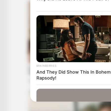
BRAINBERRIES
And They Did Show This In Bohem
Rapsody!