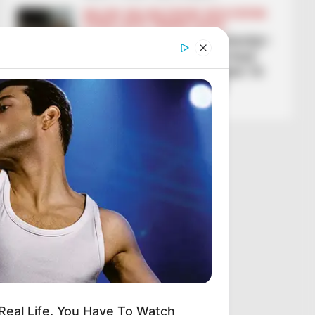
BALLINA
BALLINA STATIKE
BOTA STATIKE
FUTBOLL BOTA
PREMIER LEAGUE
Carrick ndryshon Manchester-
in si me magji, “djajtë e kuq”
fitojnë sërish dhe shkojnë 10
pikë larg vendit të parë
March 1, 2026
Sport Ekspres
eal Life. You Have To Watch