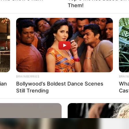
Them!
BRAINBERRIES
BRAIN
ian
Bollywood’s Boldest Dance Scenes
Wha
Still Trending
Cas