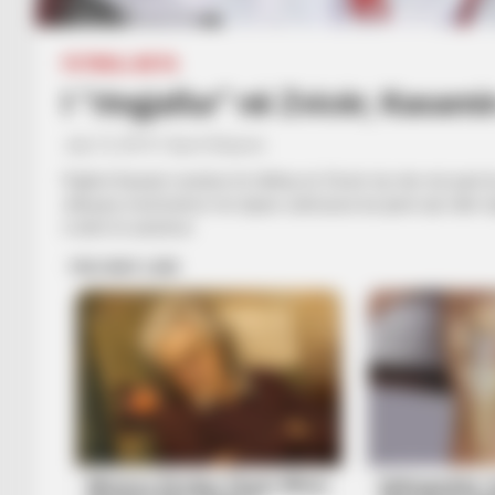
FUTBOLL BOTA
I “ringjallur” në Zvicër, Kasami
July 12, 2019
Sport Ekspres
Pajtimi Kasami vendosi të rikthej në Zvicër dy vite më parë
shkuara mesfushori me tipare sulmuese ka qenë një ndër loj
e lartë të asisteve.