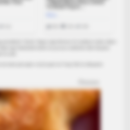
a presidenti i Sionit. Sipas raportimeve të medieve turke, klubi i
Klubi nga Stambolli është në proces rindërtimi dhe Kasami
ht të ulët.
do ketë përvojën e tij të parë në Turqi. Në të shkuarën