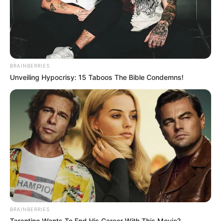
BRAINBERRIES
Unveiling Hypocrisy: 15 Taboos The Bible Condemns!
BRAINBERRIES
Tarantino Wants To End His Career With This Movie?