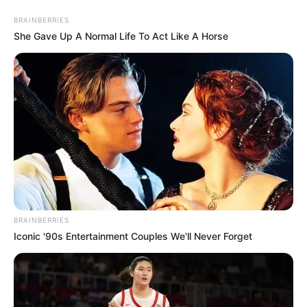
Skip
Sunday, August 9, 2026
to
BRAINBERRIES
content
She Gave Up A Normal Life To Act Like A Horse
Gazeta Sport Ekspres, gjithçka online
Home
Kombëtarja
Hysaj ka një mesazh për tifozët: Jemi në pikën zero, të
ndërtojmë dhe fitojmë
BRAINBERRIES
Iconic '90s Entertainment Couples We'll Never Forget