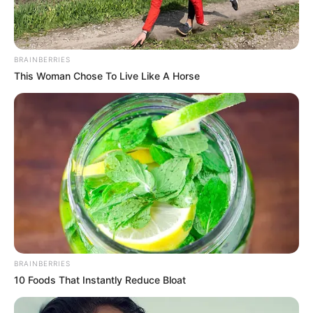
fitojmë.”
BRAINBERRIES
This Woman Chose To Live Like A Horse
BRAINBERRIES
10 Foods That Instantly Reduce Bloat