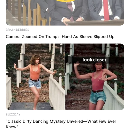
BRAINBERRIES
Camera Zoomed On Trump's Hand As Sleeve Slipped Up
BUZZDAY
“Classic Dirty Dancing Mystery Unveiled—What Few Ever
Knew"