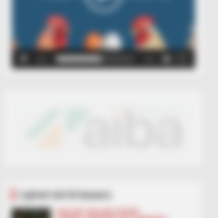
00:00
00:05
Lajmet më të lexuara
BALLINA
BALLINA STATIKE