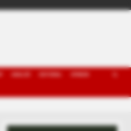
P
ANALIZË
EDITORIAL
OPINION