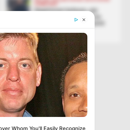
KOMBËTARET
Nagelsmani befason, për
Botërorin: Lojtarët kyç me
ekipet e tyre nuk do të jenë
titullarë me ne
March 2, 2026
Sport Ekspres
over Whom You'll Easily Recognize