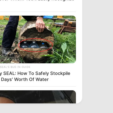
SEAL'S BUG IN GUIDE
y SEAL: How To Safely Stockpile
 Days' Worth Of Water