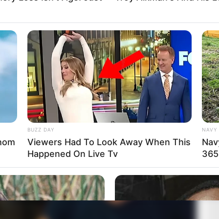
uke paguar shumën e 300 mijë eurove.
 Serbi. Më pas ai është aktivizuar në Hungari me Honved,
net e fundit ai ka luajtur me Sloboda Tuzla në Bosnje
BUZZ DAY
NAVY 
Whom
Viewers Had To Look Away When This
Nav
Happened On Live Tv
365