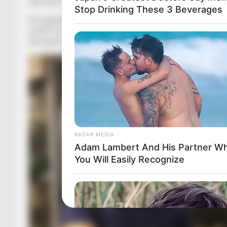
vitin 2010 Fejnordi e mori në huazim me të drejtë blerje, d
Stop Drinking These 3 Beverages
Pas gjashtë muajve në Holandë, 31-vjeçari u kthye sërish në
sërish me Radniçk Nish në Serbi dhe me Novi Pazar. Dy sezo
Hercegovinë.
RADAR MEDIA
Adam Lambert And His Partner 
You Will Easily Recognize