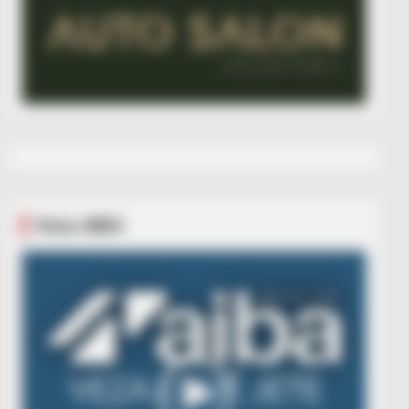
Veza AIBA
Video
Player