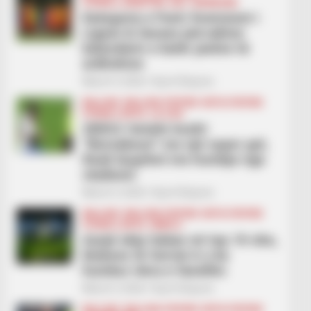
FUTBOLL SHQIPTAR
KAT. SUPERIORE
Kategoria e Parë/ Komisioni i
Ligave & Garave përcakton
kalendarin e katër javëve të
ardhshme
March 3, 2026
Sport Ekspres
BALLINA
BALLINA STATIKE
BOTA STATIKE
FUTBOLL BOTA
LA LIGA
VIDEO/ Getafe hesht
“Bernabeun” me një super gol,
Reali largohet me humbje nga
stadiumi
March 2, 2026
Sport Ekspres
BALLINA
BALLINA STATIKE
BOTA STATIKE
FUTBOLL BOTA
SERIE A
Asnjë ekip italian në top 10-she,
klubeve të Serisë A u ka
humbur vlera e fanellës
March 2, 2026
Sport Ekspres
BALLINA
BALLINA STATIKE
BOTA STATIKE