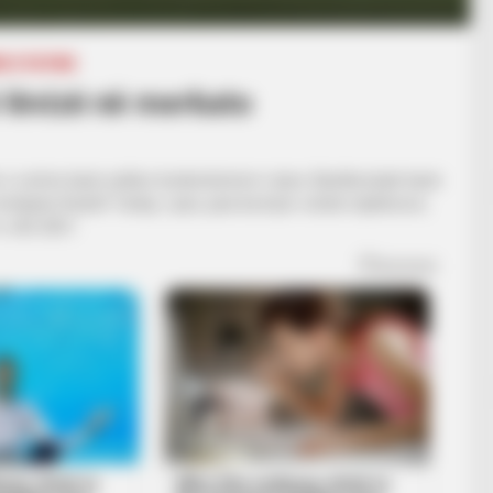
E STATIKE
ë lëvizë në merkato
ën e sotme kanë ardhur konkretizimet e tjera. Bardhezinjtë kanë
hjanin Rudolf Turkaj. I pari, pasi ka kryer vizitat mjekësore,
 vitit 2021.