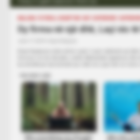
Turkaj (11) gjatë miqësores Teuta-Laçi
BALLINA
FUTBOLL SHQIPTAR
KAT. SUPERIORE
SUPERIOR
Dy firma në një ditë, Laçi nis t
June 17, 2019
Sport Ekspres
Kirian Nuabueze ishte afrimi i parë i Laçit, ndërkohë që dit
firmosur me dy mbrojtës, serbin Aleksandar Ignjatoviç dhe lez
ka nënshkruar një kontratë që e lidh me Laçin deri në verën e