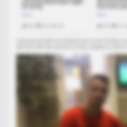
Turkaj nga ana tjetër ka nënshkruar për tre vite. Në ditët në 
dihet janë edhe disa elementë të huaj e shqiptarë të cilët p