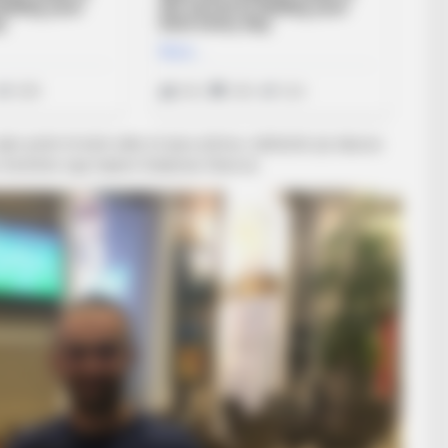
vijim pritet të ketë edhe të tjera afrime, ndërkohë që sikurse
o testohen nga trajneri Sulejman Starova.