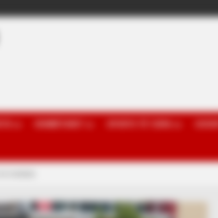
OTA
KOMBËTARET
SPORTE TË TJERA
GOSSI
ë në merkato