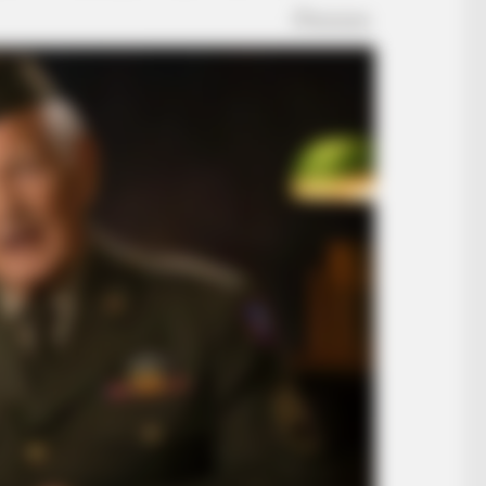
BUZZ DAY
HABE
David Muir's New Partner, Whom You'll
Opul
Easily Recognize
A G