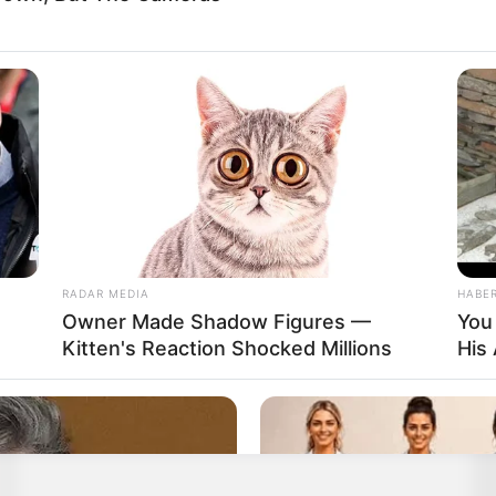
RADAR MEDIA
HABE
Owner Made Shadow Figures —
You
Kitten's Reaction Shocked Millions
His 