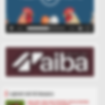
00:00
00:05
Lajmet më të lexuara
BALLINA
BALLINA STATIKE
BOTA STATIKE