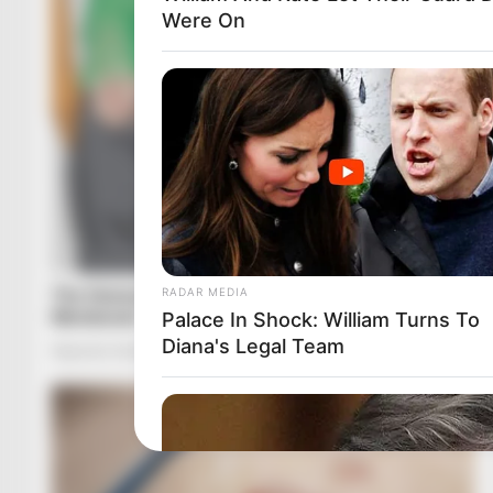
Were On
RADAR MEDIA
Palace In Shock: William Turns To
Diana's Legal Team