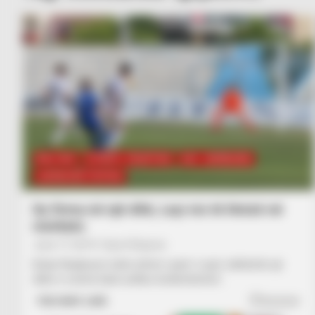
BALLINA
FUTBOLL SHQIPTAR
KAT. SUPERIORE
SUPERIORE STATIKE
Dy firma në një ditë, Laçi nis të lëvizë në
merkato
June 17, 2019
Sport Ekspres
Kirian Nuabueze ishte afrimi i parë i Laçit, ndërkohë që
ditën e sotme kanë ardhur konkretizimet…