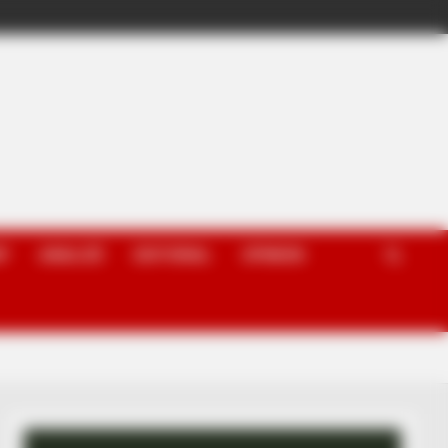
P
ANALIZË
EDITORIAL
OPINION