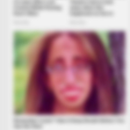
RADAR MEDIA
The Truth About Archie They Coul
Hide Any Longer