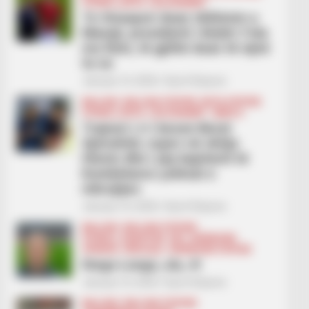
FUTBOLL BOTA
LEGJIONARËT
Te Sivaspori duan rikthimin e
Manajt, presidenti i klubit: Fola
me Rein, të gjithë duan të vijnë
te ne
January 16, 2026
Sport Ekspres
BALLINA
BALLINA STATIKE
BOTA STATIKE
FUTBOLL BOTA
LEGJIONARËT
SERIE A
Trajneri i ri i beson Berat
Gjimshitit, nxjerr në shitje
Hienin dhe i jep kapitenit të
Kombëtares çelësat e
mbrojtjes
January 16, 2026
Sport Ekspres
BALLINA
BALLINA STATIKE
FUTBOLL SHQIPTAR
KAT. SUPERIORE
OPINION
SPECIALE
SUPERIORE STATIKE
Diego Longo, ulu, 4!
January 16, 2026
Sport Ekspres
BALLINA
BALLINA STATIKE