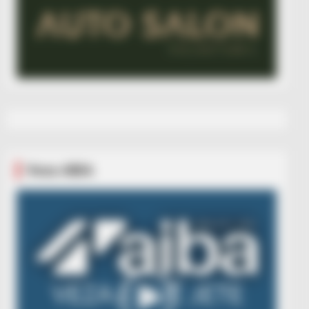
Veza AIBA
Video
Player