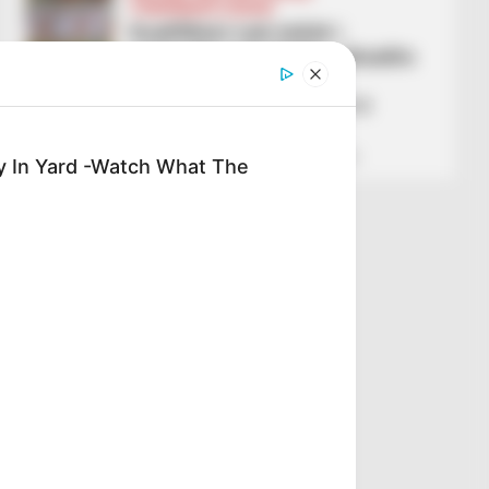
CONFERENCE LEAGUE
Kualifikimi nuk është i
pamundur për Dritën, skuadra
nga Kosova mëson
kundërshtarët në Ligën e
Konferencës
January 16, 2026
Sport Ekspres
y In Yard -Watch What The