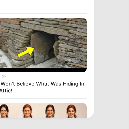
RION
 Won't Believe What Was Hiding In
Attic!