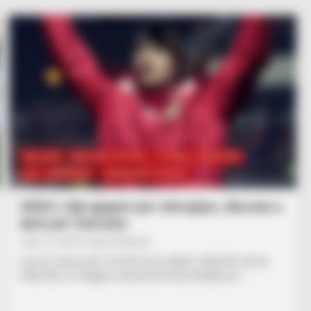
BALLINA
BALLINA STATIKE
FUTBOLL SHQIPTAR
KAT. SUPERIORE
SUPERIORE STATIKE
VIDEO | Një gjigant për mbrojtjen, dhurata e
dytë për Starovën
June 17, 2019
Sport Ekspres
Laçi po punon për të përforcuar ekipin, ndërkohë që ka
mbërritur në Shqipëri sulmuesin Kirian Nuabueze.…