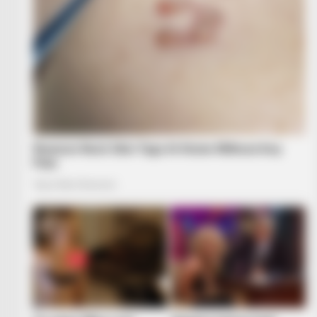
BUZZ DAY
Look Closer When You See Barron's