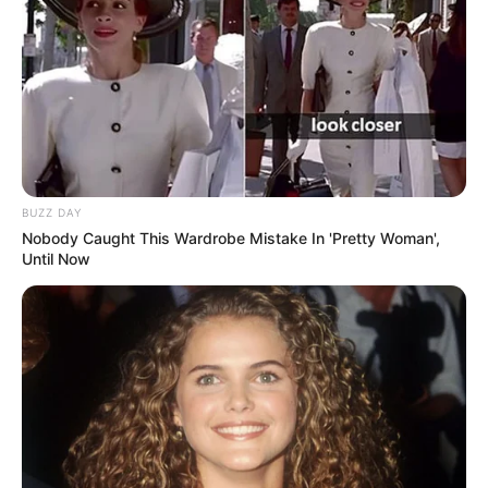
BUZZ DAY
Nobody Caught This Wardrobe Mistake In 'Pretty Woman',
Until Now