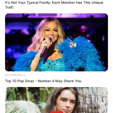
It's Not Your Typical Family: Each Member Has This Unique
ZGJEDHJA E PANUÇIT
– “Ne vinim pas një suksesi dhe
Trait!
është shumë e lehtë që një pjesë e futbollistëve të binin në
vetëkënaqësi. Kjo ndodhi dhe u pasua me disa ndeshje të
dobëta të kombëtares, prandaj gjeta konsensus me De
Biazin. Mendova të merrja një emër me staturë të madhe
për t’u treguar futbollistëve se kanë dhe shumë për të
arritur. Tjetër arsye është se më pëlqen grinta e tij.
Ultimatume? Nuk është natyra ime të bëj të tilla gjëra.
Madje para ndeshjes me Uellsin e kam çtensionuar
situatën duke i thënë se do të vazhdonte”.
MARRËDHËNIA ME TIFOZËT KUQEZI
– “Unë përpiqem
që të ndërtoj raporte korrekte me këdo. Me grupimin
Tifozët Kuqezi kam marrëdhënie shumë të mira. Janë një
BRAINBERRIES
grupim i organizuar që na mbështesin jashtë dhe brenda.
Top 10 Pop Divas - Number 4 May Shock You
Kur kemi pasur pakënaqësi i kemi zgjidhur bashkërisht” .
SHORTI I KOMBËTARES
– “Është një short i pranueshëm.
Mund të luftojmë për të shkuar në Europian. Në letër duket
se Franca si kampione bote i ka të gjitha shanset për të
qenë vendi i parë i grupit. Turqia do të luftojë për vendin e