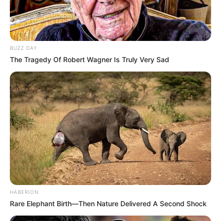
BUZZ DAY
The Tragedy Of Robert Wagner Is Truly Very Sad
HABERION
Rare Elephant Birth—Then Nature Delivered A Second Shock