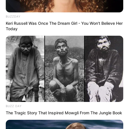
BUZZDAY
Keri Russell Was Once The Dream Girl - You Won't Believe Her
Today
BUZZ DAY
The Tragic Story That Inspired Mowgli From The Jungle Book