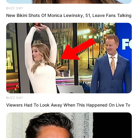
BUZZ DAY
New Bikini Shots Of Monica Lewinsky, 51, Leave Fans Talking
BUZZ DAY
Viewers Had To Look Away When This Happened On Live Tv