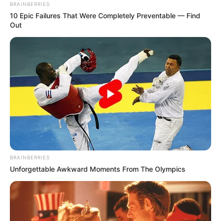
infrastruktura, çështja Skënderbeu dhe rivaliteti i këtij
BRAINBERRIES
sezoni, ndërsa nuk është lënë jashtë vëmendjes as
10 Epic Failures That Were Completely Preventable — Find
kombëtarja shqiptare.
Out
BRAINBERRIES
Unforgettable Awkward Moments From The Olympics