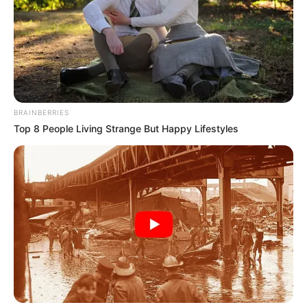
BRAINBERRIES
Top 8 People Living Strange But Happy Lifestyles
BALLINA
BALLINA STATIKE
FUTBOLL SHQIPTAR
KAT. SUPERIORE
KOMBËTARJA
SUPERIORE STATIKE
Emërimi i Panuçit, ngërçi me
qeverinë dhe Superiorja, Duka i
prek të gjitha
December 24, 2018
Sport Ekspres
Presidenti i FSHF-së, Armando Duka, ka qenë i ftuar në
emisionin “Kampionët” në “Vizion Plus” , ku ka folur për
çështje të ndryshme të futbollit shqiptar, duke filluar nga