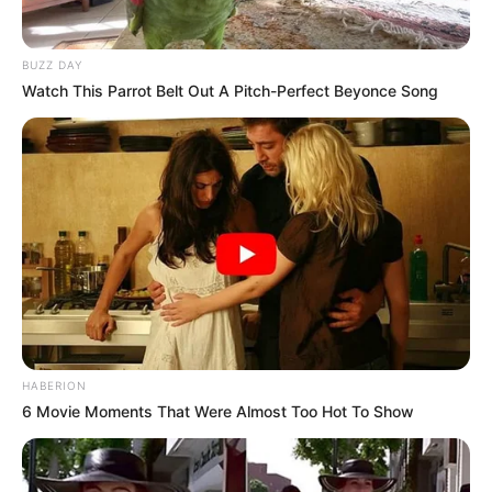
BUZZ DAY
Watch This Parrot Belt Out A Pitch-Perfect Beyonce Song
HABERION
6 Movie Moments That Were Almost Too Hot To Show