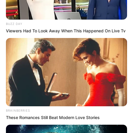
BUZZ DAY
Viewers Had To Look Away When This Happened On Live Tv
BRAINBERRIES
These Romances Still Beat Modern Love Stories