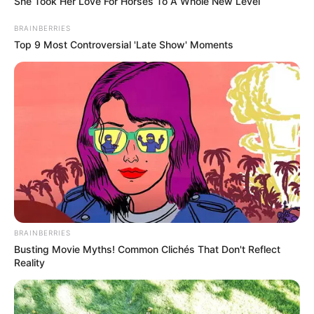
She Took Her Love For Horses To A Whole New Level
BRAINBERRIES
Top 9 Most Controversial 'Late Show' Moments
BRAINBERRIES
Busting Movie Myths! Common Clichés That Don't Reflect
Reality