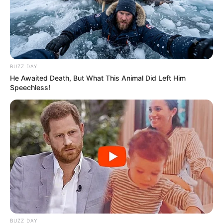
BUZZ DAY
He Awaited Death, But What This Animal Did Left Him
Speechless!
BUZZ DAY