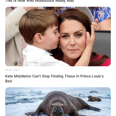
This Is How Wild Woodstock Really Was
BUZZ DAY
Kate Middleton Can't Stop Finding These In Prince Louis's
Bed