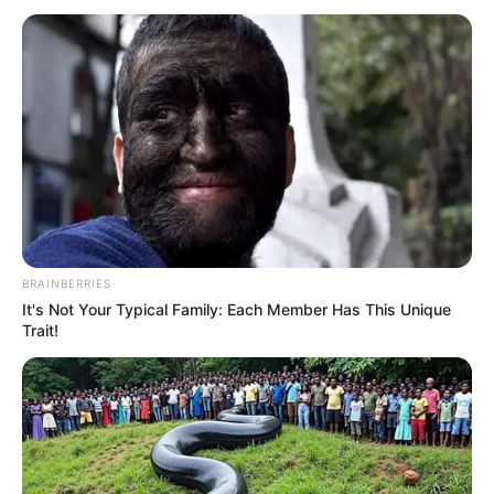
BRAINBERRIES
It's Not Your Typical Family: Each Member Has This Unique
Trait!