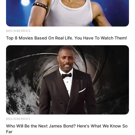
BRAINBERRIES
Top 8 Movies Based On Real Life. You Have To Watch Them!
BALLINA
FUTBOLL SHQIPTAR
KAT. SUPERIORE
SUPERIORE STATIKE
Daja: Një bravo të madhe çunave,
Koliçi i shkëlqyer!
April 14, 2019
Sport Ekspres
Trajneri i Flamurtarit, Ilir Daja ka folur për “Supersport” pas
ndeshjes së fituar ndaj Kukësit, ku u shpreh shumë i
kënaqur me atë që dhanë djemtë e tij në fushën e lojës.
BRAINBERRIES
Who Will Be the Next James Bond? Here's What We Know So
Far