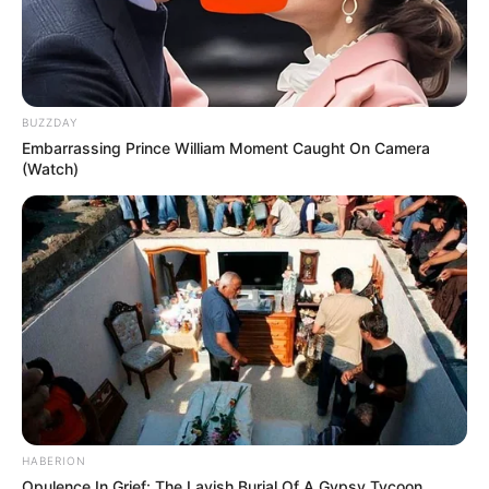
BUZZDAY
Embarrassing Prince William Moment Caught On Camera
(Watch)
HABERION
Opulence In Grief: The Lavish Burial Of A Gypsy Tycoon