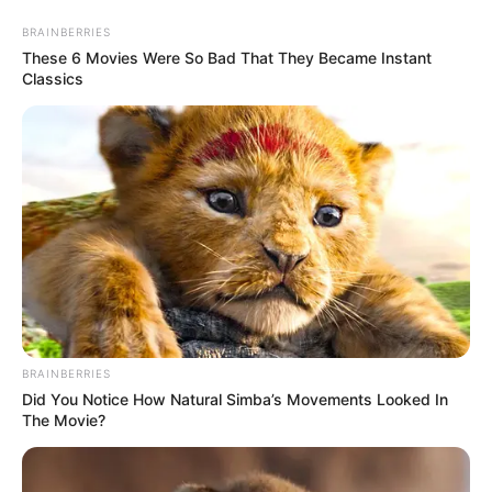
Skip
Thursday, August 6, 2026
to
BRAINBERRIES
content
These 6 Movies Were So Bad That They Became Instant
Classics
Gazeta Sport Ekspres, gjithçka online
Home
Futboll Bota
“Championsi është si tenisi! Te PSG nuk kuptojnë as Nejmarin”
BRAINBERRIES
Did You Notice How Natural Simba’s Movements Looked In
The Movie?