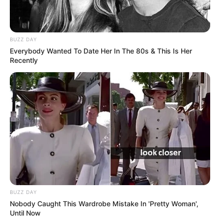
BUZZ DAY
Everybody Wanted To Date Her In The 80s & This Is Her
Recently
BUZZ DAY
Nobody Caught This Wardrobe Mistake In 'Pretty Woman',
Until Now