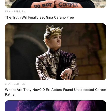
ishin favoritë, por mbrojtësi e thotë qartë: “Janë ata klubi i
madh”.
BRAINBERRIES
The Truth Will Finally Set Gina Carano Free
BRAINBERRIES
Where Are They Now? 9 Ex-Actors Found Unexpected Career
Paths