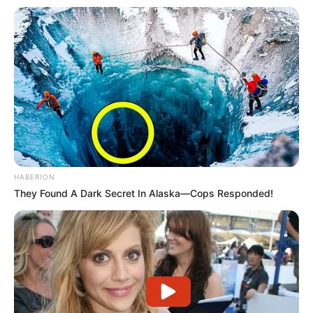
HABERION
They Found A Dark Secret In Alaska—Cops Responded!