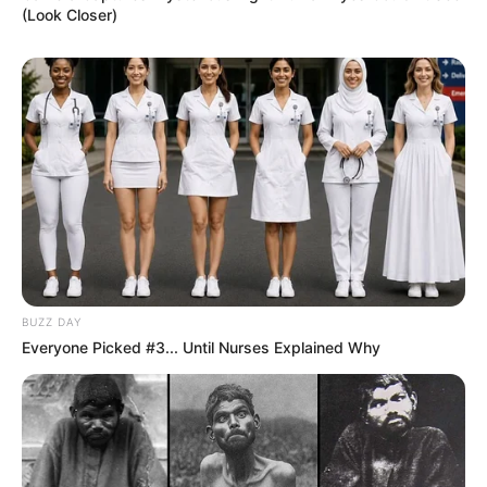
(Look Closer)
BUZZ DAY
Everyone Picked #3... Until Nurses Explained Why