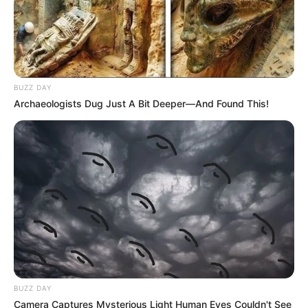
BUZZ DAY
Archaeologists Dug Just A Bit Deeper—And Found This!
BUZZ DAY
Camera Captures Mysterious Light Human Eyes Couldn't See