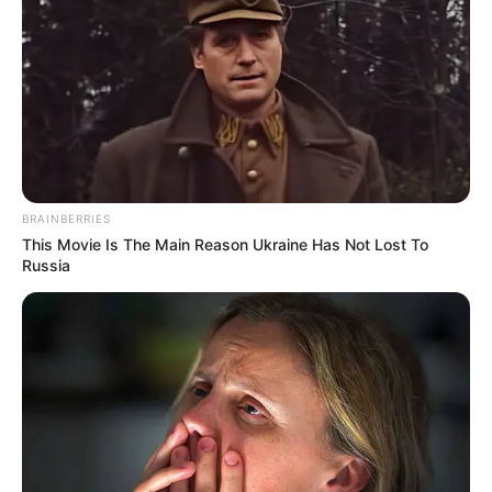
e dinë këtë. E di si mund të fitojmë dhe pse humbim. Do të
doja të më ndiqnin, të më dëgjonin, sepse unë e kam kaluar
një situatë të tillë”.
Më tej, për RMC Sport ai ka shtuar: “Për të gjithë ishte një
eksperiencë e pakëndshme, por unë e kisha paralajmëruar.
Klubi historik ishte Mançesteri, duhet të jesh i kujdesshëm
në një kompeticion të tillë. Në Champions League, sikurse
në tenis, historia është gjithmonë kundër teje. Pavarësisht
situatës, ishte në dorën tonë të bënim histori. Ne duhet ta
BRAINBERRIES
krijojmë atë, kjo është ajo që ndjej. Ne humbëm në këtë
This Movie Is The Main Reason Ukraine Has Not Lost To
pikë – tek ideja që ne po shkonim në luftë”.
Russia
NEJMAR DHE TUHEL
– Alvesh ka edhe një tjetër rezervë:
“Këtu nuk e kanë kuptuar ende Nejmarin. Ai është si Mesi,
duhet trajtuar si i tillë. Është Mesi, pastaj ka edhe të tjerë
rreth tij. Këtu nuk e kuptojmë që Nejmar ka nevojë për topin
dhe pastaj të jep çfarë të mungon. Unë i pasoj topin dhe ai
bën ç’të dojë. Te Barça, nëse Mesi humbet topin, të gjithë
vrapojnë për ta rifituar dhe për t’ia pasuar sërish atij. Ai
krijon gjithçka. Nejmar nuk mund ta ndryshojë stilin e lojës,
përndryshe njerëzit do i zërë gjumi në stadium”.