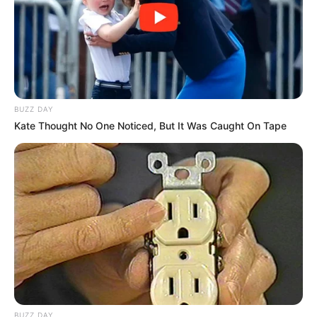
BUZZ DAY
Kate Thought No One Noticed, But It Was Caught On Tape
BUZZ DAY