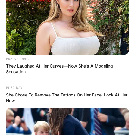
BRAINBERRIES
They Laughed At Her Curves—Now She's A Modeling
Sensation
BUZZ DAY
She Chose To Remove The Tattoos On Her Face. Look At Her
Now