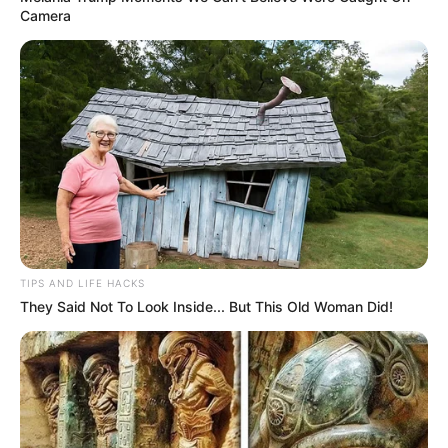
Camera
TIPS AND LIFE HACKS
They Said Not To Look Inside... But This Old Woman Did!