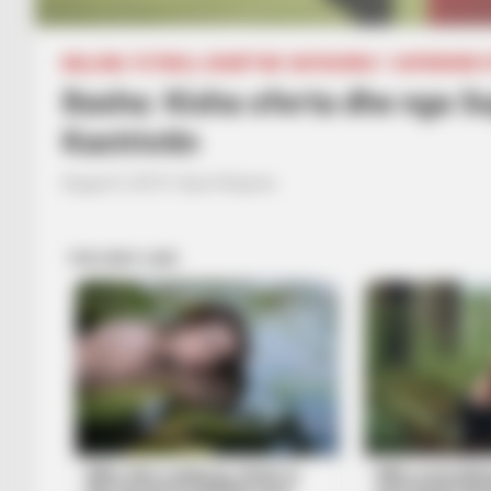
BALLINA
FUTBOLL SHQIPTAR
KATEGORIA 1
SUPERIORE S
Basha: Kisha oferta dhe nga Su
Kastriotin
August 5, 2019
Sport Ekspres