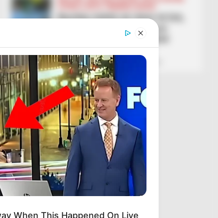
FUTBOLL BOTA
PREMIER LEAGUE
Burnley është në rënie të lirë,
ekipi i Armando Brojës po
shkon gjithnjë e më pranë
Championship-it
February 28, 2026
Sport Ekspres
way When This Happened On Live