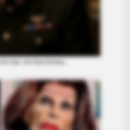
BUZZ DAY
ten's Reaction Shocked
Remember Albert? You B
Him Today