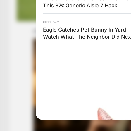
This 87¢ Generic Aisle 7 Hack
BUZZ DAY
Eagle Catches Pet Bunny In Yard -
Watch What The Neighbor Did Nex