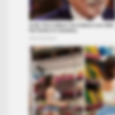
HABERION
Honey Boo Boo Is So Thin! See Her
Fierce New Photo