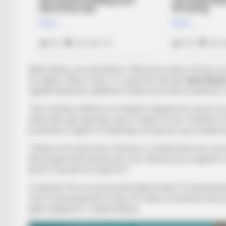
Arbër Basha, ish-mesfushori i Shpresave kuqezi, firmosi sot 
me ekipin e Narva Trans. 21-vjeçari ka folur për
Sport Ekspr
zgjodhi Kastriotin, objektivat e këtij sezoni dhe të ardhmen e 
“Unë mendova rikthimin në futbollin shqiptar për arsyen se 
oferta dhe nga Superliga, nga 2-3 ekipe të mira. Vendosa të 
pretendon të ngjitet në Superligë, një ekip që i jep mundësinë
“Vrapova më shumë pas minutave, e rëndësishme për mua ë
dhe kjo gjë është primare për mua. Shpresoj që të ngjitemi n
tjetër të luaj dhe në Superiore”.
E ardhmja? Pse jo të provoj dhe njëherë tjetër të transferohe
mirë në një kampionat të huaj. Por fokusi momental është që 
gjitha objektivat”,
u shpreh Basha.