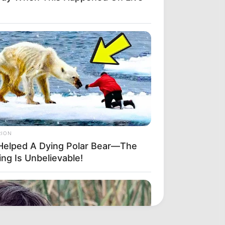
RION
Helped A Dying Polar Bear—The
ng Is Unbelievable!