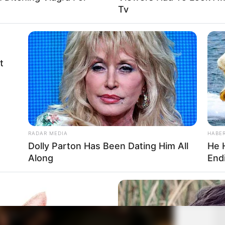
Tv
t
RADAR MEDIA
HABE
Dolly Parton Has Been Dating Him All
He 
Along
Endi