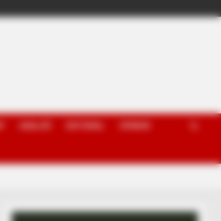
P
ANALIZË
EDITORIAL
OPINION