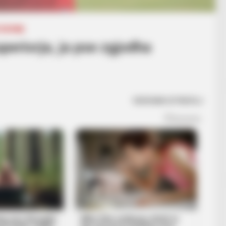
TATIKE
periorja, ja pse zgjodha
VERONIK ISTREFAJ