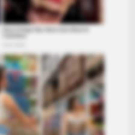
INSTANTHUB
INST
 In
The Most Scandalous Outfits Ever
The
Worn By First Ladies
Fam