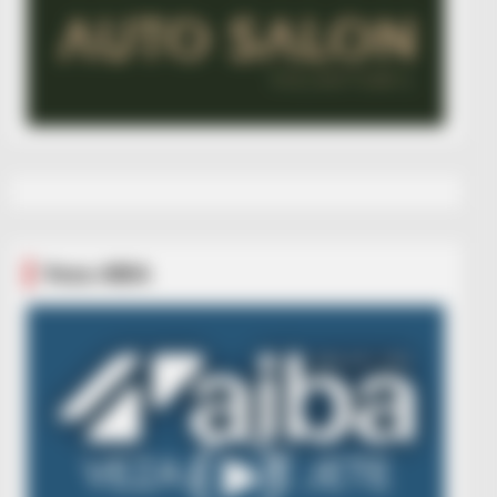
Veza AIBA
Video
Player