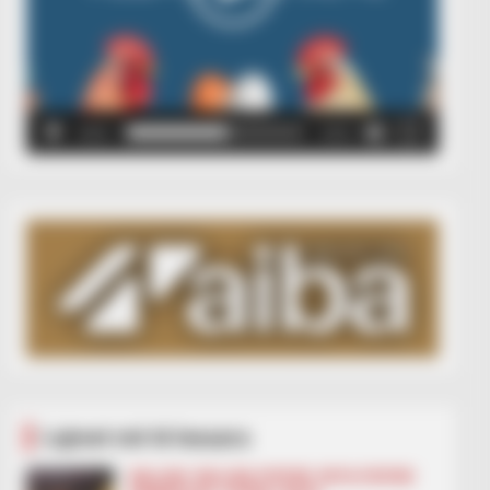
00:00
00:05
Lajmet më të lexuara
BALLINA
BALLINA STATIKE
BOTA STATIKE