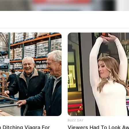
BUZZ DAY
Ditching Viagra For
Viewers Had To Look A