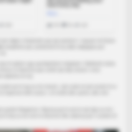
për ekipin e Kastriotit, pas një aventure 1-vjeçare në Estoni
es
menjëherë pas zyrtarizimit të tij, duke shpjeguar pse
tij:
dua të njihem nga sportdashësit shqiptarë. Faktikisht, kisha
firmos te Kastrioti pasi është një ekip shumë i mirë,
 lojtarëve të rinj.
shtë që të luaj sa më shumë. Jam ende në një moshë të re
ë Superiore këtë sezon, i cili është dhe synimi, dhe vitin
m jashtë Shqipërisë. Shpresoj që të arrij te një ekip sa më i
të bëj sa më mirë te Kastrioti dhe shpresoj që t’i arrijmë të