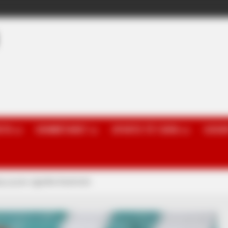
OTA
KOMBËTARET
SPORTE TË TJERA
GOSSI
a, ja pse zgjodha Kastriotin