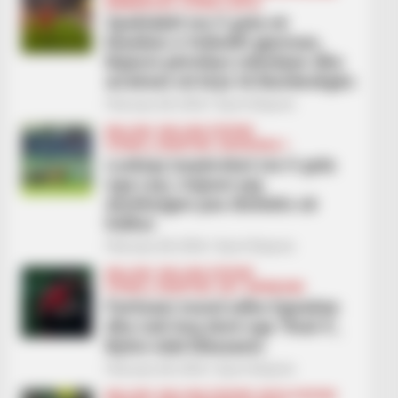
BUNDESLIGA
FUTBOLL BOTA
Spektakël me 5 gola në
klasiken e futbollit gjerman,
Bajerni përmbys ndeshjen dhe
arratiset në krye të Bundesligës
February 28, 2026
Sport Ekspres
BALLINA
BALLINA STATIKE
FUTBOLL SHQIPTAR
KATEGORIA 1
Lushnja turpërohet me 5 gola
nga Laçi, trajneri jep
dorëheqjen pas disfatës së
hidhur
February 28, 2026
Sport Ekspres
BALLINA
BALLINA STATIKE
FUTBOLL SHQIPTAR
KAT. SUPERIORE
Partizani mund edhe Egnatian
dhe nuk heq dorë nga ‘final 4’,
Bylisi ndal Elbasanin
February 28, 2026
Sport Ekspres
BALLINA
BALLINA STATIKE
BOTA STATIKE