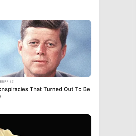
BERRIES
onspiracies That Turned Out To Be
e