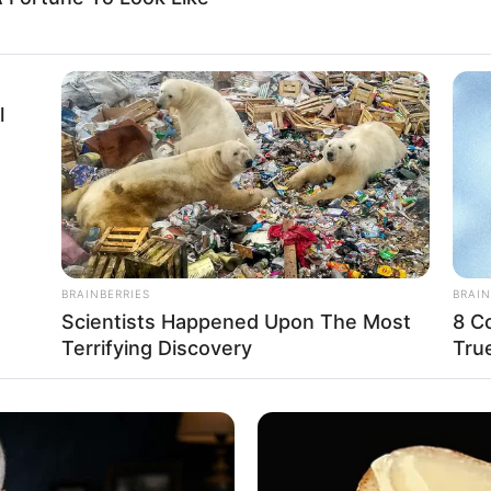
l
BRAINBERRIES
BRAIN
Scientists Happened Upon The Most
8 C
Terrifying Discovery
Tru