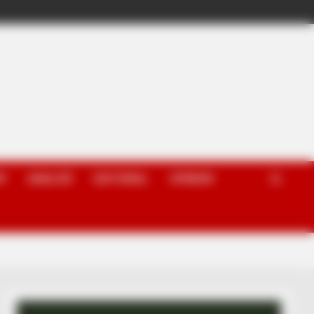
P
ANALIZË
EDITORIAL
OPINION