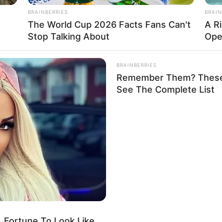
199863194122/
BRAINBERRIES
BRAIN
The World Cup 2026 Facts Fans Can't
A R
Stop Talking About
Ope
BRAINBERRIES
Remember Them? These 
See The Complete List
 Fortune To Look Like