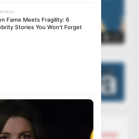
BERRIES
n Fame Meets Fragility: 6
ebrity Stories You Won't Forget
00:00
00:05
Lajmet më të lexuara
BALLINA
BALLINA STATIKE
BOTA STATIKE