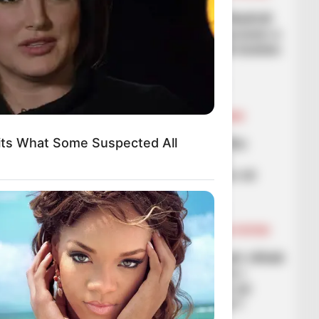
FUTBOLL BOTA
Harrojeni Haland! Real Madridi
po bëhet gati për operacionin e
madh në Turqi, do sjellë bishën
e Galatasaray
March 13, 2026
Sport Ekspres
BALLINA
BALLINA STATIKE
FUTBOLL SHQIPTAR
KAT. SUPERIORE
KATEGORIA 1
Apolonia-Skënderbeu dhe
its What Some Suspected All
Korabi-Laçi, njihuni me
ndeshjet e rëndësishme në
Kategorinë e Parë
March 13, 2026
Sport Ekspres
BALLINA
BALLINA STATIKE
BOTA STATIKE
KOMBËTARET
KUPA E BOTËS
Humbi Kupën e Botës për shkak
dëmtimi, postimi prekës i
portierit: E kam shpirtin në
copa, pyes veten ‘përse’?