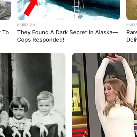
HABERION
HABE
 To
They Found A Dark Secret In Alaska—
Rar
Cops Responded!
Del