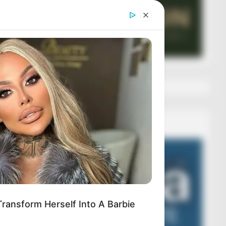
Veza AIBA
Video
Player
Transform Herself Into A Barbie