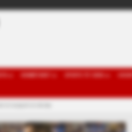
OTA
KOMBËTARET
SPORTE TË TJERA
GOSSI
len të mungosh në stërvitje