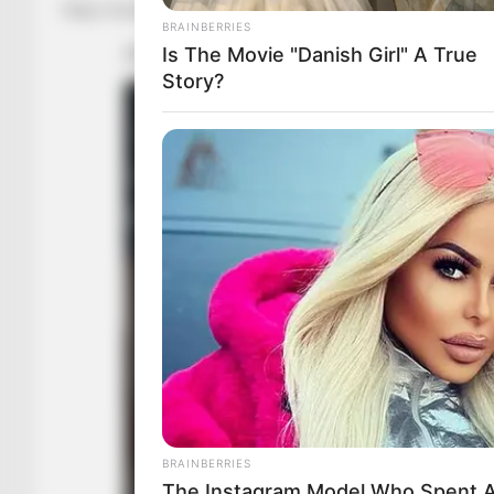
https://www.facebook.com/100008123925139/posts/2304
BRAINBERRIES
Is The Movie "Danish Girl" A True
Story?
BRAINBERRIES
The Instagram Model Who Spent A