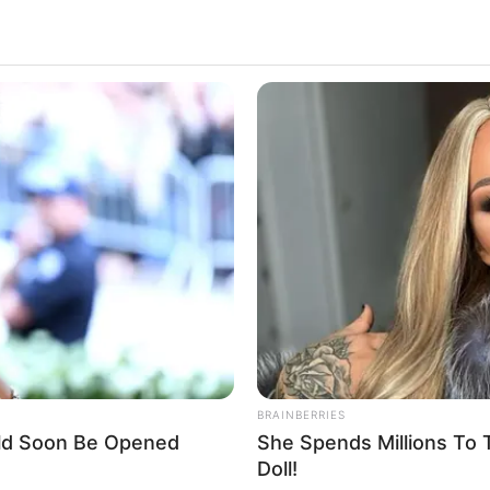
BRAINBERRIES
ld Soon Be Opened
She Spends Millions To 
Doll!