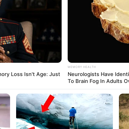
MEMORY HEALTH
ry Loss Isn't Age: Just
Neurologists Have Ident
To Brain Fog In Adults O