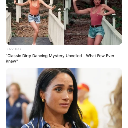
BUZZ DAY
“Classic Dirty Dancing Mystery Unveiled—What Few Ever
Knew"