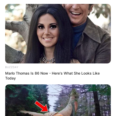
Skip
Saturday, August 8, 2026
to
content
Gazeta Sport Ekspres, gjithçka online
BUZZDAY
Home
Futboll Shqiptar
Teqja, një hap larg Partizanit
Marlo Thomas Is 86 Now - Here's What She Looks Like
Today