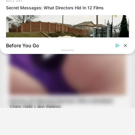
BUZZ DAY
Secret Messages: What Directors Hid In 12 Films
Before You Go
BUZZ DAY
Dog Sees His Owner After 2 Yrs What He Does Next Will Stun
You