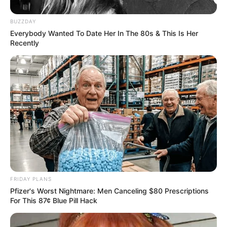
Krasniqi, Malota dhe Atanda kanë treguar se dinë të
luftojnë për formacionin bazë dhe afrimi i Teqjas do të
BUZZDAY
sillte një “luftë” të hapur, ose ndonjë largim të mundshëm…
Everybody Wanted To Date Her In The 80s & This Is Her
Recently
FRIDAY PLANS
Pfizer's Worst Nightmare: Men Canceling $80 Prescriptions
For This 87¢ Blue Pill Hack