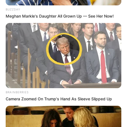
BUZZDAY
Meghan Markle's Daughter All Grown Up — See Her Now!
BRAINBERRIES
Camera Zoomed On Trump's Hand As Sleeve Slipped Up