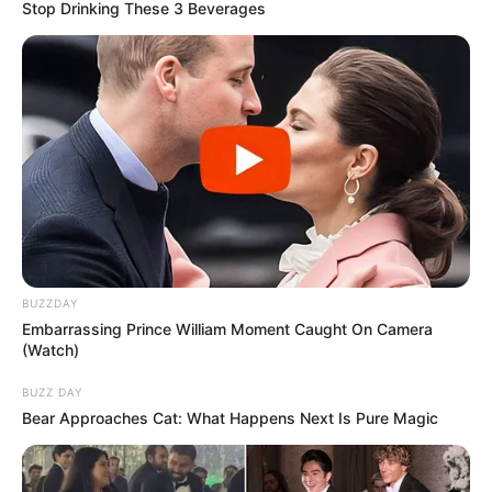
dhe emri që përmendët më shumë është ai i Olsi Teqjes.
Stop Drinking These 3 Beverages
Në fakt, mbrojtësi duket vetëm një hap larg të kuqve dhe
vetëm ndonjë e papritur mund të prishte marrëveshjen.
BUZZDAY
Embarrassing Prince William Moment Caught On Camera
(Watch)
BUZZ DAY
Bear Approaches Cat: What Happens Next Is Pure Magic