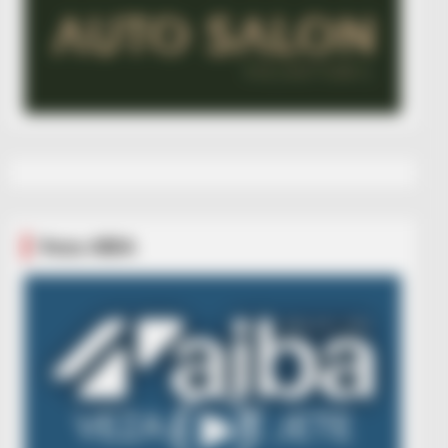
Veza AIBA
Video
Player