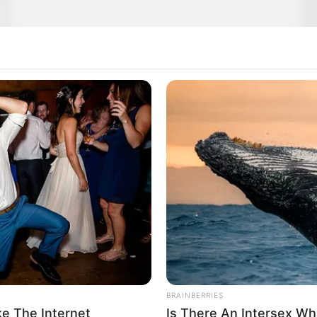
BRAINBERRIES
e The Internet
Is There An Intersex Wha