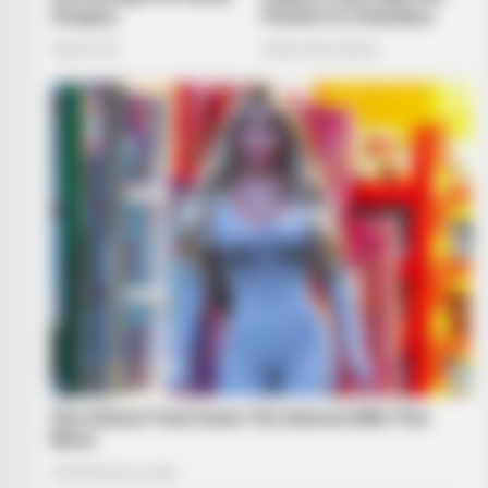
BRAINBERRIES
The Most Surprising Things About
FIFA World Cup 2026
BRAINBERRIES