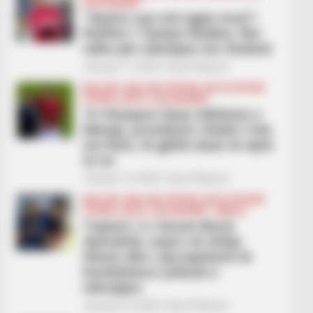
LEGJIONARËT
“Qazim Laçi më ngjan mua”!
Rrëfimi i Taulant Xhakës, flet
edhe për ndeshjen me Serbinë
January 17, 2026
Sport Ekspres
BALLINA
BALLINA STATIKE
BOTA STATIKE
FUTBOLL BOTA
LEGJIONARËT
Te Sivaspori duan rikthimin e
Manajt, presidenti i klubit: Fola
me Rein, të gjithë duan të vijnë
te ne
January 16, 2026
Sport Ekspres
BALLINA
BALLINA STATIKE
BOTA STATIKE
FUTBOLL BOTA
LEGJIONARËT
SERIE A
Trajneri i ri i beson Berat
Gjimshitit, nxjerr në shitje
Hienin dhe i jep kapitenit të
Kombëtares çelësat e
mbrojtjes
January 16, 2026
Sport Ekspres