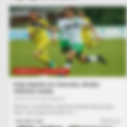
KOMBËTARJA
LEGJIONARËT
Kolaj dopietë me Sasuolon, Binaku
rikthehet titullar
July 28, 2019
Sport Ekspres
Sulmuesi i kombëtares shpresa, Aristidi Kolaj, ka qenë
autori i një dopiete në fitoren 10 –…