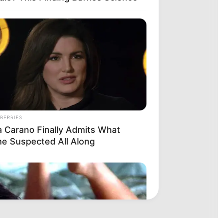
BERRIES
a Carano Finally Admits What
e Suspected All Along