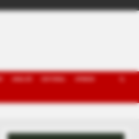
P
ANALIZË
EDITORIAL
OPINION