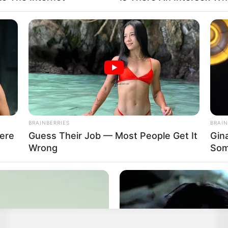
BRAINBERRIES
BRAIN
ere
Guess Their Job — Most People Get It
Gin
Wrong
Som