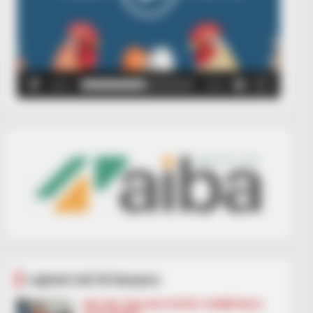
00:00
00:05
Lajmet më të lexuara
BALLINA
BALLINA STATIKE
KOMBËTARJA