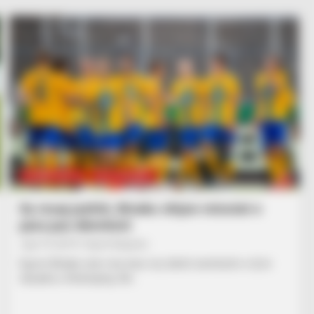
KOMBËTARJA
LEGJIONARËT
Dy muaj jashtë, Binaku shijon minutat e
para pas dëmtimit
July 19, 2019
Sport Ekspres
Egzon Binaku nuk e ka nisur siç duhet aventurën e tij te
skuadra e Norkoping. Në…