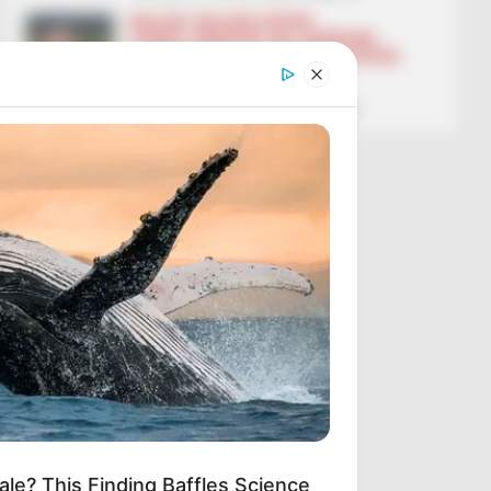
BALLINA
BALLINA STATIKE
FUTBOLL SHQIPTAR
KAT. SUPERIORE
OPINION
SPECIALE
SUPERIORE STATIKE
Diego Longo, ulu, 4!
January 16, 2026
Sport Ekspres
le? This Finding Baffles Science