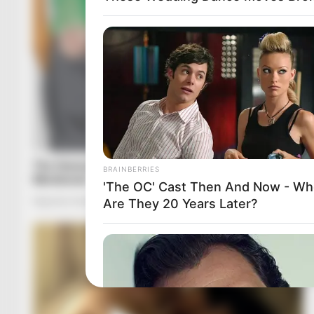
BRAINBERRIES
'The OC' Cast Then And Now - Wh
Are They 20 Years Later?