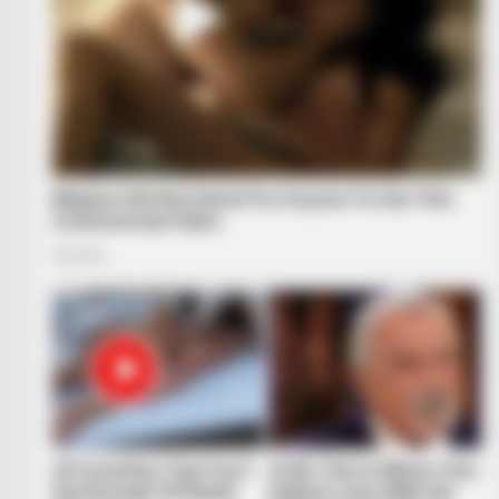
BRAINBERRIES
Who Will Take On The Iconic Role
Rumors