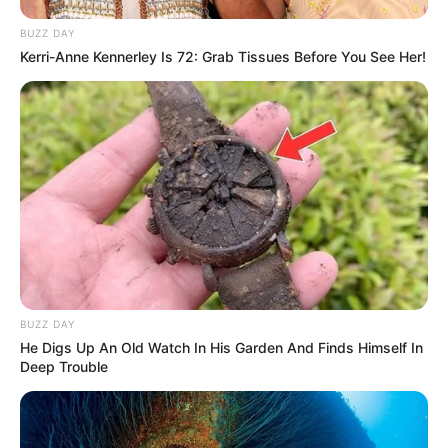
BUZZ DAY
Kerri-Anne Kennerley Is 72: Grab Tissues Before You See Her!
BUZZ DAY
He Digs Up An Old Watch In His Garden And Finds Himself In
Deep Trouble