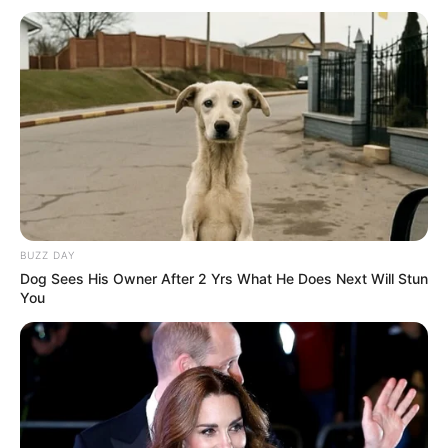
BUZZ DAY
Dog Sees His Owner After 2 Yrs What He Does Next Will Stun
You