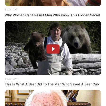
BUZZ DAY
Why Women Can't Resist Men Who Know This Hidden Secret
MENTALITETI
-“Nuk mjafton vetëm rezultati, por as
vetëm loja e bukur. Një skuadër duhet të ketë një identitet,
por sidomos duhet të fitojë. Është e drejtë të kërkosh të
ofrosh një spektakël të bukur, por njerëzit duan fitore.
Asnjë tifoz nuk zbavitet kur ekipi i tij humbet.”
UKRAINA
– “Kemi ndërtuar një lojë të një kualiteti të mirë
dhe objektivi është kualifikimi në Europianin e ardhshëm. Në
tetor do të kemi një ndeshje të vështirë kundër Portugalisë,
por kam shumë besim tek ekipi.”
BUZZ DAY
This Is What A Bear Did To The Man Who Saved A Bear Cub