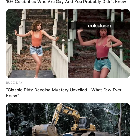
10+ Celebrities Who Are Gay And You Probably Didn't Know
BUZZ DAY
“Classic Dirty Dancing Mystery Unveiled—What Few Ever
Knew"