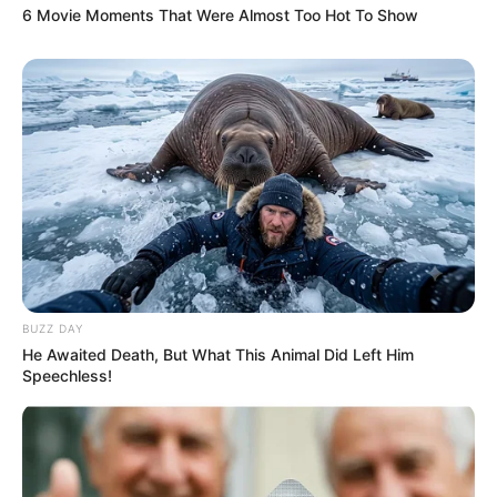
6 Movie Moments That Were Almost Too Hot To Show
BUZZ DAY
He Awaited Death, But What This Animal Did Left Him
Speechless!