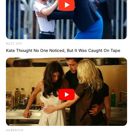
BUZZ DAY
Kate Thought No One Noticed, But It Was Caught On Tape
HABERION