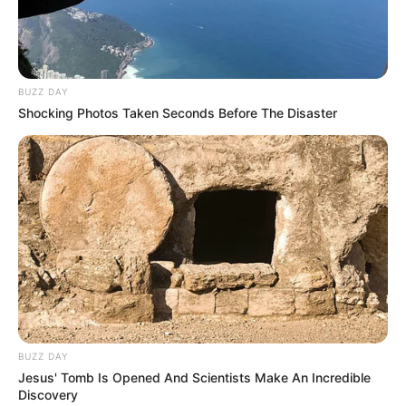
BUZZ DAY
Shocking Photos Taken Seconds Before The Disaster
BUZZ DAY
Jesus' Tomb Is Opened And Scientists Make An Incredible
Discovery