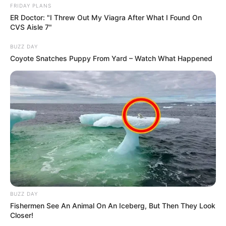
FRIDAY PLANS
ER Doctor: "I Threw Out My Viagra After What I Found On
CVS Aisle 7"
BUZZ DAY
Coyote Snatches Puppy From Yard – Watch What Happened
BUZZ DAY
Fishermen See An Animal On An Iceberg, But Then They Look
Closer!