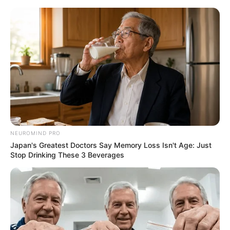
Skip
Monday, August 10, 2026
to
content
Gazeta Sport Ekspres, gjithçka online
NEUROMIND PRO
Home
Futboll Bota
Japan's Greatest Doctors Say Memory Loss Isn't Age: Just
Sheva: CR7 ndihmoi, por Italisë i duhet Milani i madh!
Stop Drinking These 3 Beverages
Xhampaolo i duhuri