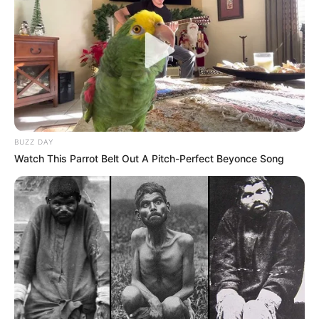
PIATEK
– “Piatek e ka merituar numrin 9. Mënyra se si u
integrua në ekip, natyraliteti i tij dhe golat e rëndësishëm që
ka shënuar bëjnë që ta meritojë plotësisht. Tani ka ardhur
momenti që Kris të marrë përsipër përgjegjësitë e këtij
numri të rëndë.”
BUZZ DAY
Watch This Parrot Belt Out A Pitch-Perfect Beyonce Song
DREJTUESIT
– “Mendoj se drejtuesit e rinj po bëjnë gjëra
pozitive, si për shembull projekti i stadiumit të ri. San Siro
do të na mungojë të gjithëve, sepse është një stadium i
mrekullueshëm. Gjithsesi, do të kemi një stadium të ri