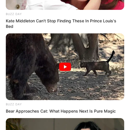
BUZZ DAY
Kate Middleton Can't Stop Finding These In Prince Louis's
Bed
BUZZ DAY
Bear Approaches Cat: What Happens Next Is Pure Magic