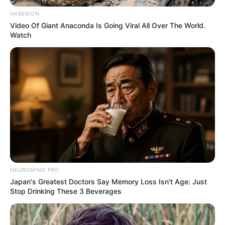
Moldavinë, tekniku 73-vjeçar ka dhënë një intervistë të gjatë
për “Supersport”, ku është rrëfyer mbi shumë gjëra.
HABERION
Video Of Giant Anaconda Is Going Viral All Over The World.
Watch
NEUROMIND PRO
Japan's Greatest Doctors Say Memory Loss Isn't Age: Just
Stop Drinking These 3 Beverages