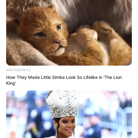
këtë rreshtim do ta kishim më të lehtë. Unë 3-5-2 e kam
përdorur vetëm një vit te Napoli, por më pas edhe te Lazio
kam përdorur skemën 4-3-3, që është edhe rreshtimi im i
preferuar. Megjithatë për të luajtur me këtë rreshtim, duhet
të kesh disa siguri në planin difensiv dhe mbi të gjitha disa
lojtarë me karakteristika të caktuara dhe në këtë pikë, nuk
mund ta aplikojmë për momentin këtë skemë. Ndoshta në
të ardhmen mund ta bëjmë, por nuk mendoj se ka të bëjë
skema, pasi çdo rreshtim sjell rezultat, nëse është ai i
përshtatshmi, apo efikasi për lojtarët që ke në dispozicion.
BRAINBERRIES
Ndryshimet nga Islanda te Moldavia –
“Doja të provoja
How They Made Little Simba Look So Lifelike in 'The Lion
ndonjë që nuk kishte luajtur, por kaq ndryshime je thuajse i
King'
detyruar t’i bësh kur luan pas 3 ditësh, pasi është e qartë
që ndonjëri mund të jetë lodhur, Doja të provoja edhe në
zonën e qendrës së fushës, ku aktivizova Ramadanin. Doja
të fusja edhe Qosen, që gjatë javës më kishte treguar disa
gjëra interesante, por është pak të shohësh një lojtar për
15-20 minuta, pasi duhet një ndeshje e plotë. Kishte disa që
i njohja më herët dhe kam bërë këtë zgjidhje, duke
ndryshuar dy pykat, pasi në Islandë më duhej skuadër