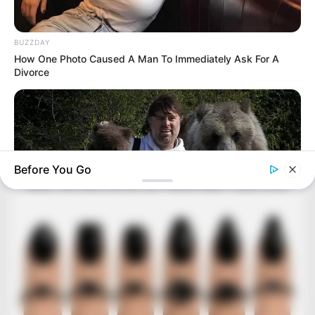
BUZZDAY
How One Photo Caused A Man To Immediately Ask For A
Divorce
Before You Go
BUZZ DAY
This Is What A Bear Did To The Man Who Saved A Bear Cub