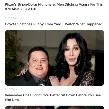
Pfizer's Billion-Dollar Nightmare: Men Ditching Viagra For This
87¢ Aisle 7 Blue Pill
BUZZ DAY
Coyote Snatches Puppy From Yard – Watch What Happened
BUZZDAY
Remember Chaz Bono? You Better Sit Down Before You See
Him Now