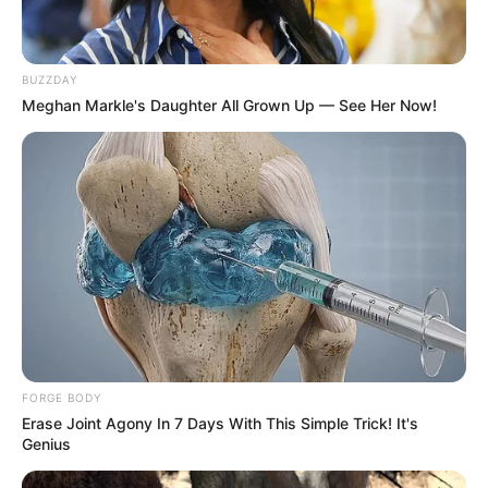
BUZZDAY
Meghan Markle's Daughter All Grown Up — See Her Now!
FORGE BODY
Erase Joint Agony In 7 Days With This Simple Trick! It's
Genius