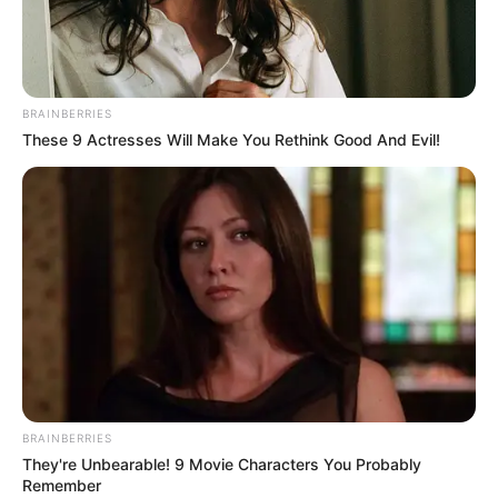
BRAINBERRIES
These 9 Actresses Will Make You Rethink Good And Evil!
FUTBOLL SHQIPTAR
KATEGORIA 1
Nikaj merr Kastriotin: Më bindi
projekti!
July 8, 2017
Sport Ekspres
“Drejtuesit kanë një projekt ambicioz. Gara është e
fortë dhe ka shumë konkurrencë”
BRAINBERRIES
They're Unbearable! 9 Movie Characters You Probably
Remember