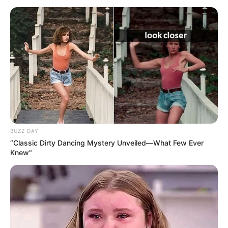
BUZZ DAY
“Classic Dirty Dancing Mystery Unveiled—What Few Ever
Knew"