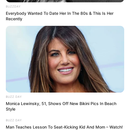
BUZZDAY
Everybody Wanted To Date Her In The 80s & This Is Her
Recently
BUZZ DAY
Monica Lewinsky, 51, Shows Off New Bikini Pics In Beach
Style
BUZZ DAY
Man Teaches Lesson To Seat-Kicking Kid And Mom – Watch!