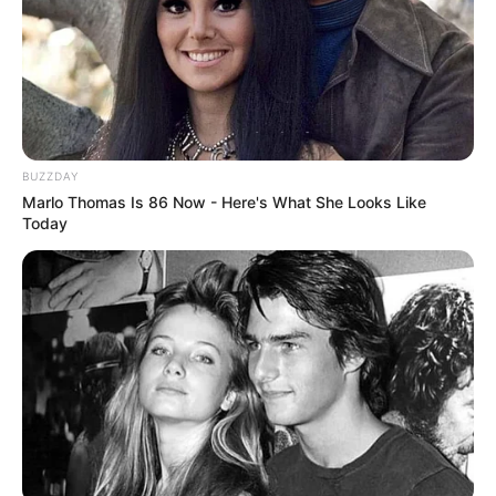
BUZZDAY
Marlo Thomas Is 86 Now - Here's What She Looks Like
Today