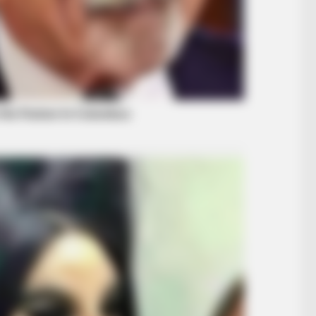
RADAR MEDIA
BUZZ
New Photos Of Female Soldiers - 5
Emb
Surprising Details Emerge
Cau
BRAINBERRIES