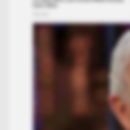
BUZZ DAY
David Muir's New Partner, Whom Yo