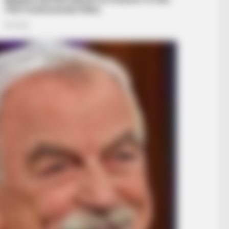
BUZZ DAY
u'll Easily Recognize
Troy Aikman's And His L