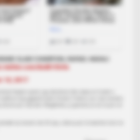
GRAND SLAM CHAMPION, RAFAEL NADAL!
c.twitter.com/8edK1lSr0x
 10, 2017
k kohësh Nadal vuante nga dëmtimet dhe dukej në fundin e
 madhorë larg gjigantit tjetër Roxher Federer, por nuk mendon
j shumë për rekordet. Megjithatë, ju garantoj se do të jem në
përballë dy tenistë mbi 30 vjeç, ndërsa për të katërtën herë në