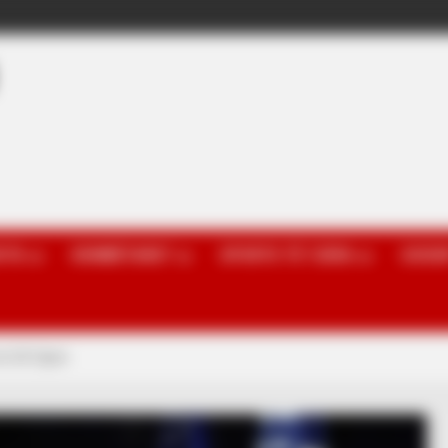
OTA
KOMBËTARET
SPORTE TË TJERA
GOSSI
 në US Open