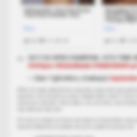
2017 US OPEN CHAMPION, 16TH TIME 
#USOpen
#RafaelNadal
#VAMOSRAFA
pi
— Zain ? (@Celtics_Cowboys)
September
Kthim në majë, pikërisht kur nuk pritej, sepse deri para pa
karrierës. Pas triumfit të sotëm, Nadal është vetëm 3 turne
shumë për rekordet: “Ai ka stilin e vet, unë timin, nuk mendo
lojë edhe për disa vite”.
Për herë të shtatë në histori një finale në Grand Slam vinte 
karrierë Nadal fitoi të paktën dy turne madhorë brenda vitit.