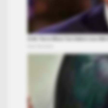
BUZZ DAY
Remember Albert? You Better Sit
Down Before You See Him Today
MEMORY HEALTH