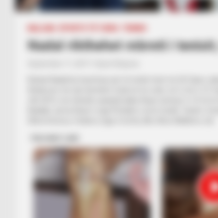
BALLINA
SPORTE TË TJERA
TENNIS
Nadal rikthehet mbreti i tenisi
September 11, 2017
Sport Ekspres
Rafael Nadal ka triumfuar për të tretën herë në US Open, d
Anderson me një dominim total në tre sete, në 2 orë e 27 minu
vitit 2013, me tenistin spanjoll qëka fituar turneun e 16-të të 
Nadalin, që ka fituar 6 nga 8 finalet e tij të fundit. Vetëm
Xhimi Konors, Federer (nga 5 trofe) dhe Xhon MekEnro (4).