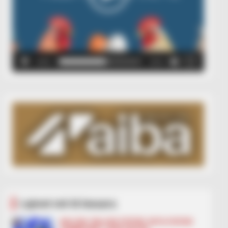
00:00
00:05
Lajmet më të lexuara
BALLINA
BALLINA STATIKE
BOTA STATIKE