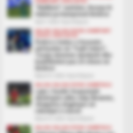
KOMBËTARET
KUPA E BOTËS
“Mallkimi” vazhdon, Bosnja lë
Italinë pa Kampionat Botëror
April 1, 2026
Sport Ekspres
BALLINA
BALLINA STATIKE
KOMBËTARET
KOSOVA
KUPA E BOTËS
Ëndrra e bukur e Kosovës
përfundon në “Fadil Vokrri”,
Turqia eleminin dardanët dhe
kualifikohet pas 24 viteve në
Botëror
March 31, 2026
Sport Ekspres
BALLINA
BALLINA STATIKE
KOMBËTARJA
Lajm i fundit/ Kuqezinjtë
dështojnë edhe ndaj Ukrainës,
Shqipëria zhgjënjen në
ndeshjet e marsit
March 31, 2026
Sport Ekspres
BALLINA
BALLINA STATIKE
KOMBËTARJA