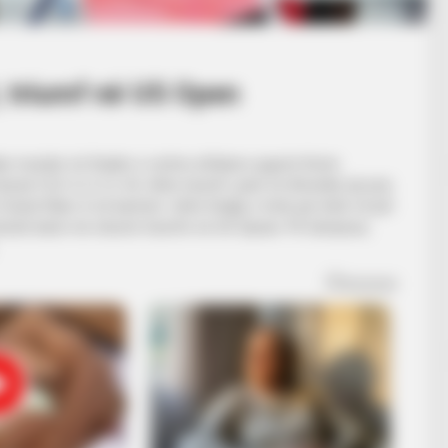
t, triumf në US Open
uke mundur në finalen e sotme afrikano-jugorin Kevin
ta 9 (6-3, 6-3, 6-4). Ishte triumfi i parë në Amerikë që prej
Grand Slam-it në karrierë. Ishte finalja e tretë për këtë vit për
 4 tenistë kanë më shumë triumfe në US Opean: Pit Sampras,