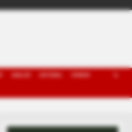
P
ANALIZË
EDITORIAL
OPINION