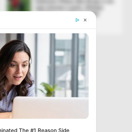
Debuton Pllana dhe Broja e nis
nga minuta e parë, Silvinjo
rreshton 11-shen kundër
Ukrainës
March 31, 2026
Sport Ekspres
minated The #1 Reason Side