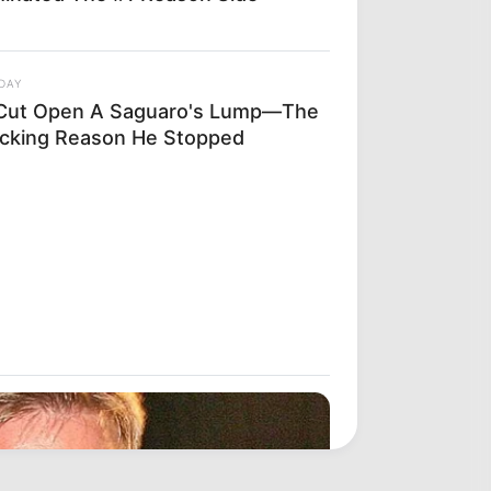
DAY
Cut Open A Saguaro's Lump—The
cking Reason He Stopped