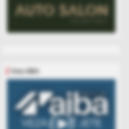
Veza AIBA
Video
Player