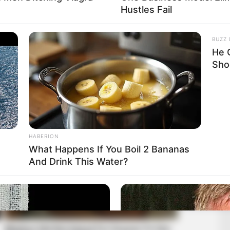
Hustles Fail
BUZZ 
He 
Sho
HABERION
What Happens If You Boil 2 Bananas
And Drink This Water?