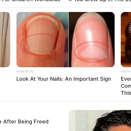
HABERION
INST
Look At Your Nails: An Important Sign
Eve
Com
Thi
e After Being Freed