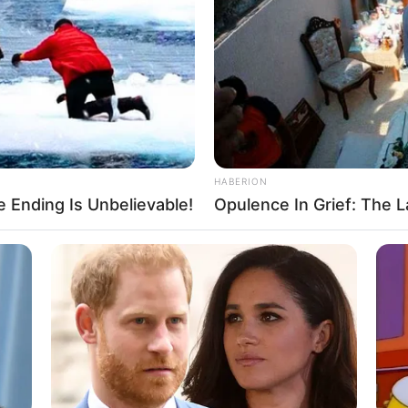
r prej tre sezonesh luan në Portugali me Porton. Për të
paguajë 12 milion euro.
HABERION
 Ending Is Unbelievable!
Opulence In Grief: The L