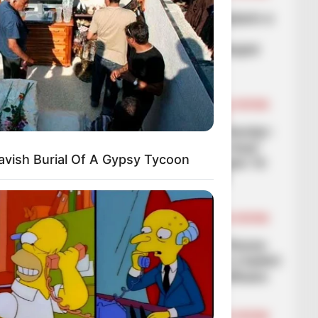
FUTBOLL BOTA
SERIE A
Alegri bën humor me lojtarin e
tij të dëmtuar: Doli në
momentin e duhur, i takojnë
meritat për fitoren
March 1, 2026
Sport Ekspres
BALLINA
BALLINA STATIKE
BOTA STATIKE
FUTBOLL BOTA
PREMIER LEAGUE
Carrick ndryshon Manchester-
in si me magji, “djajtë e kuq”
avish Burial Of A Gypsy Tycoon
fitojnë sërish dhe shkojnë 10
pikë larg vendit të parë
March 1, 2026
Sport Ekspres
BALLINA
BALLINA STATIKE
BOTA STATIKE
FUTBOLL BOTA
LEGJIONARËT
VIDEO/ Rei Manaj i jep fitoren
skuadrës, shënon golin e katërt
në pesë ndeshje të zhvilluara
March 1, 2026
Sport Ekspres
BALLINA
BALLINA STATIKE
BOTA STATIKE