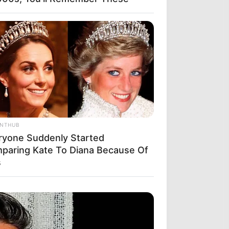
ANTHUB
ryone Suddenly Started
paring Kate To Diana Because Of
s