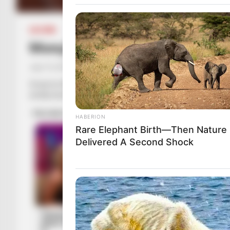
LA LIGA
Monçi fillon “bastisjet”, vjen 
July 15, 2019
Sport Ekspres
Sevija ka filluar nje proces rindërtimi në krye të të cilit ësht
andaluzianëve është mesfushori spanjoll Oliver Torres.
HABERION
Rare Elephant Birth—Then Nature
Delivered A Second Shock