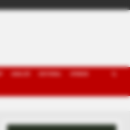
P
ANALIZË
EDITORIAL
OPINION