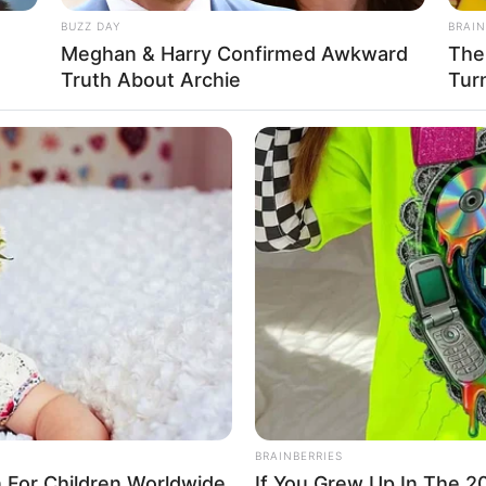
BUZZ DAY
BRAIN
e
Meghan & Harry Confirmed Awkward
The
Truth About Archie
Tur
arizimi është vetëm çështje orësh. Kontrata e 24-vjeçarit
BRAINBERRIES
For Children Worldwide
If You Grew Up In The 