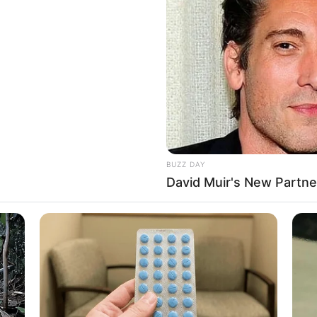
BUZZ DAY
David Muir's New Partne