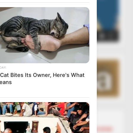
00:00
00:05
DAY
 Cat Bites Its Owner, Here's What
Means
Lajmet më të lexuara
BALLINA
BALLINA STATIKE
BOTA STATIKE