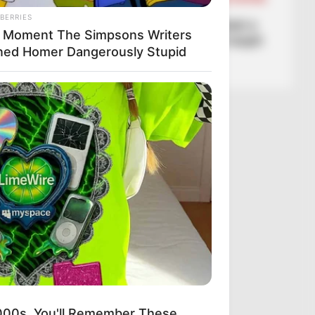
FUTBOLL BOTA
SERIE A
BERRIES
“Djalli” zgjohet në minutat e
 Moment The Simpsons Writers
fundit, Milani i shpëton turpit
ned Homer Dangerously Stupid
kundër Kremonezes
March 1, 2026
Sport Ekspres
2000s, You'll Remember These