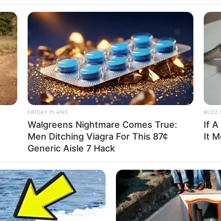
mesfushori i Portos
ë vendosur drejtori i njohur sportiv Monçi. Blerja më e
fundit e
FRIDAY PLANS
BUZZ 
Walgreens Nightmare Comes True:
If A
Men Ditching Viagra For This 87¢
It 
Generic Aisle 7 Hack