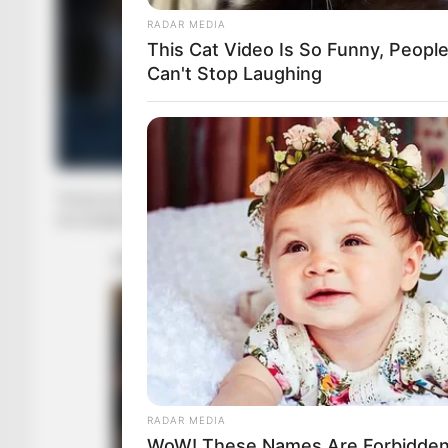
RADAR MEDIA
This Cat Video Is So Funny, Peopl
Can't Stop Laughing
Torres po kryen vizitat mjekësore në këto momente dhe zyrt
me Sevijën është e vlefshme për pesë sezone.
RADAR MEDIA
WoW! These Names Are Forbidden 