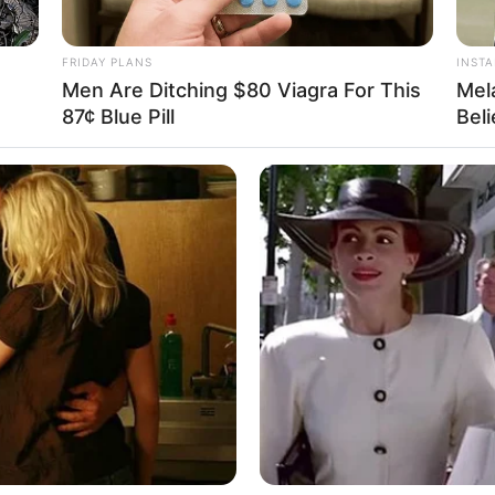
FRIDAY PLANS
INST
Men Are Ditching $80 Viagra For This
Mel
87¢ Blue Pill
Bel