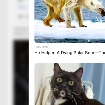
Futbollisti 24-vjeçar është një produkt i Atletiko Madrid, po
shkëputur Torres nga portugezët, Sevijës i është dashur të 
HABERION
He Helped A Dying Polar Bear—The