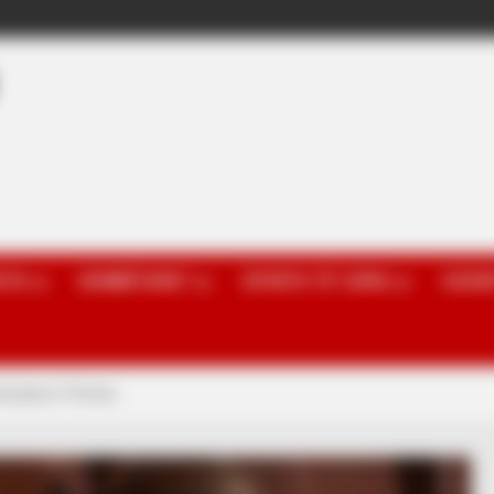
OTA
KOMBËTARET
SPORTE TË TJERA
GOSSI
sfushori i Portos