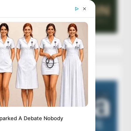
Veza AIBA
Video
Player
 Sparked A Debate Nobody