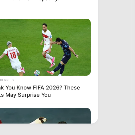
BERRIES
nk You Know FIFA 2026? These
ts May Surprise You