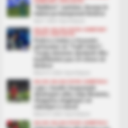
KOMBËTARET
KUPA E BOTËS
“Mallkimi” vazhdon, Bosnja lë
Italinë pa Kampionat Botëror
April 1, 2026
Sport Ekspres
BALLINA
BALLINA STATIKE
KOMBËTARET
KOSOVA
KUPA E BOTËS
Ëndrra e bukur e Kosovës
përfundon në “Fadil Vokrri”,
Turqia eleminin dardanët dhe
kualifikohet pas 24 viteve në
Botëror
March 31, 2026
Sport Ekspres
BALLINA
BALLINA STATIKE
KOMBËTARJA
Lajm i fundit/ Kuqezinjtë
dështojnë edhe ndaj Ukrainës,
Shqipëria zhgjënjen në
ndeshjet e marsit
March 31, 2026
Sport Ekspres
BALLINA
BALLINA STATIKE
KOMBËTARJA