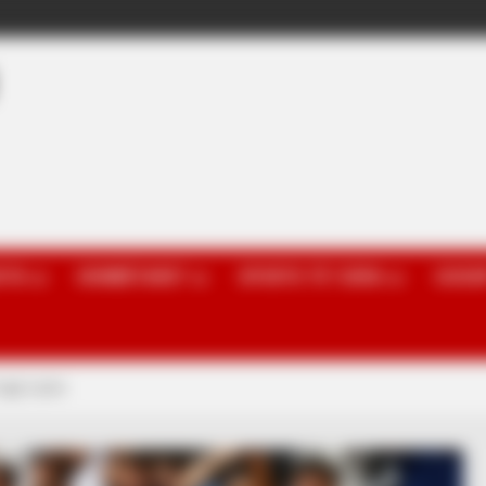
OTA
KOMBËTARET
SPORTE TË TJERA
GOSSI
 nga Lacio