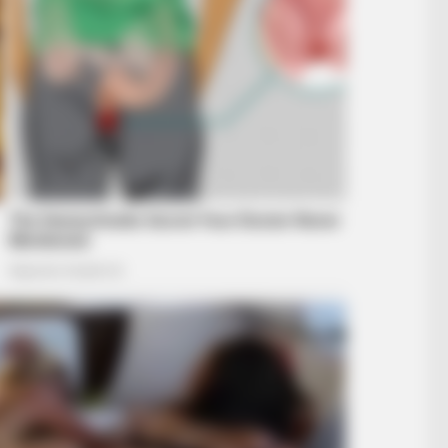
BRAINBERRIES
hurches
Unforgettable Awkward
BRAIN
The
The