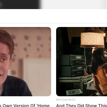
BRAINBERRIES
is Own Version Of ‘Home
And They Did Show This