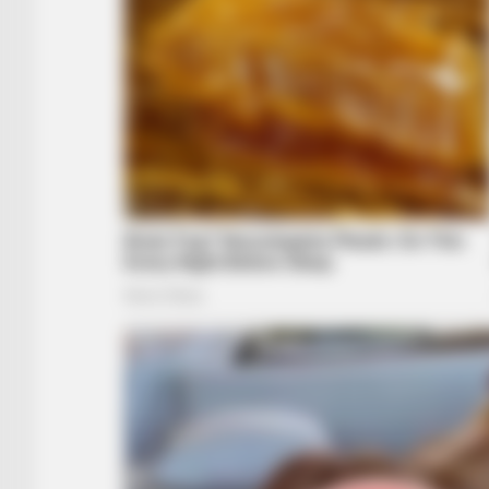
BRAINBERRIES
17 Astonishingly Beautiful Cave C