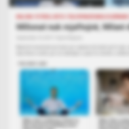
BALLINA
FUTBOLL BOTA
ITALI/SPANJË/ANGLI/GJERMANI
Milionat nuk mjaftojnë, Milani
September 10, 2017
Sport Ekspres
Mund të investosh pa fund, por suksesi do kohë që të vijë, os
disa fitore rresht, por në ndeshjen e parë të vërtetë u shk