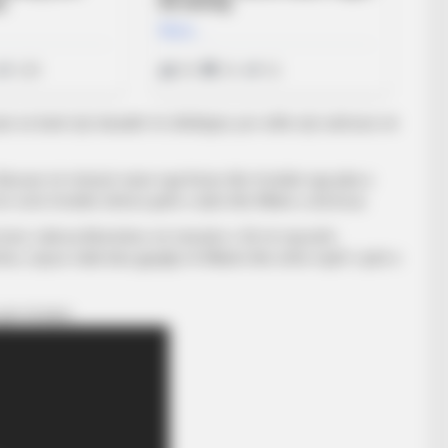
an se kanë një skuadër të shkëlqyer, por edhe një sulmues në
 dhuruar në mënyrë naive nga Kesie dhe Imobile nga pika e
më vonë Imobile shënoi golin e dytë dhe Milani u dorëzua.
 herë, ndërsa Montolivo në minutën e 56-të mposhti
ive, sepse ndali disa gjuajtje të Milanit dhe ishte mjaft i qetë e
për të bërë.