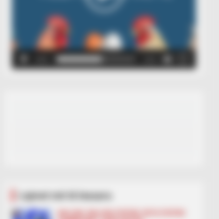
00:00
00:05
Lajmet më të lexuara
BALLINA
BALLINA STATIKE
BOTA STATIKE