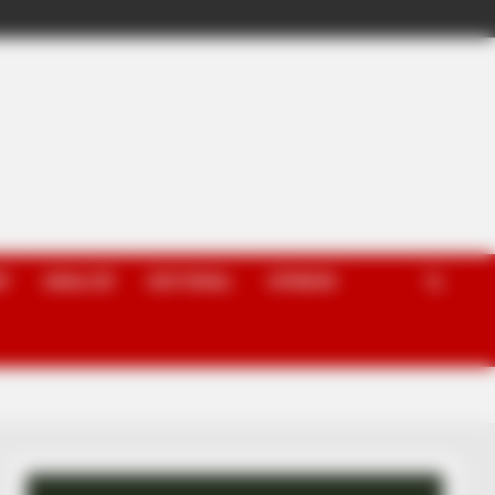
P
ANALIZË
EDITORIAL
OPINION