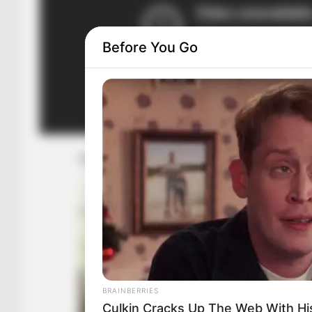
Before You Go
BRAINBERRIES
Culkin Cracks Up The Web With H