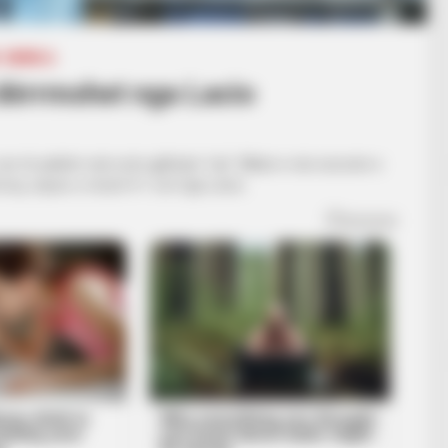
SERIE A
 dërrmohet nga Lacio
e të paktën nuk ecën gjithçka “vaj”. Milani e nisi sezonin e
ërmoq, sepse u mund 4-1 sot nga Lacio.