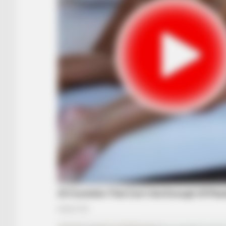
BRAINBERRIES
Top 8 People Living Strange But
Happy Lifestyles
BRAINBERRIES