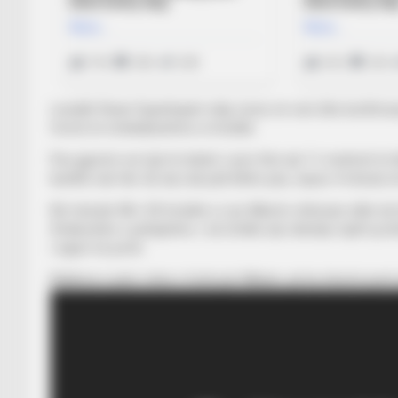
Lacialët fituan Superkupën ndaj Juves në verë dhe konfirmu
formë të mrekullueshme si Imobile.
Pas gjysmë ore lojë të dobët, Lacio fitoi një 11-metërsh të
bardhë nuk fali. Që aty nuk pati kthim pas, sepse 4 minuta 
Në minutat 48 e 50 Imobile e Luis Alberto shënuan edhe dy
Strakoshën e pafajshëm, i cili zhvilloi një ndeshje mjaft pozit
i sigurt në portë.
Ndalesa e parë, rënie e fortë për Milanin, që ka shumë punë 