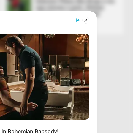
Debuton Pllana dhe Broja e nis
nga minuta e parë, Silvinjo
rreshton 11-shen kundër
Ukrainës
March 31, 2026
Sport Ekspres
 In Bohemian Rapsody!