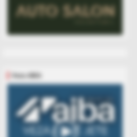
Veza AIBA
Video
Player