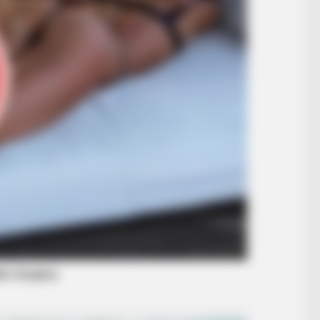
BRAINBERRIES
’90s TV Icons Who Faded Out Of
Hollywood
BRAINBERRIES
She Took Her Love For 