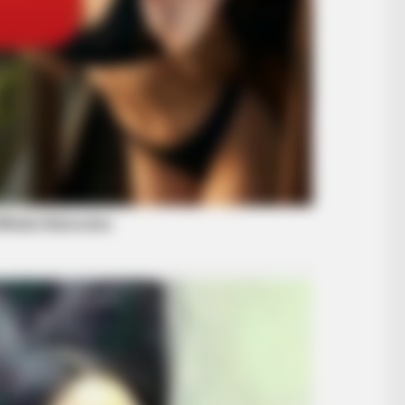
BRAINBERRIES
BUZZ 
 No
What This Olympic Skater Did At The
Rem
End Left Everyone Speechless
Dow
BRAINBERRIES