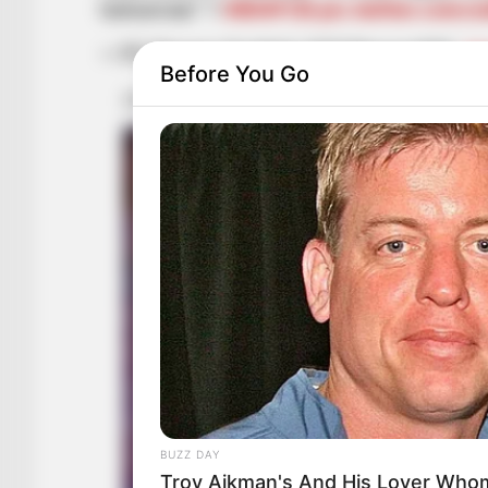
tomorrow.” ?
#B04FCB
pic.twitter.com
— FC Bayern English (@FCBayernEN)
Ja
Before You Go
BUZZ DAY
Troy Aikman's And His Lover Whom 