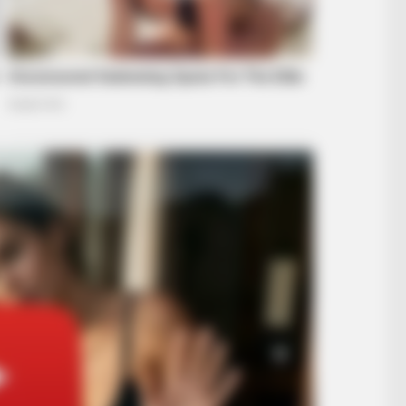
ey Tried To Bury: Look