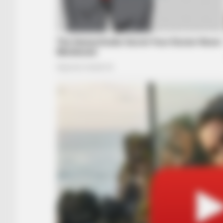
BRAINBERRIES
The Unhinged 1970 Oscar Photo Th
Closely At His Tie