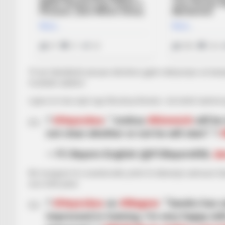
Të dy futbollistët pësuan dëmtime gjatë ndërprerjes së ka
muskulin aduktor.
Lajme të mira vijnë nga Xhoshua Kimish, i cili është tashmë 
?
#Heynckes
: “Joshua
#Kimmich
will be
not clear whether or not he will start.” ?
— FC Bayern English (@FCBayernEN)
Ja
Në mungesë të Levandovskit, pritet të debutojë sulmuesi San
euro këtë janar.
?
#Heynckes
on
#Wagner
: “Sandro has s
impressed in training. I’m very happy wit