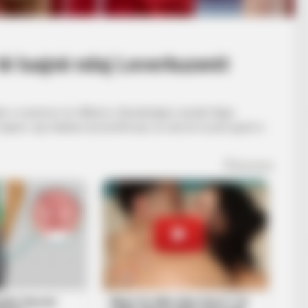
ë luajnë ndaj Leverkuzenit
e nesërme në rifillimin e Bundësligës, kundër Bajer
 trajneri Jup Hainkes ka konfirmuar se nuk do të jenë pjesë e