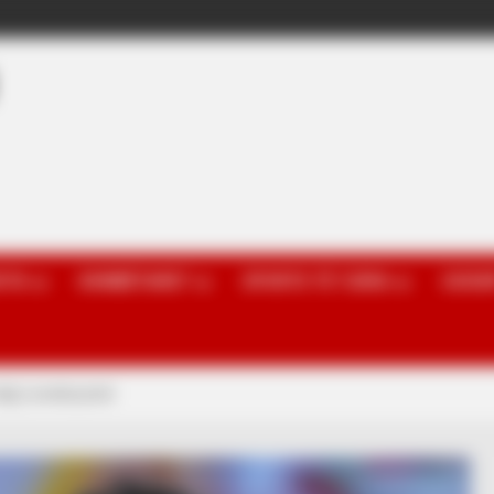
OTA
KOMBËTARET
SPORTE TË TJERA
GOSSI
daj Leverkuzenit