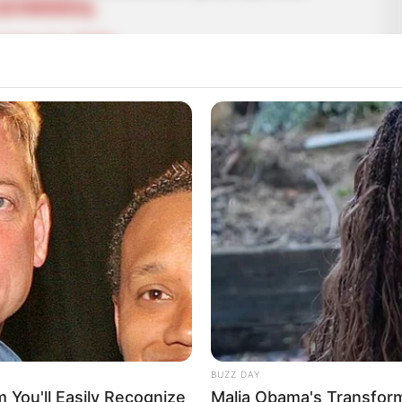
/zdZVM5N50q
nuary 11, 2018
BUZZ DAY
You'll Easily Recognize
Malia Obama's Transform