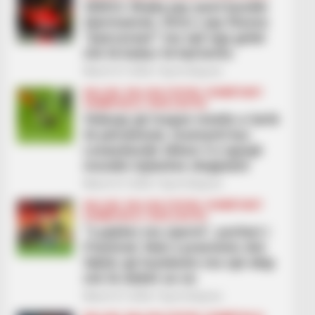
VIDEO/ Xhaka jep asist kundër
Gjermanisë, Virtci i jep fitoren
“pancerave” me një nga golat
më të bukur të karrierës
March 27, 2026
Sport Ekspres
BALLINA
BALLINA STATIKE
KOMBËTARET
KOMBËTARJA
KUPA E BOTËS
Videoja që tregon nivelin e lartë
të përulësisë, momenti kur
Levandovski shkon t’u ngrejë
moralin lojtarëve shqiptarë
March 27, 2026
Sport Ekspres
BALLINA
BALLINA STATIKE
KOMBËTARET
KOMBËTARJA
KUPA E BOTËS
“Luajtëm me zjarrin”, portieri i
Polonisë: Nuk e pranonim dot
faktin që humbnim me një ekip
më të dobët se ne
March 27, 2026
Sport Ekspres