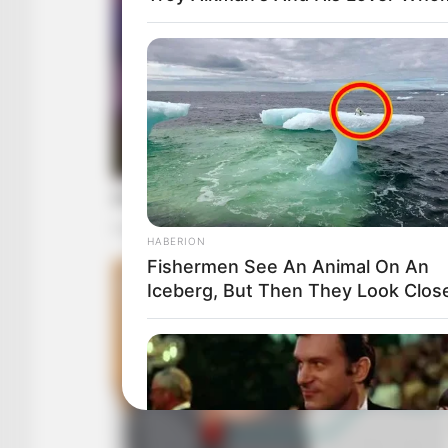
HABERION
Fishermen See An Animal On An
Iceberg, But Then They Look Close