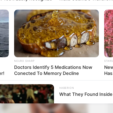
NEURO SHARP
STARS
Doctors Identify 5 Medications Now
New
r!
Conected To Memory Decline
Has
HABERION
What They Found Inside 