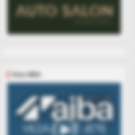
Veza AIBA
Video
Player