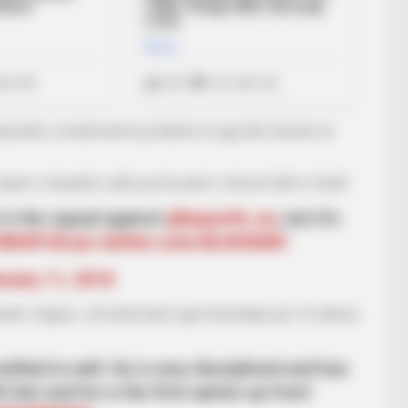
mpionatit, Levandovski ka probleme në gju dhe Humels në
pjesë e skuadrës, edhe pse ka qenë i sëmurë ditët e fundit.
 in the squad against
@bayer04_en
, but it’s
#B04FCB
pic.twitter.com/idlJtHXd05
nuary 11, 2018
dro Vagner, i cili është blerë nga Hofenhajmi për 12 milionë
ettled in well. He is very disciplined and has
h him and he is the first option up front