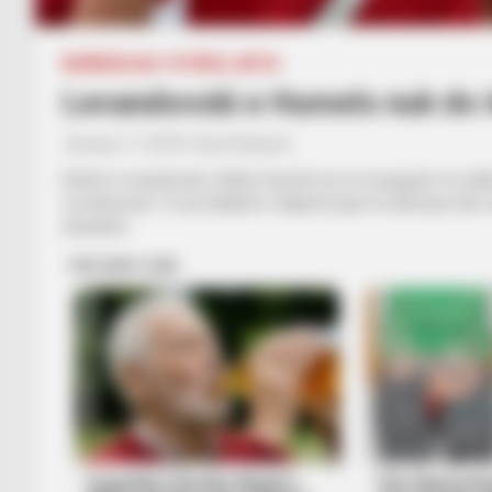
BUNDESLIGA
FUTBOLL BOTA
Levandovski e Humels nuk do t
January 11, 2018
Sport Ekspres
Robert Levandovski e Mats Humels do të mungojnë në sfidën 
Leverkuzenit. Të dy titullarët e Bajernit janë të dëmtuar dhe
skuadrës.