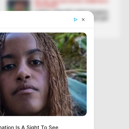
BALLINA
BALLINA STATIKE
KOMBËTARJA
LEGJIONARËT
Lojtari i Napolit vishet kuqezi,
mesfushori braktis Italinë për
Shqipërinë
March 27, 2026
Sport Ekspres
ation Is A Sight To See