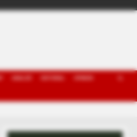
P
ANALIZË
EDITORIAL
OPINION