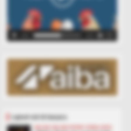
00:00
00:05
Lajmet më të lexuara
BALLINA
BALLINA STATIKE
FUTBOLL BOTA