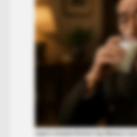
RADAR MEDIA
These Religious Wonders Left The
World Speechless