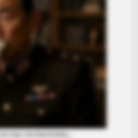
BUZZ DAY
BUZZ 
Do You Remember Him? You Better Sit
Loo
Down Before You See Him Today
Girl