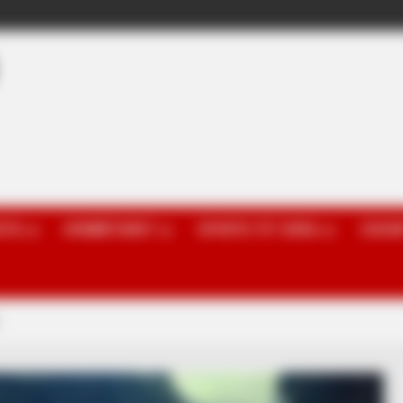
OTA
KOMBËTARET
SPORTE TË TJERA
GOSSI