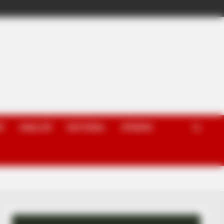
P
ANALIZË
EDITORIAL
OPINION