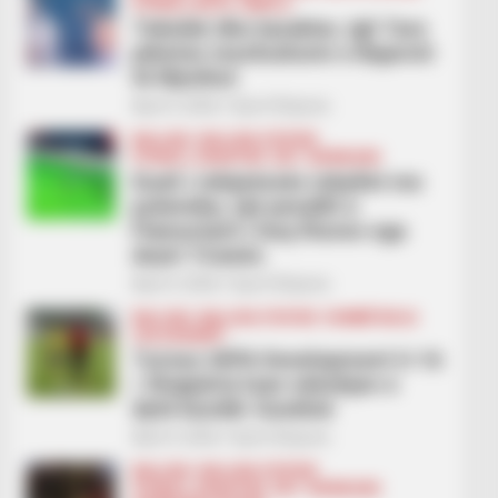
FUTBOLL BOTA
SERIE A
Teknikë dhe karakter, Igli Tare
piketon mesfushorin e Bajernit
të Mynihut
April 3, 2026
Sport Ekspres
BALLINA
BALLINA STATIKE
FUTBOLL SHQIPTAR
KAT. SUPERIORE
Dueli i mbijetesës mbyllet me
polemika, një penallti e
Flamurtarit i heq fitoren nga
duart Tiranës
April 3, 2026
Sport Ekspres
BALLINA
BALLINA STATIKE
KOMBËTARJA
LEGJIONARËT
Turneu UEFA Development U-16
/ Shqipëria luan ndeshjen e
dytë kundër Suedisë
April 3, 2026
Sport Ekspres
BALLINA
BALLINA STATIKE
FUTBOLL SHQIPTAR
KAT. SUPERIORE