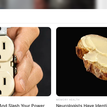
MEMORY HEALTH
 And Slash Your Power
Neurologists Have Ident