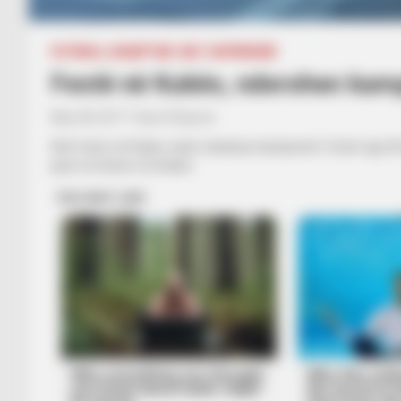
FUTBOLL SHQIPTAR
KAT. SUPERIORE
Festë në Kukës, nderohen kam
May 28, 2017
Sport Ekspres
Ditë feste në Kukës, kanë zbarkuar kampionët. Festë nga tifo
parë në histori në Kukës.