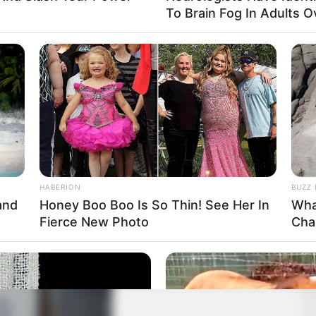
To Brain Fog In Adults O
HABERION
BUZZ 
and
Honey Boo Boo Is So Thin! See Her In
Wha
Fierce New Photo
Cha