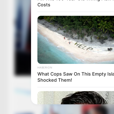
Costs
HABERION
What Cops Saw On This Empty Isl
Shocked Them!