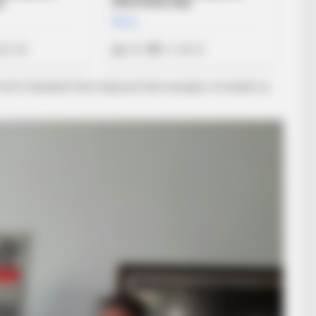
rët futbollistët dhe drejtuesit kanë paraqitur në bashki, ku