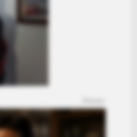
BUZZ DAY
u'll Easily Recognize
Tiny Dog Thrown Into A 
Him