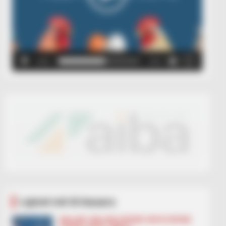
00:00
00:05
Lajmet më të lexuara
BALLINA
BALLINA STATIKE
BOTA STATIKE