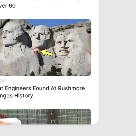
ver 60
DAY
t Engineers Found At Rushmore
nges History