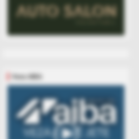
Veza AIBA
Video
Player