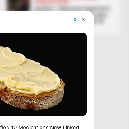
SUPERIORE STATIKE
Analiza / “Abissnet Superiore”,
bilanci i dueleve direkte para
ndeshjeve të javës së 30-të
April 3, 2026
Sport Ekspres
ified 10 Medications Now Linked