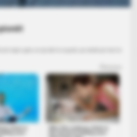
pionët
zët nëpër qytet, në një ditë të veçantë, që ndodh për herë të