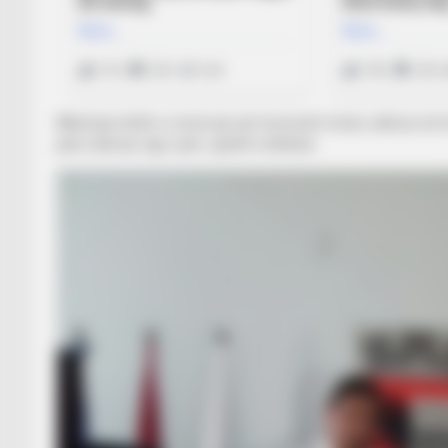
Mbrëmja është e rezervuar për koncertin festiv, ndërsa më he
janë nderuar nga i pari i qytetit verilindor.