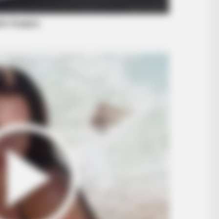
INSTANTHUB
INST
Melania Trump Moments We Can't
You
Believe Were Caught On Camera
Cam
BRAINBERRIES
at Happened
Who’s The Mystery Girl 