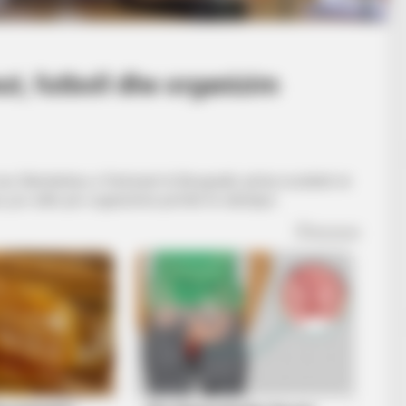
, futboll dhe organizim
Skënderbeu e Partizanit të Beogradit, përtej rezultatit në
, por edhe për organizimin perfekt të ndeshjes.