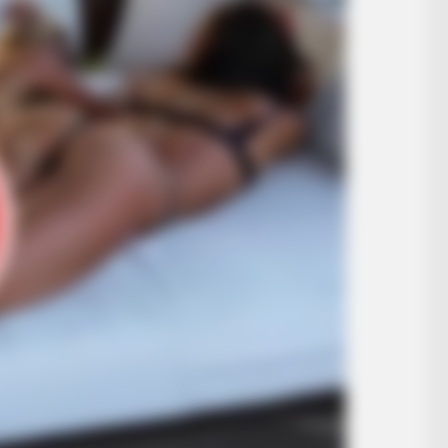
HABERION
t We All Suspected
Orange Is The New Blac