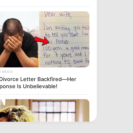
R MEDIA
 Divorce Letter Backfired—Her
ponse Is Unbelievable!