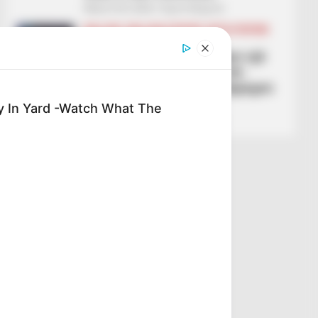
March 30, 2026
Sport Ekspres
BALLINA
BALLINA STATIKE
BOTA STATIKE
FUTBOLL BOTA
SERIE A
“De Rosi më thotë që jam një
skandal për futbollin”, ish-
sulmuesi i Partizanit shpjegon
britmat e trajnerit
y In Yard -Watch What The
March 29, 2026
Sport Ekspres