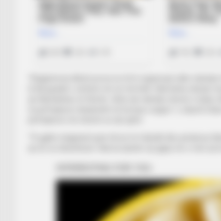
“Shqipëria ka dhënë prova se di të organizojë edhe ndeshje 
të Beogradit e vërtetoi më së miri këtë. Nuk kisha ndonjë 
që Skënderbeu të fitonte. Ishte një ndeshje shumë e bukur
na përfaqëson denjësisht në Europa League”, u shpreh Duka
përfaqëson më shumë se një qytet.
“Të gjithë shqiptarët janë tifozë të futbollit dhe përderis
që do ta mbështesin. Nuk ka dyshim që gjëja më e mirë që ka