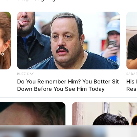
BUZZ DAY
RADA
Do You Remember Him? You Better Sit
His
Down Before You See Him Today
Res