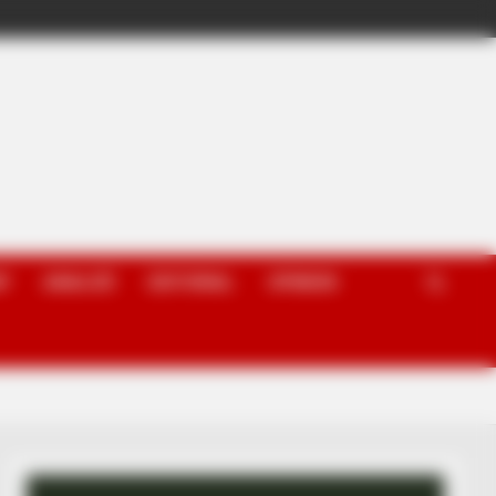
P
ANALIZË
EDITORIAL
OPINION