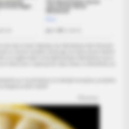
të një risku të lartë. Ndeshja mes Skënderbeut dhe Partizanit
merak se mund të ndodhte ndonjë gjë, por kisha shumë dëshirë
 dhe ne të gjithë duhet ta komplimentojmë Skënderbeun që po
 në mikrofonin e Supersportit, duke shtuar se Skënderbeu po
a Skënderbeu po na përfaqëson në ndeshjet europiane, pa dyshim
 Shqipëria është futbolli.”