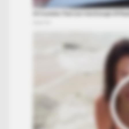
BRAINBERRIES
The Movie Couples Who Made Us
Believe In Love
HABERION
A Plane Took Off Wrong – See Wh