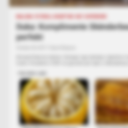
BALLINA
FUTBOLL SHQIPTAR
KAT. SUPERIORE
Duka: Komplimente Skënderbeut
perfekt
October 20, 2017
Sport Ekspres
Armand Duka ka mbetur i kënaqur nga ndeshja e djeshme mes 
fushë. Presidenti i FSHF-së gëzohet për lojën e Skënderbeut