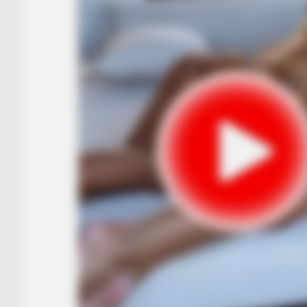
HABERION
Nicole Kidman Finally Admits Wha