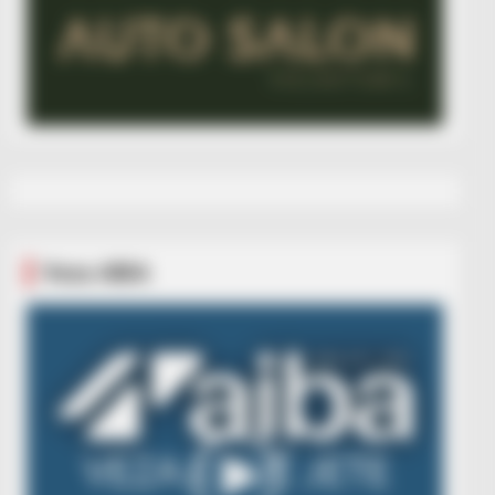
Veza AIBA
Video
Player