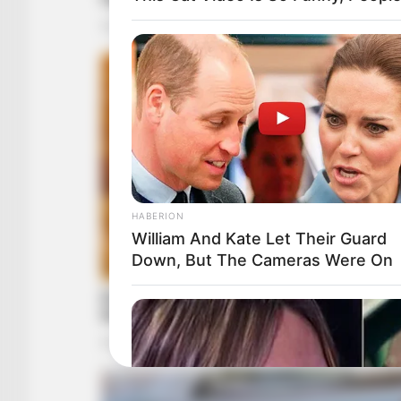
HABERION
William And Kate Let Their Guard
Down, But The Cameras Were On