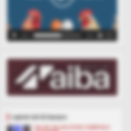
00:00
00:05
Lajmet më të lexuara
BALLINA
BALLINA STATIKE
KOMBËTARJA