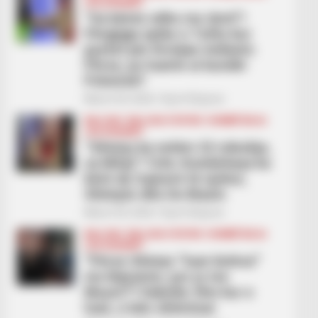
LEGJIONARËT
“Ua bënte edhe me dorë”!
Përgjigja epike e Tufës kur
pyetet për Kristjan Asllanin:
Përse, po luante ai kundër
Polonisë?
March 30, 2026
Sport Ekspres
BALLINA
BALLINA STATIKE
KOMBËTARJA
LEGJIONARËT
“Silvinjo ka vetëm 32 ndeshje,
sa Mitaj”! Tufa: Kombëtarja ka
bërë dy trajnerë të njohur,
Silvinjon dhe De Biazin
March 30, 2026
Sport Ekspres
BALLINA
BALLINA STATIKE
KOMBËTARJA
LEGJIONARËT
“Përse Silvinjo “luan bixhoz”
me Bajramin, por jo me
Muçin?”! Dabulla: Dhe kur e
luan, e bën shëmtuar