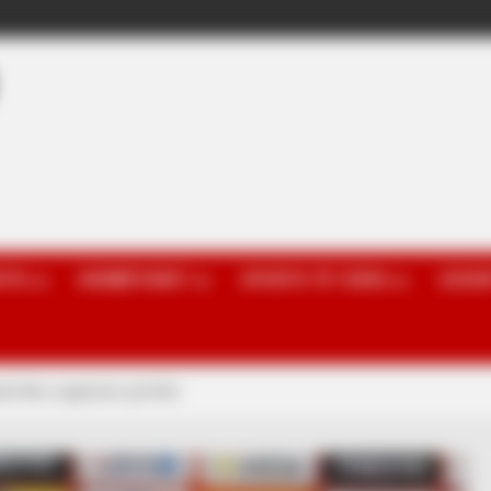
OTA
KOMBËTARET
SPORTE TË TJERA
GOSSI
ll dhe organizim perfekt