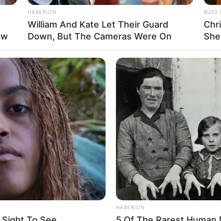
HABERION
BUZZ 
William And Kate Let Their Guard
Chr
ow
Down, But The Cameras Were On
She
HABERION
 Sight To See
5 Of The Rarest Human 