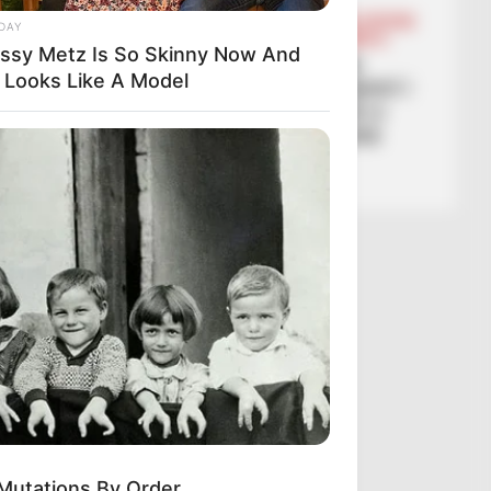
BALLINA
BALLINA STATIKE
BOTA STATIKE
DAY
FUTBOLL BOTA
LEGJIONARËT
SERIE A
issy Metz Is So Skinny Now And
“Gjimshiti është një nga
 Looks Like A Model
‘senatorët’ e ekipit”, trajneri i
Atalantës tregon peshën e
mbrojtësit shqiptar: Është
thelbësor për ne
March 8, 2026
Sport Ekspres
Mutations By Order