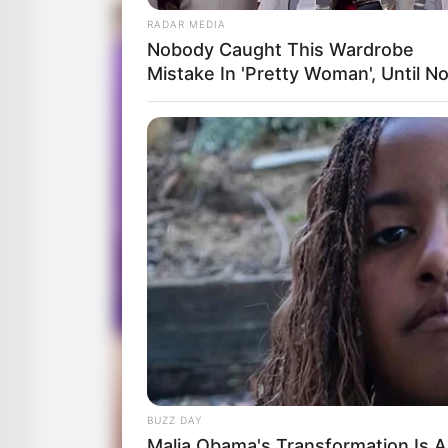
RADAR MEDIA
Nobody Caught This Wardrobe
Mistake In 'Pretty Woman', Until N
BUZZ DAY
Malia Obama's Transformation Is A