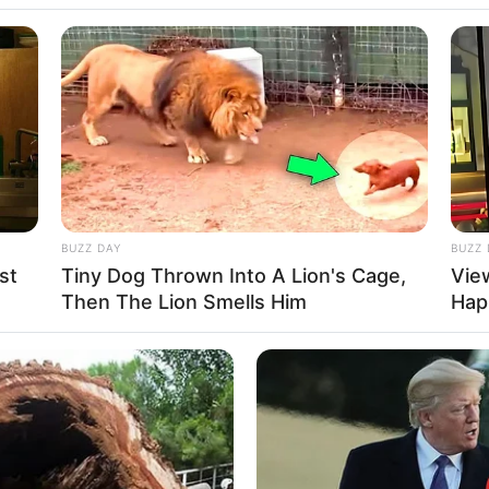
më shumë, e mundim Tiranën
eriore dhe vetëm 4 pikë e ndajnë në renditje nga Luftëtari i
 lajmi i mirë për trajnerin Bledar Devolli dhe futbollistët është
je luhet të dielën prej orës 14:00.
BUZZ DAY
BUZZ 
st
Tiny Dog Thrown Into A Lion's Cage,
Vie
Then The Lion Smells Him
Hap