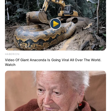
Në fund një koment për Mauro Ikardin dhe Matijs De Ligt.
Të parin e ka kapiten tek Interi dhe e vlerëson shumë,
ndërsa me të dytin luan te kombëtarja e Holandës.
Mbrojtësi i Ajaksit është vetëm 19-vjeç, kërkohet nga
gjysma e Europës dhe De Vrij tregon se çfarë e befason
më shumë nga talenti i mbrojtjes tulipane.
HABERION
Video Of Giant Anaconda Is Going Viral All Over The World.
Watch
VENDIMI
– “Mbaj mend telefonatën e Spaletit, jo shumë