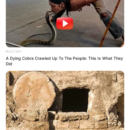
BUZZ DAY
A Dying Cobra Crawled Up To The People: This Is What They
Did