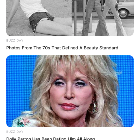
BUZZ DAY
Photos From The 70s That Defined A Beauty Standard
BUZZ DAY
Dolly Parton Has Been Dating Him All Along