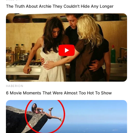
The Truth About Archie They Couldn't Hide Any Longer
HABERION
6 Movie Moments That Were Almost Too Hot To Show