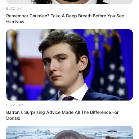
me Lacion përfundoi në fund të sezonit të kaluar.
BUZZ DAY
Remember Chumlee? Take A Deep Breath Before You See
Him Now
BUZZ DAY
Barron's Surprising Advice Made All The Difference For
Donald