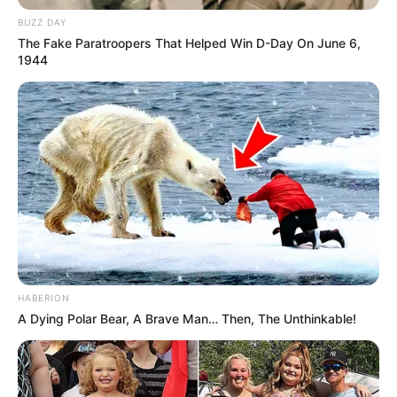
BUZZ DAY
The Fake Paratroopers That Helped Win D-Day On June 6,
1944
HABERION
A Dying Polar Bear, A Brave Man… Then, The Unthinkable!