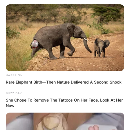
Skip
Friday, August 7, 2026
to
content
Gazeta Sport Ekspres, gjithçka online
HABERION
Home
Futboll Bota
Rare Elephant Birth—Then Nature Delivered A Second Shock
De Vrij: Ikardi, i pamarkueshëm! De Ligt? Fenomen, ja pse më
befason!
BUZZ DAY
She Chose To Remove The Tattoos On Her Face. Look At Her
Now