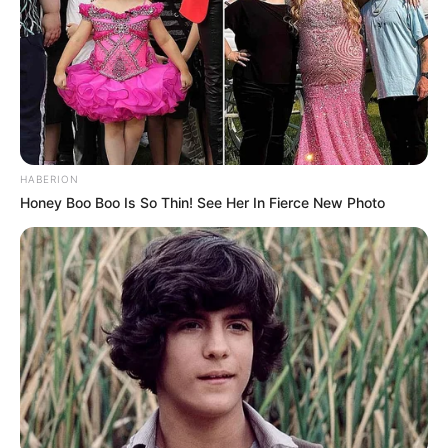
HABERION
Honey Boo Boo Is So Thin! See Her In Fierce New Photo