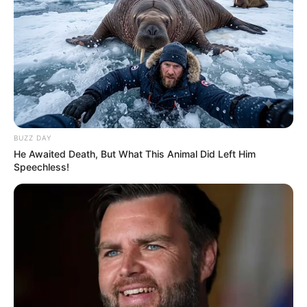
BUZZ DAY
He Awaited Death, But What This Animal Did Left Him
Speechless!