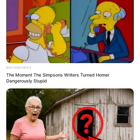
Matijs De Ligt
IKARDI-DE LIGT
– “Brenda zonës është vrasës dhe është
e vështirë ta markosh. Mauro po stërvitet mirë, është i
përqendruar dhe nuk shoh ndonjë ndryshim tek ai këtë
periudhë.
De Ligt
? Ai është një futbollist mbresëlënës për
moshën që ka. Është shumë i fortë, natyra i ka dhuruar një
BRAINBERRIES
fizik të frikshëm, por ajo që më befason më shumë është
The Moment The Simpsons Writers Turned Homer
mentaliteti i tij. Kërkon gjithmonë që të përmirësohet dhe
Dangerously Stupid
dëshiron që të punojë për t’u rritur. I kam thënë që nëse ka
nevojë për këshilla duhet të më telefonojë. Gjendem shumë
mirë me Matijs dhe jashtë fushave.”