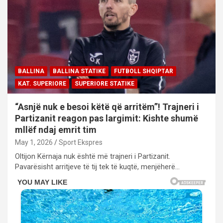
BALLINA
BALLINA STATIKE
FUTBOLL SHQIPTAR
KAT. SUPERIORE
SUPERIORE STATIKE
“Asnjë nuk e besoi këtë që arritëm”! Trajneri i
Partizanit reagon pas largimit: Kishte shumë
mllëf ndaj emrit tim
May 1, 2026
Sport Ekspres
Oltijon Kërnaja nuk është më trajneri i Partizanit.
Pavarësisht arritjeve të tij tek të kuqtë, menjëherë…