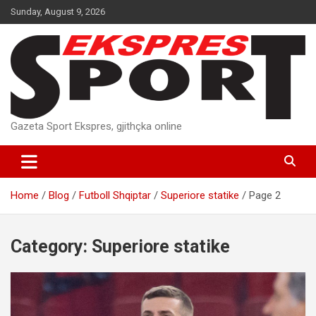
Skip
Sunday, August 9, 2026
to
content
Gazeta Sport Ekspres, gjithçka online
Home
Blog
Futboll Shqiptar
Superiore statike
Page 2
Category:
Superiore statike