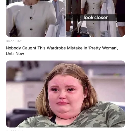
BUZZ DAY
Nobody Caught This Wardrobe Mistake In 'Pretty Woman',
Until Now