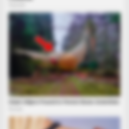
HABERION
They Found A Dark Secret In Alaska—Cops Responded!
BUZZDAY
Embarrassing Prince William Moment Caught On Camera