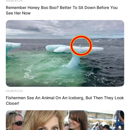
HABERION
Remember Honey Boo Boo? Better To Sit Down Before You
See Her Now
HABERION
Fishermen See An Animal On An Iceberg, But Then They Look
Closer!