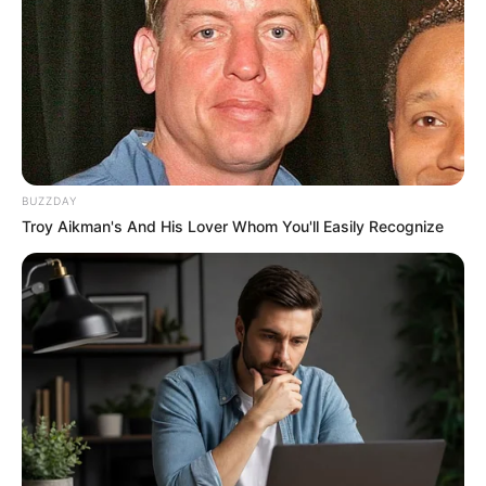
BUZZDAY
Troy Aikman's And His Lover Whom You'll Easily Recognize