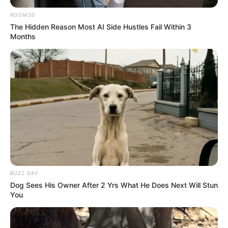
ROOM30
The Hidden Reason Most AI Side Hustles Fail Within 3
Months
BUZZ DAY
Dog Sees His Owner After 2 Yrs What He Does Next Will Stun
You