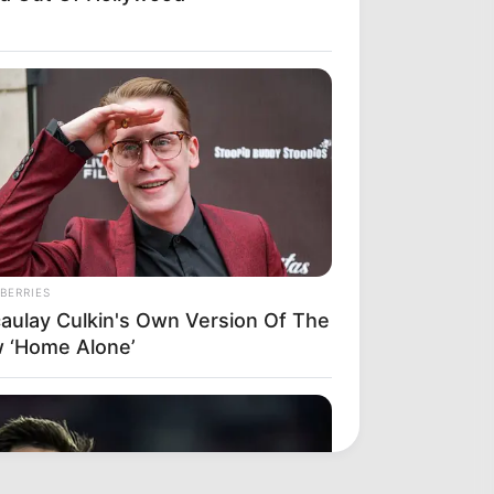
BERRIES
aulay Culkin's Own Version Of The
 ‘Home Alone’