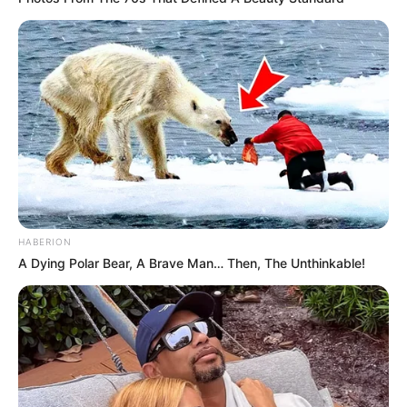
HABERION
A Dying Polar Bear, A Brave Man… Then, The Unthinkable!