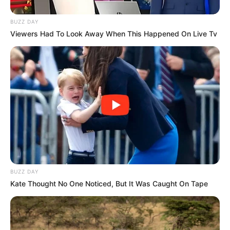
BUZZ DAY
Viewers Had To Look Away When This Happened On Live Tv
BUZZ DAY
Kate Thought No One Noticed, But It Was Caught On Tape