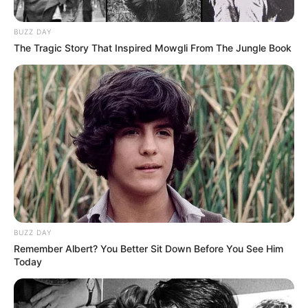
Partizanit realizoi pesë minuta nga përfundimi i takimit
golin e fundit të skuadrës së tij.
BUZZ DAY
The Tragic Story That Inspired Mowgli From The Jungle Book
BUZZ DAY
Remember Albert? You Better Sit Down Before You See Him
Today