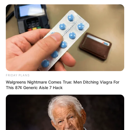
Skip
Friday, August 7, 2026
to
content
Gazeta Sport Ekspres, gjithçka online
FRIDAY PLANS
Home
Kombëtarja
Walgreens Nightmare Comes True: Men Ditching Viagra For
VIDEO | Shtatë muaj për një gol, Çani: Kam qenë gjithnjë një
This 87¢ Generic Aisle 7 Hack
luftëtar!