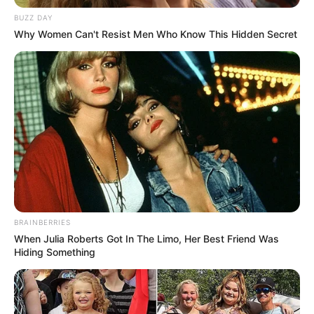
BUZZ DAY
Why Women Can't Resist Men Who Know This Hidden Secret
BRAINBERRIES
When Julia Roberts Got In The Limo, Her Best Friend Was
Hiding Something