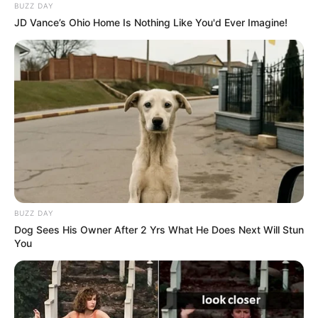
BUZZ DAY
JD Vance’s Ohio Home Is Nothing Like You'd Ever Imagine!
BUZZ DAY
Dog Sees His Owner After 2 Yrs What He Does Next Will Stun
You