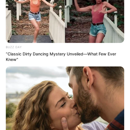
BUZZ DAY
“Classic Dirty Dancing Mystery Unveiled—What Few Ever
Knew"