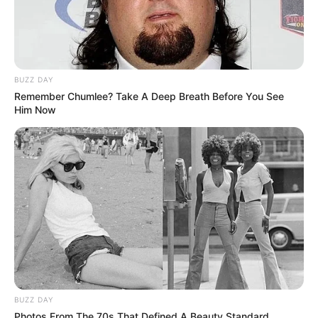
BUZZ DAY
Remember Chumlee? Take A Deep Breath Before You See
Him Now
BUZZ DAY
Photos From The 70s That Defined A Beauty Standard