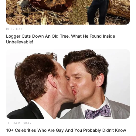
BUZZ DAY
Logger Cuts Down An Old Tree. What He Found Inside
Unbelievable!
THEGAMESDAY
10+ Celebrities Who Are Gay And You Probably Didn't Know