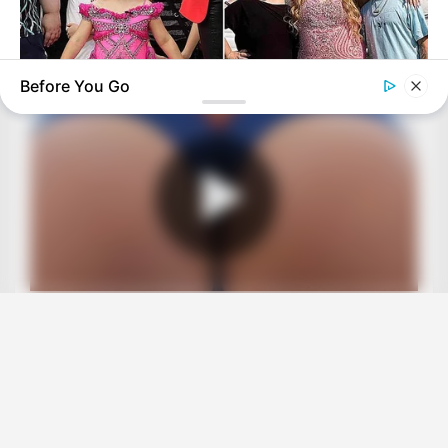
Before You Go
HABERION
Honey Boo Boo Is So Thin! See Her In Fierce New Photo