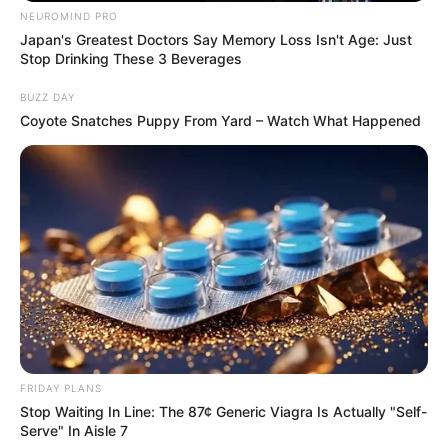
NEUROMIND PRO
Japan's Greatest Doctors Say Memory Loss Isn't Age: Just
Stop Drinking These 3 Beverages
BUZZ DAY
Coyote Snatches Puppy From Yard – Watch What Happened
FRIDAY PLANS
Stop Waiting In Line: The 87¢ Generic Viagra Is Actually "Self-
Serve" In Aisle 7