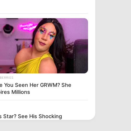
BERRIES
e You Seen Her GRWM? She
ires Millions
 Star? See His Shocking