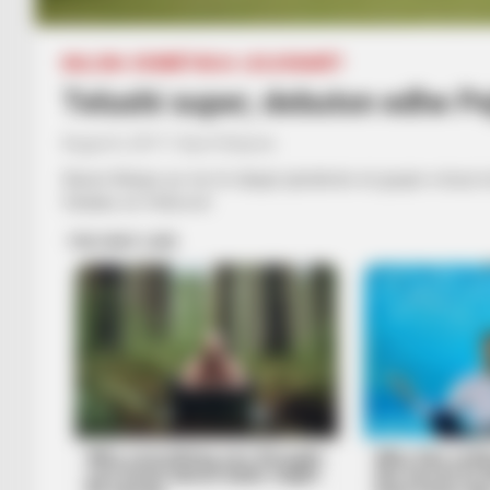
BALLINA
KOMBËTARJA
LEGJIONARËT
Telushi super, debuton edhe Pe
August 6, 2017
Sport Ekspres
Slaven Belupo po nis të shijojë qëndrimin në grupin e kreut
Cibalias së Vinkovcit.