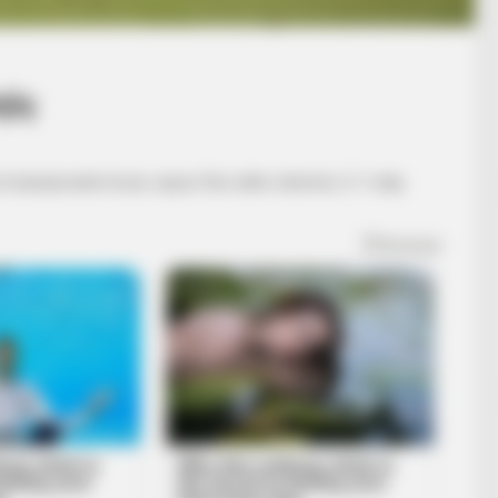
jiç
 në kampionatin kroat, sepse fitoi edhe mbrëmë, 2-1 ndaj