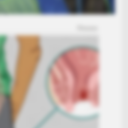
o Be True
BRAINBERRIES
t
Sensational Seductress: Demi Moore's
Most Scandalous Performances