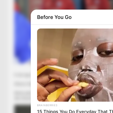
Before You Go
E nisi nga stoli Pero Pejiç, por duke parë se goli nuk po dukej
Shënoi Cibalia e para, por dominimi i Slavenit ishte i madh d
Nëntë pikë në 4 ndeshje, gjithçka perfekte për Slavenin, por t
dhe Dinamos në Zagreb.
BRAINBERRIES
15 Things You Do Everyday That Th