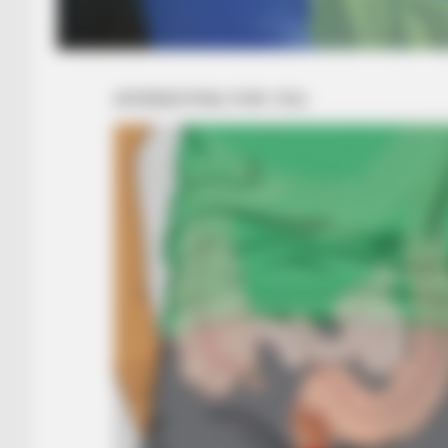
BRAINBERRIES
8 Conspiracies That Turned Out T
BRAINBERRIES
Take A Look At Demi Moore's Mos
Iconic And Provocative Roles