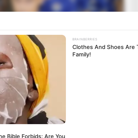
BRAINBERRIES
Clothes And Shoes Are T
Family!
, ish-ylli i Superiores u fut pas pushimit.
he prodhoi dy gola, në minutat 70 e 78, i dyti autogol.
ani vjen malorja: dy transferta rresht, ndaj Hajdukut në Split
e Bible Forbids: Are You