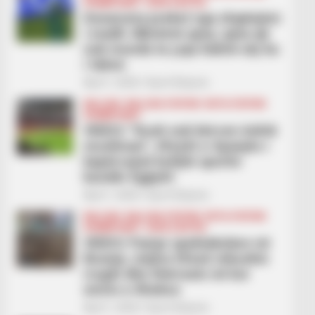
KOMBËTARET
KUPA E BOTËS
Donaruma preket nga zhgënjimi
i madh: Mbrëmë qava, qava që
nuk munda ta çoja Italinë aty ku
i takon
April 1, 2026
Sport Ekspres
BALLINA
BALLINA STATIKE
BOTA STATIKE
KOMBËTARET
VIDEO/ “Kush nuk kërcen është
musliman”, tifozët e Spanjës i
kapërcejnë kufijtë sportiv
kundër Egjiptit
April 1, 2026
Sport Ekspres
BALLINA
BALLINA STATIKE
BOTA STATIKE
KOMBËTARET
KUPA E BOTËS
VIDEO/ Pamje spektakolare në
Bosnje, mijëra tifozë mbushin
rrugët dhe thërrasin në kor
emrin e Xhekos
April 1, 2026
Sport Ekspres