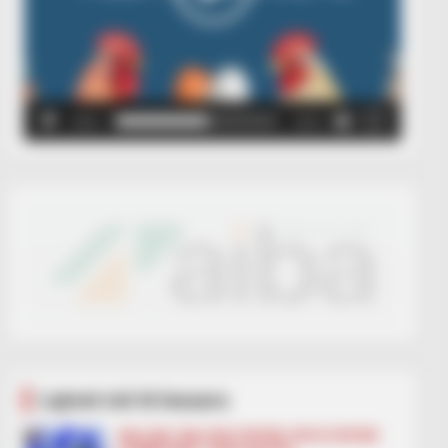
00:00
00:05
Lajmet më të lexuara
BALLINA
BALLINA STATIKE
BOTA STATIKE