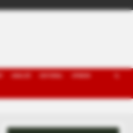
P
ANALIZË
EDITORIAL
OPINION