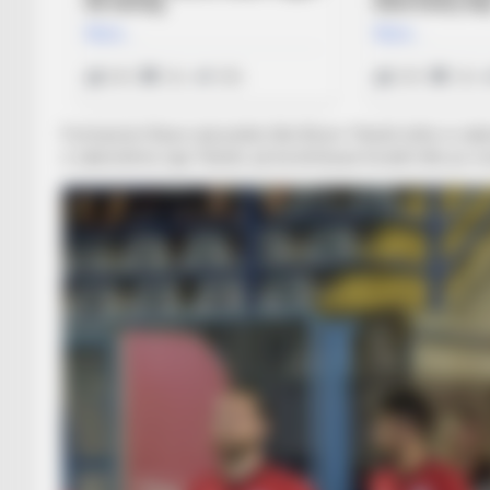
Formacioni fitues nuk preket dhe Bruno Telushi ishte si zak
e zakonshme nga Telushi, që ka befasuar kroatët dhe po re