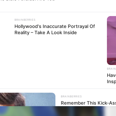
BRAINBERRIES
Hollywood's Inaccurate Portrayal Of
Reality – Take A Look Inside
BRAIN
Hav
Insp
BRAINBERRIES
Remember This Kick-Ass
Transformation