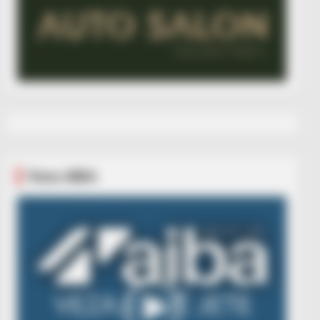
Veza AIBA
Video
Player