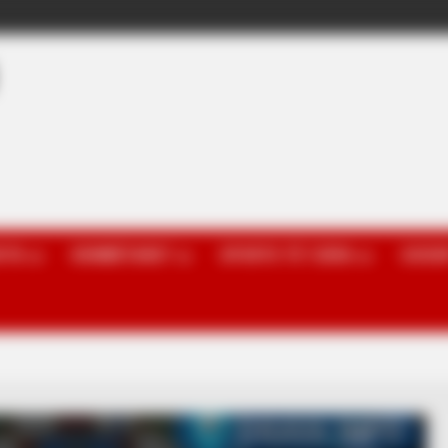
OTA
KOMBËTARET
SPORTE TË TJERA
GOSSI