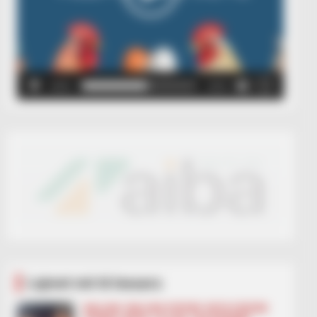
00:00
00:05
Lajmet më të lexuara
BALLINA
BALLINA STATIKE
BOTA STATIKE