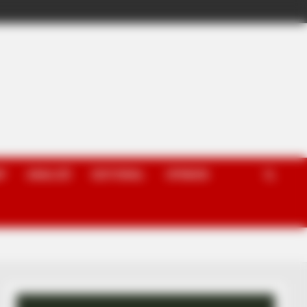
P
ANALIZË
EDITORIAL
OPINION