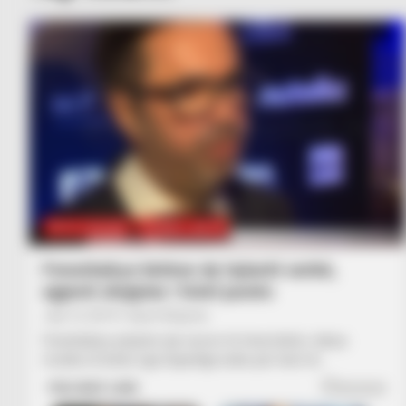
BOTA STATIKE
FUTBOLL BOTA
Fenerbahçe kërkon dy lojtarët serbë,
agjenti shqiptar i futet punës
July 12, 2019
Sport Ekspres
Fenerbahçe përjetoi një sezon të tmerrshëm, teksa
rrezikoi të binte nga Superliga turke për herë të…