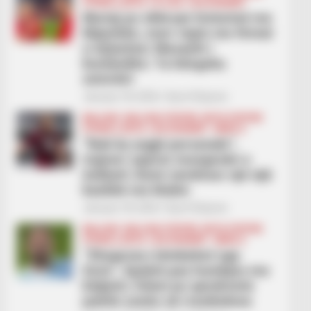
FUTBOLL BOTA
LA LIGA
LEGJIONARËT
Muriqi po shkruan historinë me
Majorkën, merr topin me firmat
e lojtarëve/ Mesazhi i
Kumbullës: Ta hëngsha
zemrën!
January 18, 2026
Sport Ekspres
BALLINA
BALLINA STATIKE
BOTA STATIKE
FUTBOLL BOTA
LEGJIONARËT
SERIE A
“Nuk ka asgjë personale”,
trajneri sqaron mungesën e
Asllanit: Kemi vendosur një vijë
bashkë me klubin
January 18, 2026
Sport Ekspres
BALLINA
BALLINA STATIKE
BOTA STATIKE
FUTBOLL BOTA
LEGJIONARËT
SERIE A
“Zhegrova rrëmbehet nga
furia”, Spaleti pas humbjes me
Kaljarin: Edoni po qendronte
jashtë zonës së rrezikshme