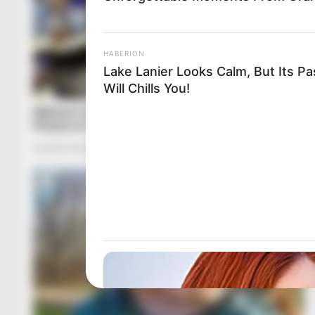
HABERION
Lake Lanier Looks Calm, But Its Pa
Will Chills You!