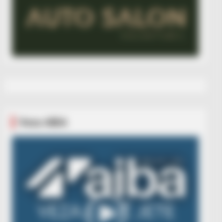
Veza AIBA
Video
Player