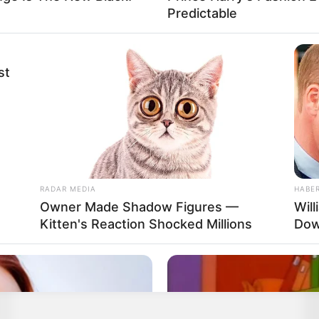
Predictable
st
RADAR MEDIA
HABE
Owner Made Shadow Figures —
Wil
Kitten's Reaction Shocked Millions
Dow