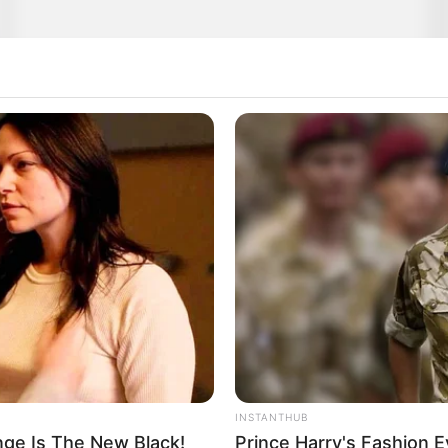
INSTANTHUB
ge Is The New Black!
Prince Harry's Fashion 