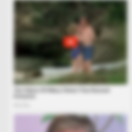
BRAINBERRIES
If You Grew Up In The 2000s, You'l
Remember These