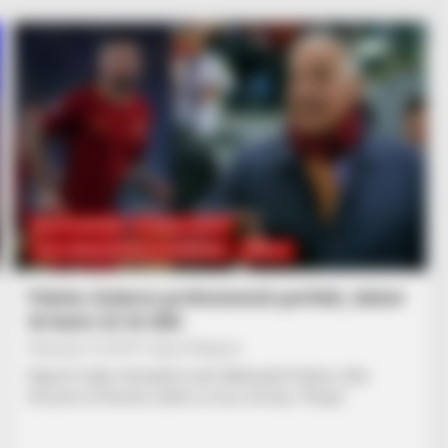
BOTA STATIKE
FUTBOLL BOTA
ITALI/SPANJË/ANGLI/GJERMANI
SERIE A
Palota: Kolarov profesionisti perfekt, duhet
të kemi 22 të tillë
February 14, 2019
Sport Ekspres
Raporti midis mbrojtësit serb Aleksandr Kolarov dhe
tifozëve të Romës është si mos më keq. “Krisja”…