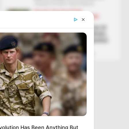
January 18, 2026
Sport Ekspres
BALLINA
BALLINA STATIKE
FUTBOLL SHQIPTAR
KAT. SUPERIORE
SUPERIORE STATIKE
Java e 20 e Superiores do të
luhet të dielën dhe të hënën,
spikat përballja mes Egnatias
dhe Elbasanit
January 17, 2026
Sport Ekspres
Evolution Has Been Anything But