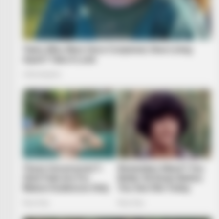
HABERION
15 Celebrities Who Are In Jail Righ
Surprised!