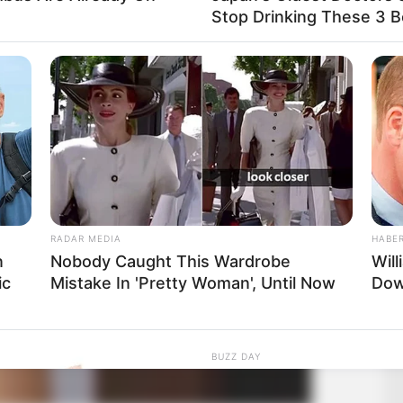
Stop Drinking These 3 
RADAR MEDIA
HABE
n
Nobody Caught This Wardrobe
Wil
ic
Mistake In 'Pretty Woman', Until Now
Dow
BUZZ DAY
He Cut Open A Saguaro
Stopped