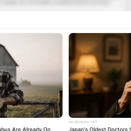
to ndeshje. Kur më kontaktoi, menjëherë pranova që të jem
 Kur luajnë njëra me tjetrën është një atmosferë që nuk
ndër Sëlltikut. Shpresoj që ta mbajmë ritmin dhe që ndeshjen
mosferike, ndërsa për të ardhmen nuk është se ka shumë të
atër vite. Ai pranon krizën te kombëtarja, por thekson se
 që jemi bashkë. Ajo është Shqipëria e vërtetë. Kur jemi
 Me trajnerin Panuçi kemi raporte shumë të mira, të gjithë
lojtarët nuk kemi qenë në ditën tonë më të mirë. Besoj që tani
e marsit. Sa herë luaj me Kombëtaren është një ndjenjë
në për fitore, por edhe me Shqipërinë shpresoj që të sjellim
ë”, është shprehur Grezda.
NEUROMIND PRO
bus Are Already On
Japan's Oldest Doctors 