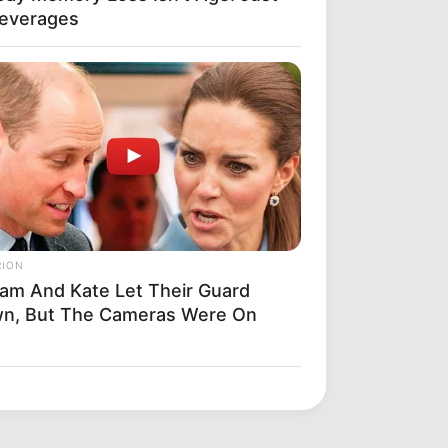
Beverages
RION
liam And Kate Let Their Guard
n, But The Cameras Were On
's Lump—The Shocking Reason He