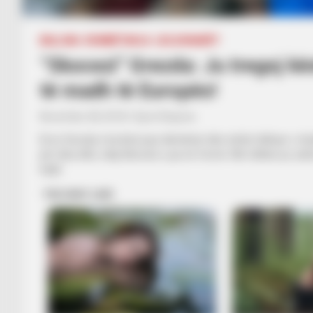
BALLINA
KOMBËTARJA
LEGJIONARËT
“Skocezi” Grezda: Ju tregoj kë
të madh të Europës!
November 28, 2018
Sport Ekspres
Eros Grezda e ka lënë pas dëmtimin dhe është rikthyer i rë
për disa ditë, ndaj Skocisë u pa në formë. Me Uellsin po as
luajti.