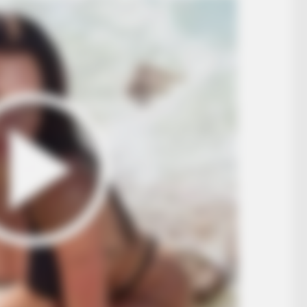
HABERION
NEUR
 Sit
Remember Honey Boo Boo? Better To
Bra
Sit Down Before You See Her Now
Thi