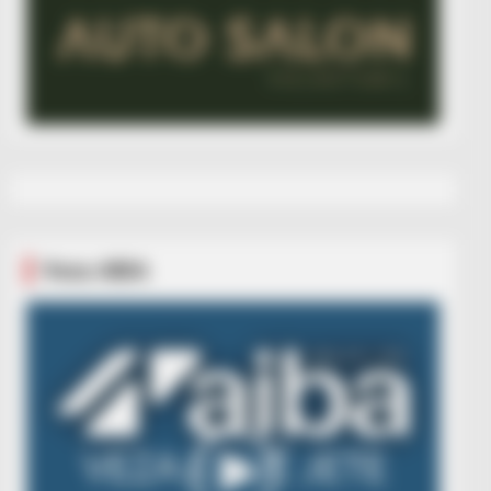
Veza AIBA
Video
Player