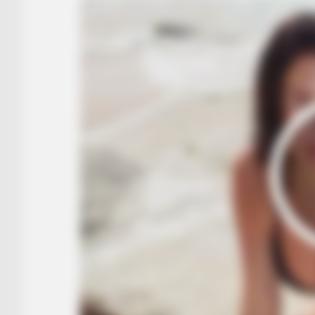
BUZZ DAY
Do You Remember Him? You Better
Down Before You See Him Today