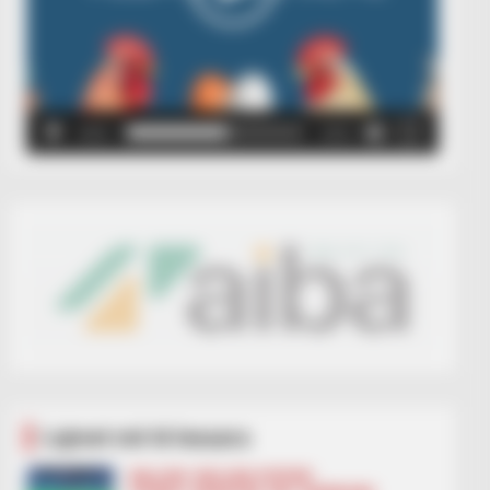
00:00
00:05
Lajmet më të lexuara
BALLINA
BALLINA STATIKE