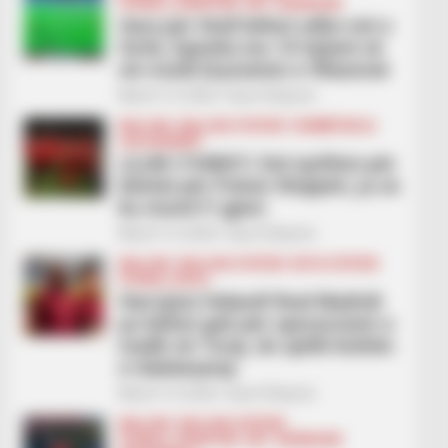
FUTBOLL SHQIPTAR
KAT. SUPERIORE
Gara për titull bëhet edhe më e
fortë, Egnatia me 10 lojtarë vë
në rrezik kryesimin e Vllaznisë
March 13, 2026
Sport Ekspres
BALLINA
BALLINA STATIKE
KOMBËTARJA
LEGJIONARËT
LAJM I FUNDIT/ Del njoftimi për
biletat për Poloni-Shqipëri, ja se
ku mund t’i gjeni
March 13, 2026
Sport Ekspres
BALLINA
BALLINA STATIKE
BOTA STATIKE
FUTBOLL BOTA
Harrojeni Haland! Real Madridi
po bëhet gati për operacionin e
madh në Turqi, do sjellë bishën
e Galatasaray
March 13, 2026
Sport Ekspres
BALLINA
BALLINA STATIKE
FUTBOLL SHQIPTAR
KAT. SUPERIORE