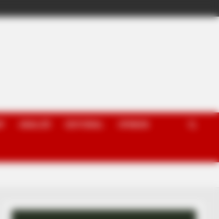
P
ANALIZË
EDITORIAL
OPINION