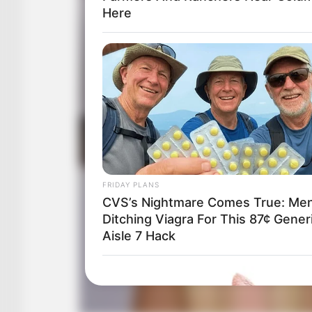
Here
FRIDAY PLANS
CVS’s Nightmare Comes True: Me
Ditching Viagra For This 87¢ Gener
Aisle 7 Hack