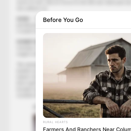
sezon të mirë. Isha në formë të mirë dhe ata i kanë parë a
nën urdhrat e tij.
Before You Go
DERBI
– ““Rejnxhër-Sëlltik është derbi më i madh në Europë.
përshkruhet dot. Do luajmë në datën 30 dhjetor në shtëpi ku
e fundit të fitojmë dhe ta kalojmë rivalin.
KOMBËTARJA
– Në Skoci e pak të vështirë me kushtet at
mendojë. Kontrata e tij me Rejnxhërs ëshët e vlefshme për k
reagimi erdhi me Uellsin.
“Në ndeshjen e fundit mblodhëm të gjitha forcat dhe treguam
bashkë rezultatet do vijnë. Ishim mjaft krenar mbas ndeshje.
lojtarët. Ai ka besimin tonë. Faji nuk është vetëm i atij. Në 
kemi mjaft kohë. Shpresoj që të gjithë jemi gati për sfidat 
komplet ndryshe nga ajo me klubin. Me klubin luajmë gjithmo
rezultate dhe lojërat e mira, ashtu siç na njohin tifozët tan
RURAL HEARTS
Farmers And Ranchers Near Colum