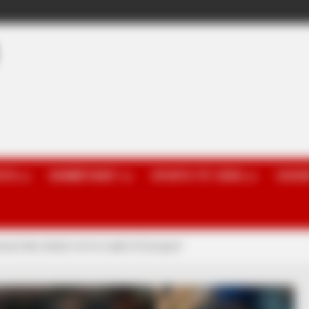
OTA
KOMBËTARET
SPORTE TË TJERA
GOSSI
herard dhe derbin më të madh të Europës!