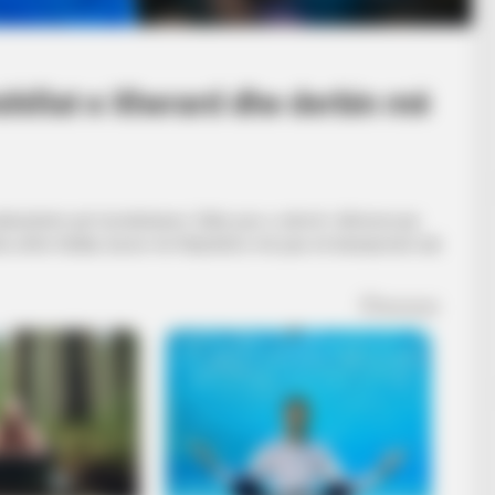
shillat e Xherard dhe derbin më
ndësishëm për kombëtaren. Edhe pse u stërvit i diferencuar
htu ishte titullar, kurse me Rejnxhërs më pas në kampionat nuk