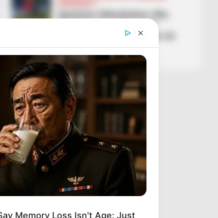
KATEGORIA 1
Apolonia-Skënderbeu dhe
Korabi-Laçi, njihuni me
ndeshjet e rëndësishme në
Kategorinë e Parë
March 13, 2026
Sport Ekspres
Say Memory Loss Isn't Age: Just