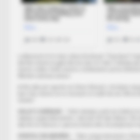
Lodhja ka bë të të veten, teksa Grezda për “Tring Sport” t
dëmtimi shumë të gjatë dhe kur luan në 9 ditë 3 ndeshje ja
shumë i lodhur. Është shumë e rëndësishme që kur kthehesh
fillimisht sulmuesi anësor.
Ai flet edhe për raportin me Stiven Xherard, i cili drejton
kam folur shumë me të. Ka besim të madh tek unë. Më ka t
shohim”.
GOLAT E SHËNUAR
– “Ishte ndeshja e parë që zhvillova 
ndjenjë e papërshkrueshme. Janë plot 50 mijë shikues. Në mi
atje lart në televizor, u gëzova shumë dhe më përgëzuan të g
OFERTA E REJNXHËRS
– “Nuk e prisja interesimin e Xhera