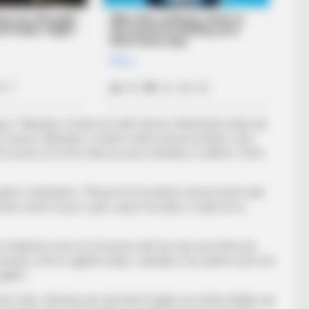
regon: “Ndeshja e fundit më lodhi shumë. Kthehesha mbas një
në shumë. Ndeshjen e fundit e kisha shumë problem, isha
 të jesh në formë. Mezi po pres ndeshjen e radhës”, thotë
 skuadrën e Rejnxhërs. “Xherard më ka dhënë shumë besim dhe
hënë vetëm të jem i qetë, sepse Grezdën e madh do ta
në stadiumin tonë në formacion dhe kur luan aty është një
nutën e 85-të zgjidhet lojtari i ndeshjes. Kur pashë emrin tim
jithë”.
rd. Isha i dëmtuar për një kohë të gjatë, por kisha mbyllur një