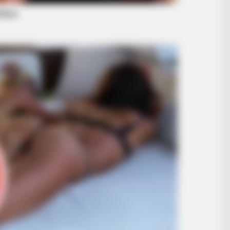
BRAINBERRIES
BRAIN
ke
Disney Princesses: Which Live-Action
A M
Version Do You Prefer?
Soo
BRAINBERRIES