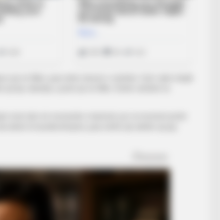
oi që në fillim, pasi ishte shumë e vështirë. Goli i dytë mbylli
 që kjo ndeshje u prish që në fillim. Është vështirë ta
ojën tonë deri në momentin e kartonit, por ai moment prishi
nuk duhet të kundërshtojmë, pasi është një arbitër që jep