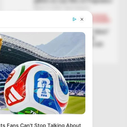
gabon as Laçi dhe as Pogradeci
March 14, 2026
Sport Ekspres
BALLINA
BALLINA STATIKE
BOTA STATIKE
FUTBOLL BOTA
KOMBËTARJA
LEGJIONARËT
PREMIER LEAGUE
VIDEO/ Njeriu që të jep “viben”
e dikurshme të Armando
Brojës, Armend Muslika nuk
ndalet te Totenham
March 14, 2026
Sport Ekspres
s Fans Can't Stop Talking About