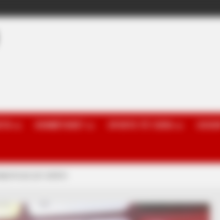
OTA
KOMBËTARET
SPORTE TË TJERA
GOSSI
lajmëruan për arbitrin