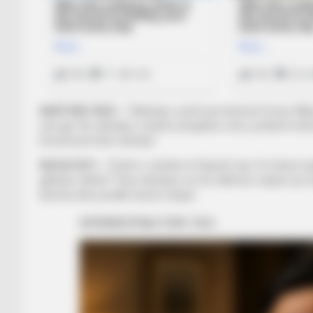
KARTONI I KUQ –
“Ndeshja u prish pas kartonit të kuq. Mbar
çdo gjë. Ne ndeshjen e kishim përgatitur mirë, problemi është
komentosh këtë ndeshje”.
REZULTATI –
“Është e vështirë të flasësh tani. Po bënim l
gjithçka. Arbitri? Para ndeshjes na foli ndihmës-trajneri që 
kartona dhe penallti shumë shpejt.