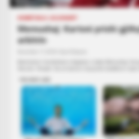
KOMBËTARJA
LEGJIONARËT
Memushaj: Kartoni prishi gjith
arbitrin
November 17, 2018
Sport Ekspres
Mesfushori i kombëtares shqiptare, Ledian Memushaj, foli p
Skocisë. Vlonjati tha se kartoni i kuq prishi ekuilibrat e lojë