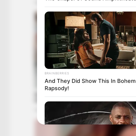
BRAINBERRIES
And They Did Show This In Bohem
Rapsody!