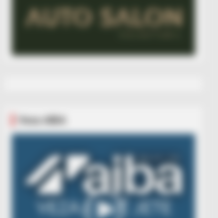
Veza AIBA
Video
Player