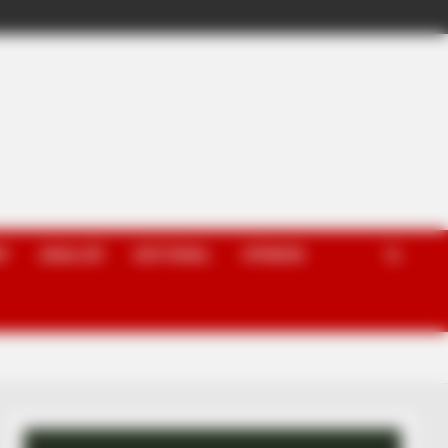
P
ANALIZË
EDITORIAL
OPINION