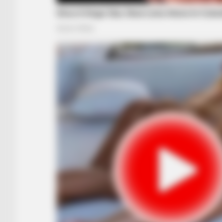
BRAINBERRIES
These Wedding Dance Moves Bro
The Internet
BRAINBERRIES