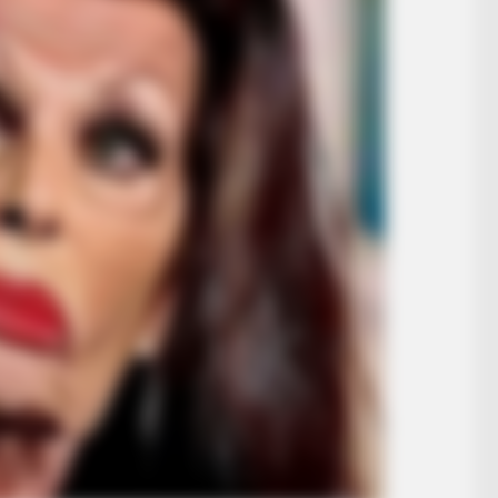
BRAINBERRIES
? Here's What We Know
Hollywood's Inaccurate P
Inside!