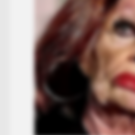
BRAINBERRIES
Who Will Be the Next James Bond
So Far