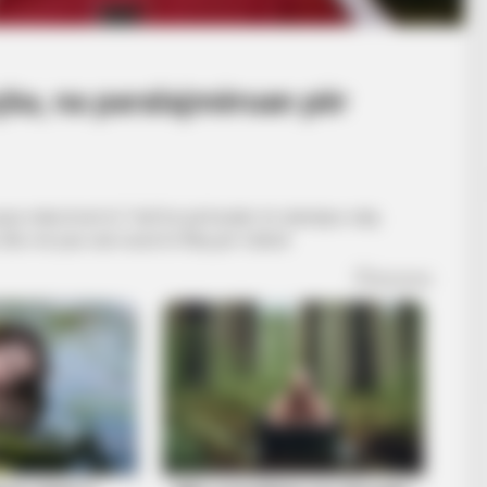
çka, na paralajmëruan për
ara mikrofonit të “rtsh”në përfundim të ndeshjes ndaj
s dhe më pas nuk mund të flitej për futboll.