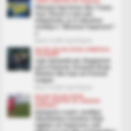
FUTBOLL SHQIPTAR
KAT. SUPERIORE
Elbasani kap kreun dhe Tirana
merr fitoren e vyer për
mbijetesën, ja si ndryshon
renditja e “Abissnet Superiore”-
s
March 14, 2026
Sport Ekspres
BALLINA
BALLINA STATIKE
KOMBËTARJA
LEGJIONARËT
Lajm fantastik për Shqipërinë
para Polonisë, Armando Broja
kthehet dhe luan në Premier
League
March 14, 2026
Sport Ekspres
BALLINA
BALLINA STATIKE
FUTBOLL SHQIPTAR
KAT. SUPERIORE
KATEGORIA 1
Kategoria e parë, renditja/
Skënderbeu marshon drejt
ngjitjes në Superiore, nuk