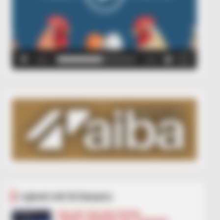
00:00
00:05
Lajmet më të lexuara
BALLINA
BALLINA STATIKE