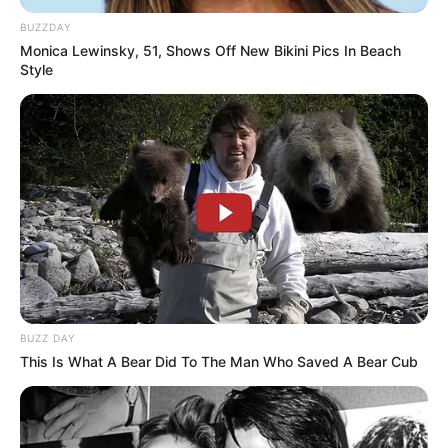
kohësh, e ndoshta ky rrëzim nuk ishte aq i papritur sa
BUZZDAY
mund të mendohet për peshën e rëndë që ka kjo fanellë.
Monica Lewinsky, 51, Shows Off New Bikini Pics In Beach
Style
BUZZ DAY
This Is What A Bear Did To The Man Who Saved A Bear Cub