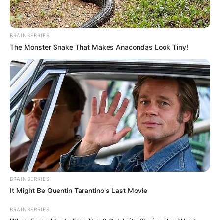
BRAINBERRIES
The Monster Snake That Makes Anacondas Look Tiny!
BRAINBERRIES
It Might Be Quentin Tarantino's Last Movie
BRAINBERRIES