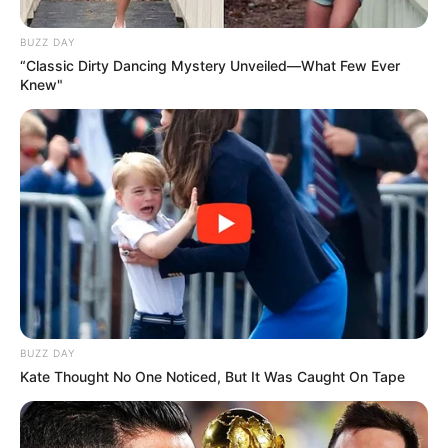
BUZZ DAY
“Classic Dirty Dancing Mystery Unveiled—What Few Ever
Knew"
BUZZ DAY
Kate Thought No One Noticed, But It Was Caught On Tape