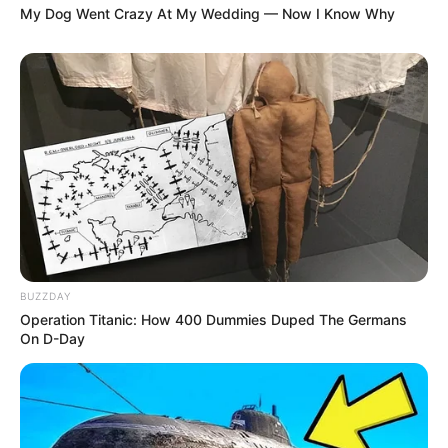
My Dog Went Crazy At My Wedding — Now I Know Why
BUZZDAY
Operation Titanic: How 400 Dummies Duped The Germans
On D-Day