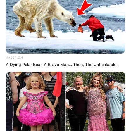
Vlora. Kjo e fundit tashme ka ne dore te ankoroje ne molin
e Superiores anijen e saj. Por me dellin dhe agresivitetin lab
sportiv, dhe jo me pingpongun qesharak te deritanishem
nga Bashkia e deri te biznesi.
HABERION
A Dying Polar Bear, A Brave Man… Then, The Unthinkable!