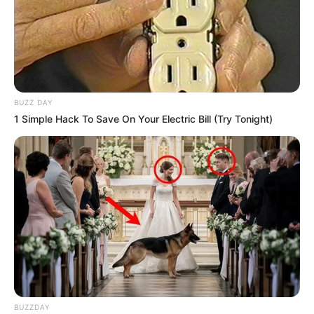
BUZZ DAY
1 Simple Hack To Save On Your Electric Bill (Try Tonight)
BUZZDAY