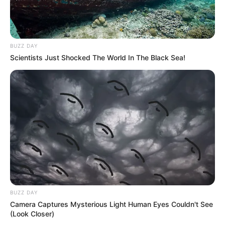
BUZZ DAY
Scientists Just Shocked The World In The Black Sea!
BUZZ DAY
Camera Captures Mysterious Light Human Eyes Couldn't See
(Look Closer)