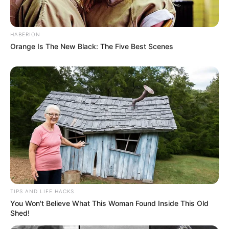
HABERION
Orange Is The New Black: The Five Best Scenes
TIPS AND LIFE HACKS
You Won't Believe What This Woman Found Inside This Old
Shed!