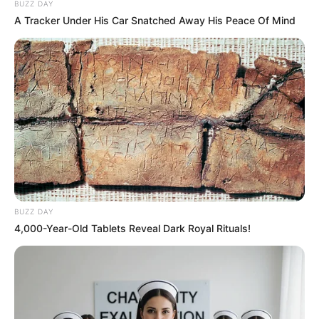
BUZZ DAY
A Tracker Under His Car Snatched Away His Peace Of Mind
BUZZ DAY
4,000-Year-Old Tablets Reveal Dark Royal Rituals!