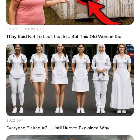
GOOD TO KNOW THIS
They Said Not To Look Inside... But This Old Woman Did!
BUZZ DAY
Everyone Picked #3... Until Nurses Explained Why