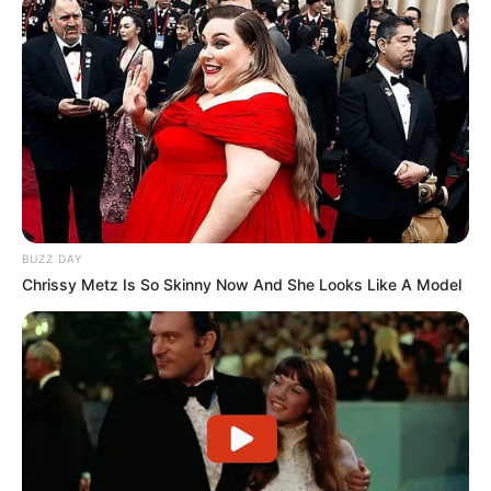
BUZZ DAY
Chrissy Metz Is So Skinny Now And She Looks Like A Model