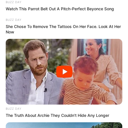
BUZZ DAY
Watch This Parrot Belt Out A Pitch-Perfect Beyonce Song
BUZZ DAY
She Chose To Remove The Tattoos On Her Face. Look At Her
Now
BUZZ DAY
The Truth About Archie They Couldn't Hide Any Longer