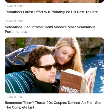
BRAINBERRIES
Tarantino’s Latest Effort Will Probably Be His Best To Date
BRAINBERRIES
Sensational Seductress: Demi Moore's Most Scandalous
Performances
Kjo është një qytezë e vogël nga ku Qeveria Kineze ka
ndërtuar 10 fusha në kompleksin gjigand për turneun
nacional kombëtar. Në këtë turne ka marrë pjesë edhe
Guangzhu U-19 që drejtohet nga Ergys Luga. Objektivi i
vendosur për të ishte qëndrimi në elitën e turneut, që ka një
format të ngjashëm me Ligën e Kombeve. Trajneri shqiptar
ia ka dalë më së miri për të realizuar detyrat e caktuara
pavarësisht shumë problematikave që ka hasur dhe që na i
shpjegon në prononcimin për “Sport Ekspres”:
Rëndësi ka që qëndruam në elitë për vetë mënyrën sesi
BRAINBERRIES
rrodhën ngjarjet. Klubi ndryshoi objektivin në fund pasi
Remember Them? These '90s Couples Defined An Era—See
lojtarët kryesor u grumbulluan në Kombëtare dhe portieri i
The Complete List