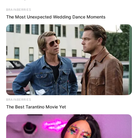
dytë na u dëmtua. Kemi përshtat mesfushorin si portier,
ndërsa këtë detyrë e kishte bërë në rininë e hershme. Jam i
BRAINBERRIES
kënaqur dhe i mërzitur sepse organika që kishim na lejonte
The Most Unexpected Wedding Dance Moments
të pretendonim për 4-shen më të mirë. Na u desh që të
ndërronim taktikat gjatë kohës që po udhëtonim me
autobuz.
E dinim shumë mirë që do hasnim probleme nga rivalët
pasi kur nuk ke një portier, mund ta pësosh lehtë golin nga
distanca. Ndonjëherë fati nuk është me më të mirin, por
me kaq shumë probleme, jam i kënaqur. Do vazhdoj edhe
sezonin tjetër këtu dhe objektivin e kemi të qartë që të
shpallemi kampion si e ka traditën edhe kjo shkollë futbolli”,
u shpreh Luga. /Sport Ekspres/
BRAINBERRIES
The Best Tarantino Movie Yet