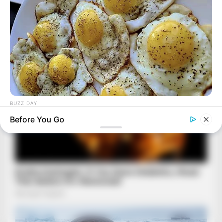
BUZZ DAY
When You Eat Eggs Every Day, This Is What Happens To
Before You Go
Your Body