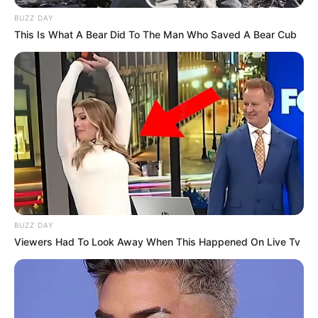
BUZZ DAY
This Is What A Bear Did To The Man Who Saved A Bear Cub
BUZZ DAY
Viewers Had To Look Away When This Happened On Live Tv