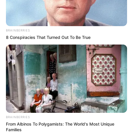
BRAINBERRIES
8 Conspiracies That Turned Out To Be True
BALLINA
BALLINA STATIKE
FUTBOLL SHQIPTAR
KAT. SUPERIORE
SUPERIORE STATIKE
Trajneri shqiptar arrin objektivin
në Kinë, flet Ergys Luga: Ndërrim
objektivash! Përshtatëm
mesfushorin si portier dhe
BRAINBERRIES
skemat në autobuz
From Albinos To Polygamists: The World's Most Unique
Families
June 2, 2021
Sport Ekspres