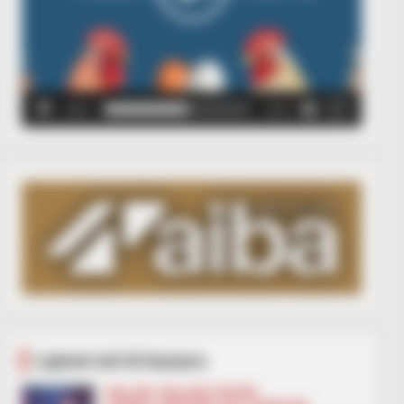
00:00
00:05
Lajmet më të lexuara
BALLINA
BALLINA STATIKE