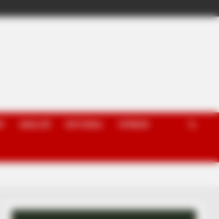
P
ANALIZË
EDITORIAL
OPINION