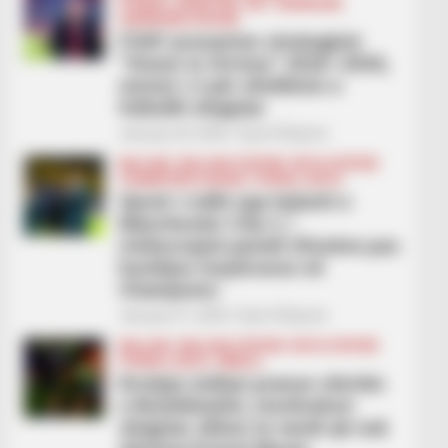
FUTBOLL SHQIPTAR
KAT. SUPERIORE
SUPERIORE STATIKE
FSHF prezanton strategjinë
“Vision to Victory” 2026–2030,
vizioni i ri për zhvillimin e
futbollit shqiptar
January 22, 2026
Sport Ekspres
BALLINA
BALLINA STATIKE
BOTA STATIKE
CHAMPIONS LEAGUE
FUTBOLL BOTA
Gjesti i rrallë nga lojtarët e
Manchester City-t, i
rimbursojnë paratë tifozëve pas
humbjes turpëruese në
Champions
January 21, 2026
Sport Ekspres
BALLINA
BALLINA STATIKE
BOTA STATIKE
FUTBOLL BOTA
SERIE A
Kristjan Asllani pranon ofertën
e Beshiktashit, mesfushori
shqiptar shkon te vendi që nuk