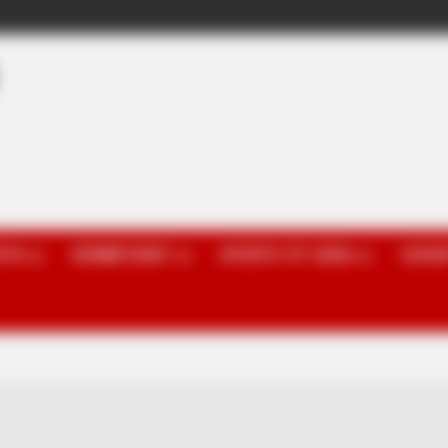
OTA
KOMBËTARET
SPORTE TË TJERA
GOSSI