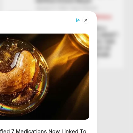
vlerësoi Ernest Muçin
January 21, 2026
Sport Ekspres
BALLINA
BALLINA STATIKE
KOMBËTARJA
LEGJIONARËT
“Ajo që kanë bërë lojtarët e
Kombëtares nuk është e lehtë”!
Silvinjo ngre entuziazmin: Gati
për objektivin, të shkojmë në
Poloni me forcën maksimale
January 21, 2026
Sport Ekspres
ified 7 Medications Now Linked To