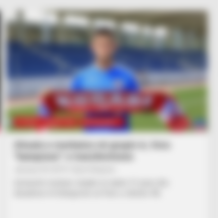
FUTBOLL SHQIPTAR
KATEGORIA 1
Situata e merkatos në grupin A, Vora
“kampione” e transferimeve
January 29, 2019
Sport Ekspres
Zyrtarisht merkato mbyllet në datën 31 janar dhe
skuadrave të Kategorisë së Parë u mbeten 48…