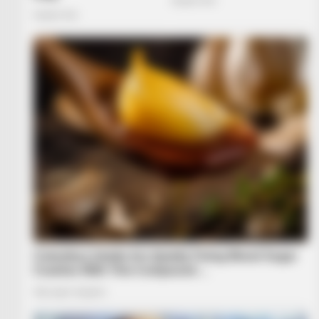
NAVY SEAL'S BUG IN GUIDE
Navy SEAL: How To Safely Stockpi
365 Days' Worth Of Water