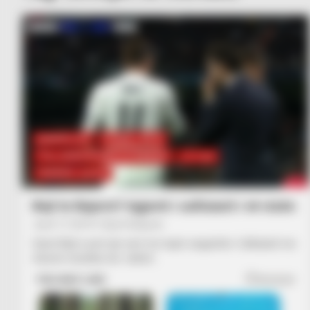
BUNDESLIGA
FUTBOLL BOTA
ITALI/SPANJË/ANGLI/GJERMANI
LA LIGA
PREMIER LEAGUE
Bejl te Bajerni? Agjenti i uellsianit i vë vizën
June 17, 2019
Sport Ekspres
Garet Bejl e pret një verë me tepër angazhim. Uellsianit me
shumë mundësi do i duhet…