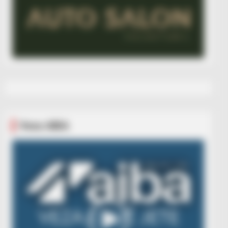
Veza AIBA
Video
Player