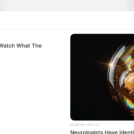
-Watch What The
MEMORY HEALTH
Neurologists Have Ident