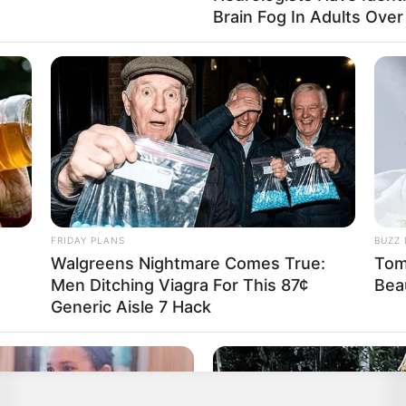
Brain Fog In Adults Over
FRIDAY PLANS
BUZZ 
Walgreens Nightmare Comes True:
Tom
Men Ditching Viagra For This 87¢
Bea
Generic Aisle 7 Hack