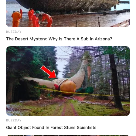
BUZZDAY
The Desert Mystery: Why Is There A Sub In Arizona?
BUZZDAY
Giant Object Found In Forest Stuns Scientists