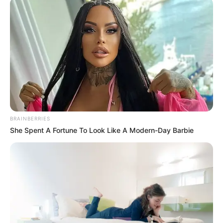
me 5 fitore në 6 ndeshje dhe me një gol vendimtar para dy
ditësh, në fitoren 1-0 kundër Sentral Argentinos.
BRAINBERRIES
She Spent A Fortune To Look Like A Modern-Day Barbie