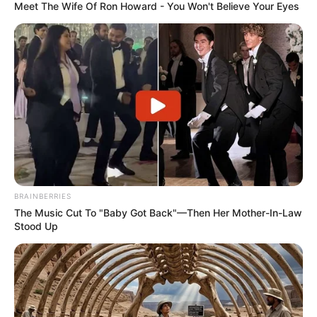
Meet The Wife Of Ron Howard - You Won't Believe Your Eyes
BRAINBERRIES
The Music Cut To "Baby Got Back"—Then Her Mother-In-Law
Stood Up