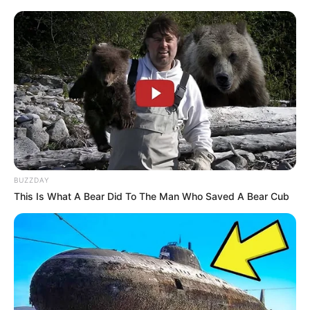
BUZZDAY
This Is What A Bear Did To The Man Who Saved A Bear Cub