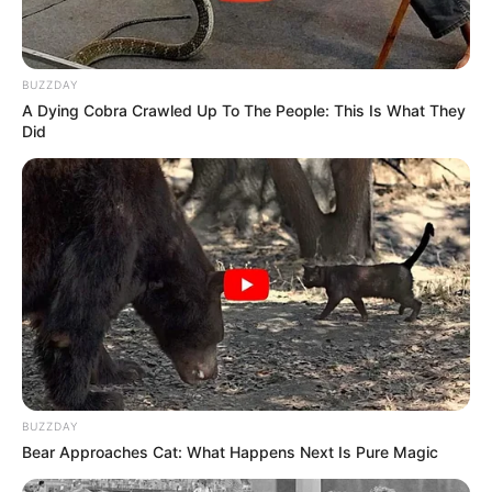
BUZZDAY
A Dying Cobra Crawled Up To The People: This Is What They
Did
BUZZDAY
Bear Approaches Cat: What Happens Next Is Pure Magic