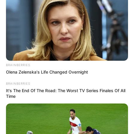
BRAINBERRIES
Olena Zelenska's Life Changed Overnight
BRAINBERRIES
It's The End Of The Road: The Worst TV Series Finales Of All
Time
Para disa javësh për “Sport Ekspres” Soza u shpreh se
ishte në bisedime me një klub në Shqipëri, pa e zbuluar
emrin derisa të mbyllej gjithçka. Tani, pas interesimit të
gazetës, mesfushori rrëfen me zhgënjim historinë e tij
verore dhe mashtrimin që iu bë nga klubi shqiptar.