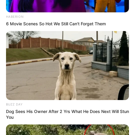
HABERION
6 Movie Scenes So Hot We Still Can't Forget Them
BUZZ DAY
Dog Sees His Owner After 2 Yrs What He Does Next Will Stun
You