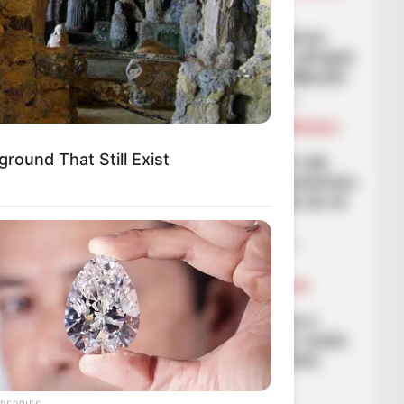
FUTBOLL BOTA
ITALI/SPANJË/ANGLI/GJERMANI
Atletiko e Madridit turpëron
Barcelonën, 4 gola që e afrojnë
me finalen e Kupës së Mbretit
February 12, 2026
Sport Ekspres
BALLINA
BALLINA STATIKE
KOMBËTARJA
LEGJIONARËT
round That Still Exist
“Ishim me fat vetëm për një
arsye”! Armand Duka komenton
grupin e Shqipërisë: Nuk do të
udhëtojmë shumë larg
February 12, 2026
Sport Ekspres
BALLINA
BALLINA STATIKE
FUTBOLL SHQIPTAR
KAT. SUPERIORE
SUPERIORE STATIKE
“Mos u nxitoni”! Shoqata e
Arbitrave jep pamjet për rastin
te Elbasani-Partizani: Ishte
penallti sepse kontakti
përfundoi brenda zone
BERRIES