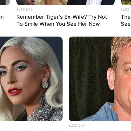
BUZZ DAY
BUZZ 
in
Remember Tiger's Ex-Wife? Try Not
The
To Smile When You See Her Now
See
BUZZ DAY