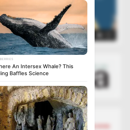
00:00
00:05
BERRIES
There An Intersex Whale? This
ding Baffles Science
Lajmet më të lexuara
BALLINA
BALLINA STATIKE
BOTA STATIKE