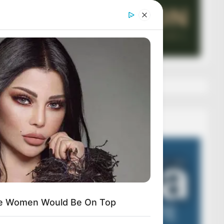
Veza AIBA
Video
Player
ese Women Would Be On Top