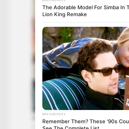
The Adorable Model For Simba In 
Lion King Remake
BRAINBERRIES
Remember Them? These '90s Coup
See The Complete List