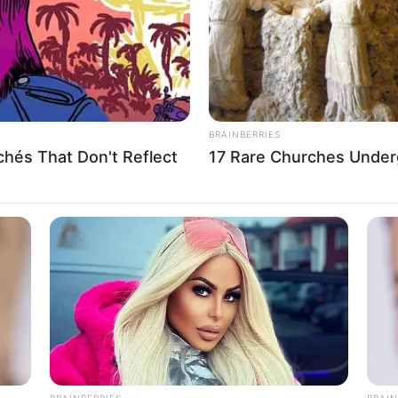
BRAINBERRIES
hés That Don't Reflect
17 Rare Churches Underg
 tryezë për mesfushorin. Oferta duket e majme dhe Batha
u prej vjen edhe interesimi. Emri i ekipit ende nuk bëhet i
nalizohen me një firmë në kontratë. Një lëvizje e tillë në
hi do të humbte një nga lojtarët thelbësor që ka në grupin e
BRAINBERRIES
BRAIN