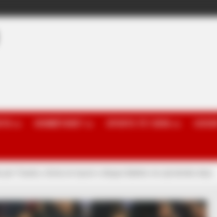
OTA
KOMBËTARET
SPORTE TË TJERA
GOSSI
e për Tiranën, oferta në tryezë e dërgon Bathën me një këmbë drejt…