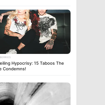
BERRIES
eiling Hypocrisy: 15 Taboos The
le Condemns!