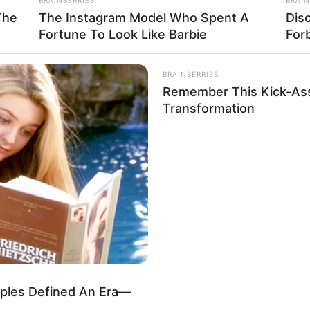
The
The Instagram Model Who Spent A
Dis
Fortune To Look Like Barbie
For
BRAINBERRIES
Remember This Kick-Ass
Transformation
les Defined An Era—