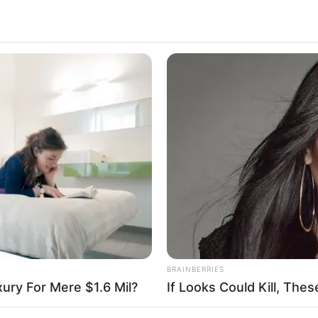
BRAINBERRIES
xury For Mere $1.6 Mil?
If Looks Could Kill, Th