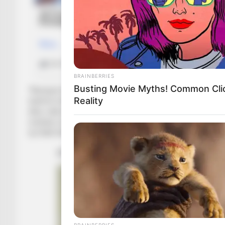
BRAINBERRIES
Busting Movie Myths! Common Clic
“Newsport.al” raporton se tashmë ka një ofertë zyrtare në
Reality
tashmë është me njërën këmbë drejt kampionatit rumun, nga k
ditur, ndërsa mbetet për tu parë nëse këto negociata do të fi
merkato do të kënaqte arkat e klubit, por nga ana tjetër She
tij./Halit Delibashi-Sport Ekspres/
BRAINBERRIES