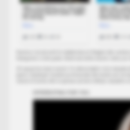
Karriera e tij nuk arriti të stabilizohej në Shqipëri dhe vendo
Kategorinë e tretë greke. Niveli nuk është shumë i lartë, por tek
20-vjeçari ka marrë numrin 14, ndërsa kalimi i tij te skuadra
pjesë e Episkopit. Kushtet profesionale dhe besimi që më 
shumë të lumtur dhe të gëziuar që kemi rikthyer skuadrën në 