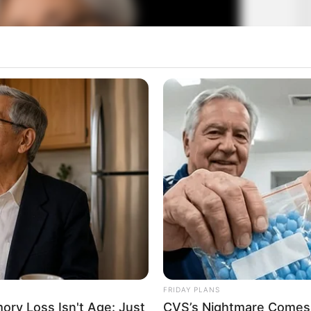
FRIDAY PLANS
ry Loss Isn't Age: Just
CVS’s Nightmare Comes 