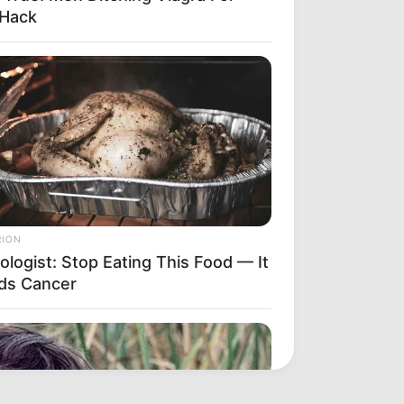
 Hack
RION
ologist: Stop Eating This Food — It
ds Cancer