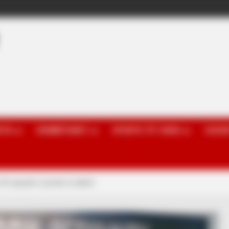
OTA
KOMBËTARET
SPORTE TË TJERA
GOSSI
 20-vjeçarin e presin si talent