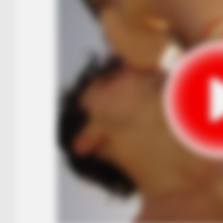
BUZZ DAY
Meghan & Harry Confirmed Awkwar