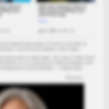
si që të largohej drejt Greqisë. Ai i ka bërë vend vetes në
 ekipi i ri që ka firmosur, Episkopi, u prit si talent.
 bëri jehonë dhe në mediet fqinje. “Jam shumë i lindur që jam
kanë dhënë do të më motivojë që të ndihmoj skuadrën. Jemi
kampionatet të nivelit kombëtar”, – u shpreh lojtari.