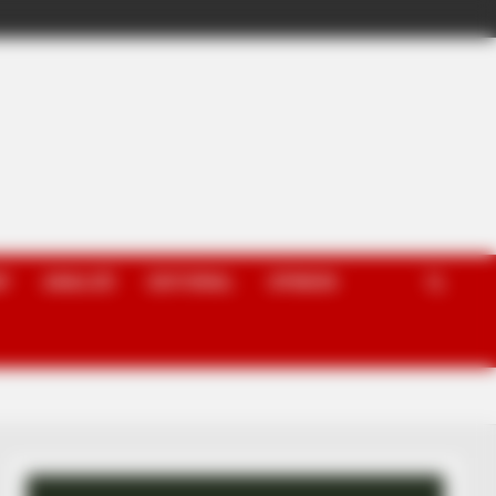
P
ANALIZË
EDITORIAL
OPINION