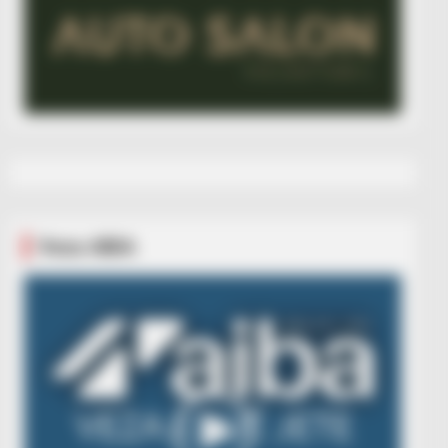
Veza AIBA
Video
Player