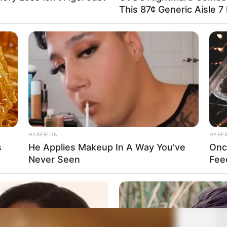
This 87¢ Generic Aisle 7
HABERION
HABE
s
He Applies Makeup In A Way You've
Onc
Never Seen
Fee