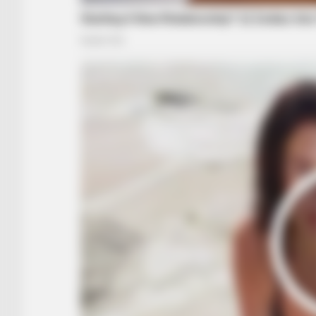
RADAR MEDIA
Owner Made Shadow Figures —
Kitten's Reaction Shocked Millions