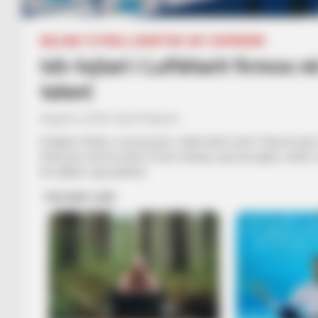
BALLINA
FUTBOLL SHQIPTAR
KAT. SUPERIORE
Ish-lojtari i Luftëtarit firmos n
talent
August 2, 2018
Sport Ekspres
Emiljano Shehu, sa prej jush e njihni këtë emër? Shumë pak.
Sulmuesi nuk ka arritur të lërë shenjë, pasi ka luajtur vetëm 
ka ndjekur nga pankina.