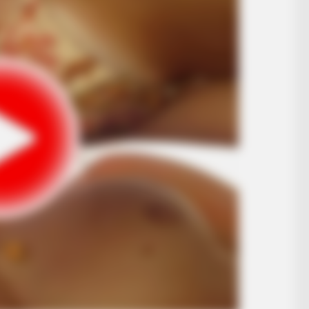
BUZZ DAY
d Truth About Archie
Remember Albert? You B
Him Today