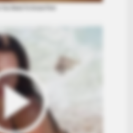
BUZZ DAY
RADA
300-Year-Old Tree Cut Open—What
New
He Found Inside Stunned Him!
Sur
RADAR MEDIA
She Chose To Remove Th
Her Now