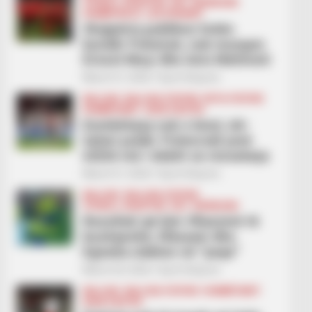
FUTBOLL SHQIPTAR
KAT. SUPERIORE
KOMBËTARJA
LEGJIONARËT
Shqipëria publikon listën
kundër Polonisë, nuk mungon
Ernest Muçi dhe Anis Mehmeti
March 21, 2026
Sport Ekspres
BALLINA
BALLINA STATIKE
BOTA STATIKE
KOMBËTARET
KUPA E BOTËS
Kombëtarja nuk e bind, ish-
lojtari polak: Potenciali jonë
është më i dobët se mesatarja
March 21, 2026
Sport Ekspres
BALLINA
BALLINA STATIKE
FUTBOLL SHQIPTAR
KAT. SUPERIORE
Rezultati që bën Vllazninë të
buzëqeshë, Elbasani dhe
Egnatia ndahen në “paqe”
March 20, 2026
Sport Ekspres
BALLINA
BALLINA STATIKE
KOMBËTARET
KUPA E BOTËS