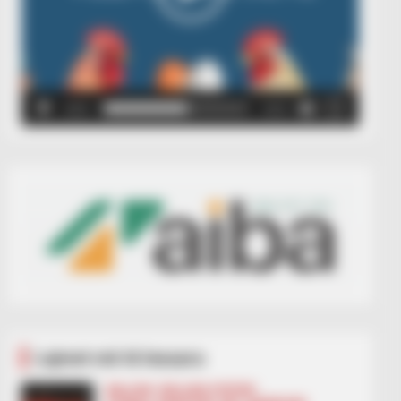
00:00
00:05
Lajmet më të lexuara
BALLINA
BALLINA STATIKE