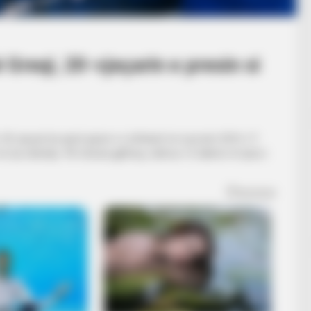
ë Greqi, 20-vjeçarin e presin si
 20-vjeçari ka qenë pjesë e Luftëtarit në sezonin 2016-17.
në dy ndeshje. 90 minuta gjithsej, ndërsa 12 takime të tjera i