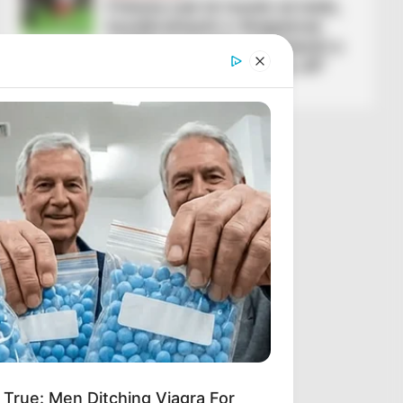
Polonia nuk të tremb në letër,
kundërshtarët e Shqipërisë
publikojnë listën me lojtarët e
ftuar për ndeshjen ‘play off’
March 20, 2026
Sport Ekspres
True: Men Ditching Viagra For