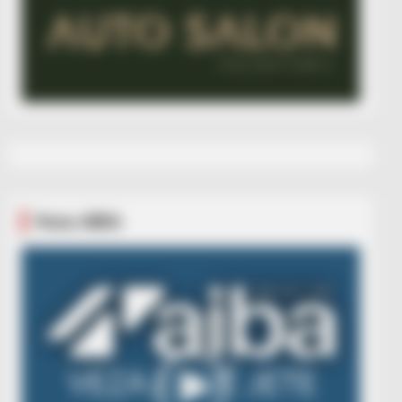
Veza AIBA
Video
Player