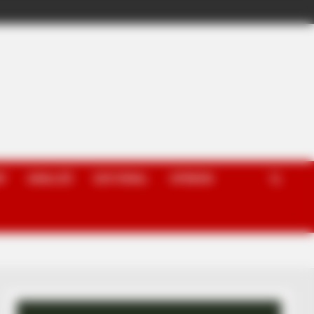
P
ANALIZË
EDITORIAL
OPINION