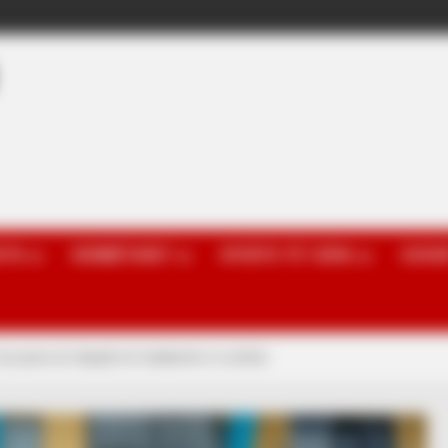
OTA
KOMBËTARET
SPORTE TË TJERA
GOSSI
nis puna së shpejti në stadiumin e Lezhës