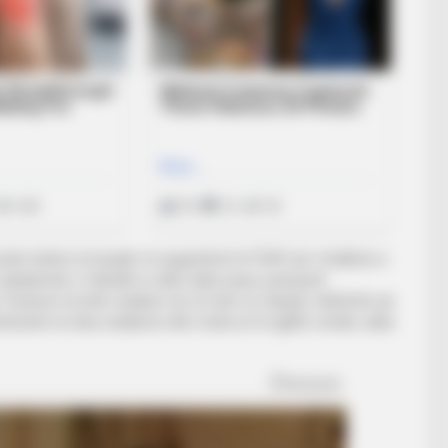
stim bëhet në kuadër të angazhimit të FSHF për zhvillimin e
r akademitë e futbollit si edhe duke pasur parasysh
 Punimet në këtë stadium do të nisin së shpejti, ndërkohë që
ësisht në disa stadiume dhe fusha në të gjithë vendin, duke