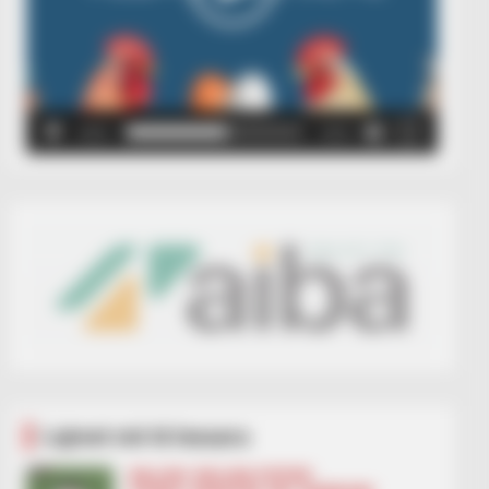
00:00
00:05
Lajmet më të lexuara
BALLINA
BALLINA STATIKE