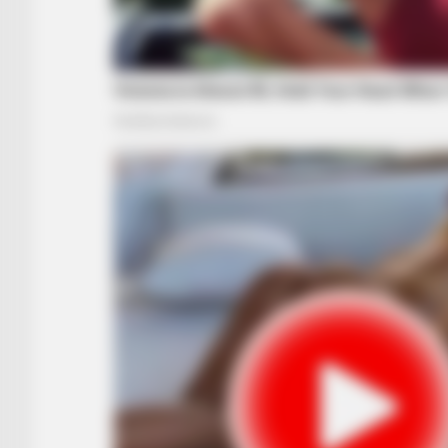
BUZZ DAY
Chrissy Metz Is So Skinny Now An
She Looks Like A Model