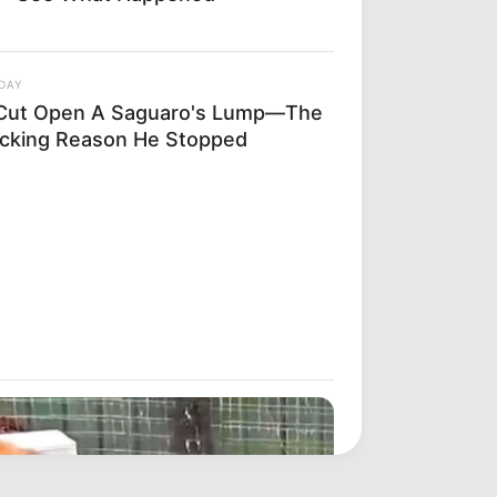
DAY
Cut Open A Saguaro's Lump—The
cking Reason He Stopped