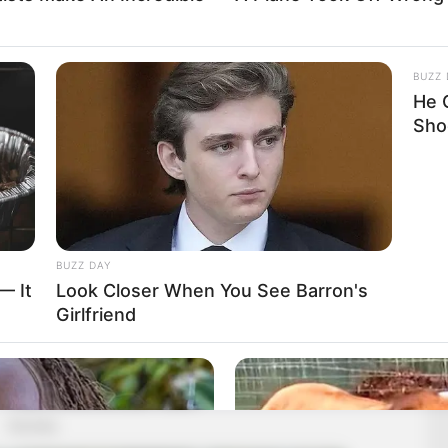
BUZZ 
He 
Sho
BUZZ DAY
— It
Look Closer When You See Barron's
Girlfriend