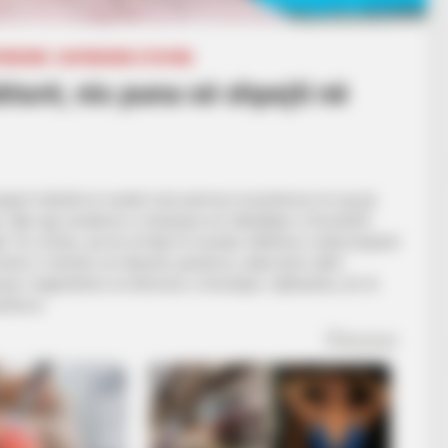
PERIORE
SUPERIORE STATIKE
turë, nis puna së shpejti në
mpiant futbolli në vendin tonë përmes investimeve të saj që
e. Një nga vendimet e miratuara në mbledhjen e Komitetit
” të Lezhës, që do të bëjë të mundur rikthimin e këtij impianti
imin e strehës së tribunës qendrore, duke bërë edhe
ojë e lagështirës në dhomat e zhveshjes. Gjithashtu, do të
ndrore.