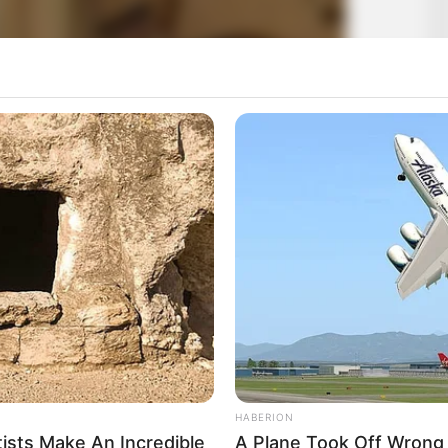
HABERION
ists Make An Incredible
A Plane Took Off Wrong