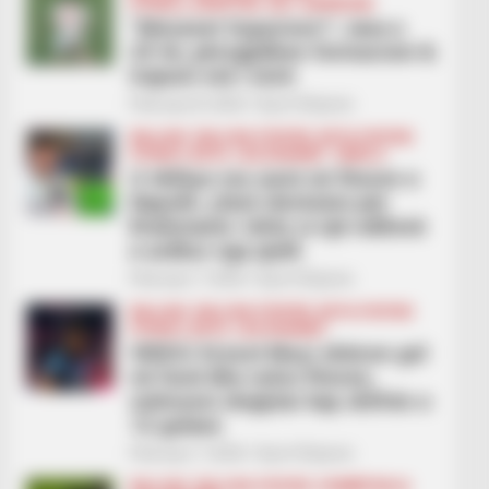
FUTBOLL SHQIPTAR
KAT. SUPERIORE
“Abissnet Superiore”/ Java e
23-të, përzgjidhen formacioni &
trajneri më i mirë
February 8, 2026
Sport Ekspres
BALLINA
BALLINA STATIKE
BOTA STATIKE
FUTBOLL BOTA
LEGJIONARËT
SERIE A
U rikthye me asist në fitoren e
Napolit, çfarë vlerësimi për
Rrahmanin: Ishte si një ndihmë
e ardhur nga qielli
February 7, 2026
Sport Ekspres
BALLINA
BALLINA STATIKE
BOTA STATIKE
FUTBOLL BOTA
LEGJIONARËT
VIDEO/ Ernest Muçi shënon gol
në fund dhe vulos fitoren,
sulmuesi shqiptar kap shifrën e
12 golave
February 7, 2026
Sport Ekspres
BALLINA
BALLINA STATIKE
KOMBËTARJA