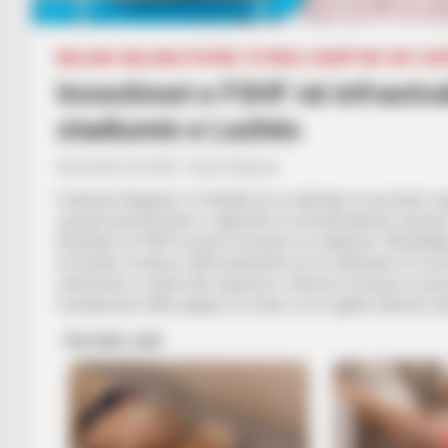
BALLINA
BALLINA STATIKE
FUTBOLL SHQIPTAR
KAT. SU
Investimet e FSHF në infrastruk
stadiumin e Lezhës
December 29, 2021
Sport Ekspres
Federata Shqiptare e Futbollit do të ndërhyjë në një tjetër i
synojnë përmirësimin e ndjeshëm të infrastrukturës sportiv
Ekzekutiv të FSHF ka qenë investimi në stadiumin “Besëlidhja
në kushte moderne. Më konkretisht do të ndërhyhet në rinov
sistemimin e çatisë dhe riparimet e dëmeve të kryera si pas
mundësohet edhe pajisja me stola e në të gjithë tribunën qe