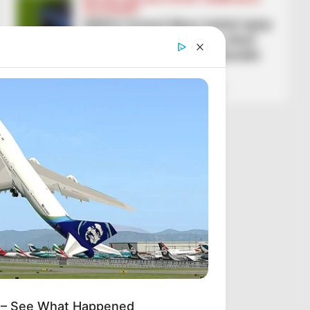
LEGJIONARËT
VIDEO/ Ernest Muçi është lojtar
klasi i pastër, shihni se çfarë
asisti jep në ndeshjen kundër
Samsunsporit
February 7, 2026
Sport Ekspres
 – See What Happened