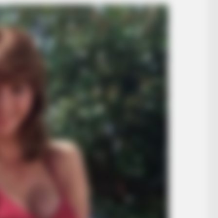
BUZZ DAY
 Sight To See
Tiny Dog Thrown Into A 
Him