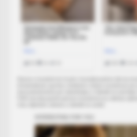
Shuma e investimit do të jetë e konsiderueshme dhe ky inve
infrastrukturës sportive, rëndësinë e këtyre investimeve pë
domosdoshmërinë për mbështetjen e futbollit në nivel klubi.
FSHF prej disa javësh përmes investimeve po ndërhyn njëkoh
rritur ndjeshëm cilësinë e futbollit në vendin.