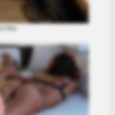
BUZZ DAY
RADA
Viewers Had To Look Away When This
Thi
Fog
Happened On Live Tv
Can