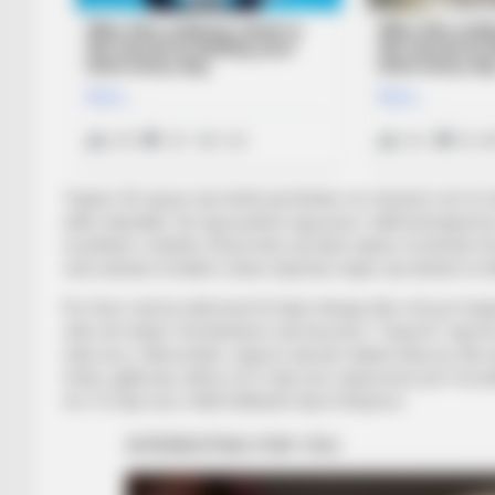
Trajneri 43-vjeçar nuk është përshtatur në mënyrën më të mi
edhe skandale. Që nga pushimi nga puna i ndihmëstrajnerëve s
rezultatet e dobëta. Arsye këto që kanë ngritur në këmbë tif
vetë anëtarë të klubit e kanë shprehur hapur një dëshirë të til
Por Duro nuk ka ndërmend të bëjë mbrapa dhe refuzon largi
cilës ish-lojtari i Kombëtares nuk heq dorë. “Insporti“ rapo
mijë euro, ndërsa klub i siguron atij një makinë luksoze dh
total e gjitha kjo shkon në 6 mijë euro shpenzime për Feroni
me 72 mijë euro./Halit Delibashi-Sport Ekspres/