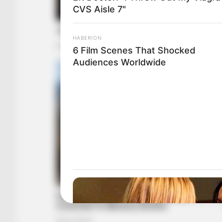
CVS Aisle 7"
HABERION
6 Film Scenes That Shocked
Audiences Worldwide