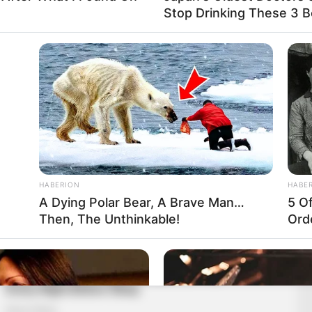
Stop Drinking These 3 
HABERION
HABE
A Dying Polar Bear, A Brave Man…
5 O
Then, The Unthinkable!
Ord