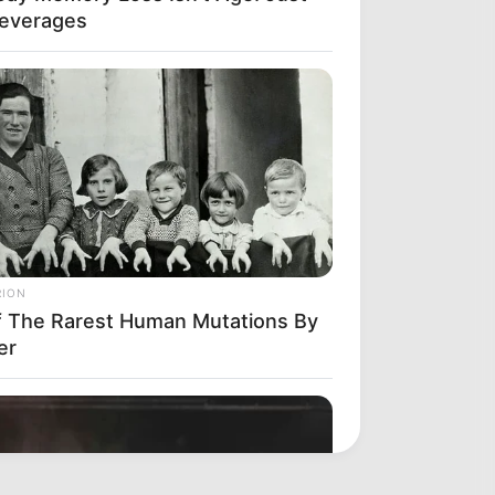
Beverages
RION
f The Rarest Human Mutations By
er