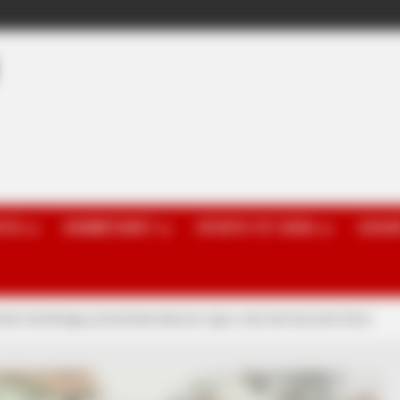
OTA
KOMBËTARET
SPORTE TË TJERA
GOSSI
het dorëheqja, ja kontrata luksoze nga e cila nuk heq dorë Duro