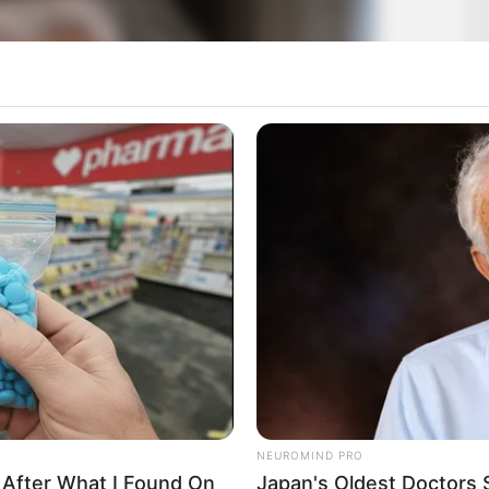
NEUROMIND PRO
 After What I Found On
Japan's Oldest Doctors 