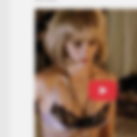
HABERION
Unforgettable Moments From Oran