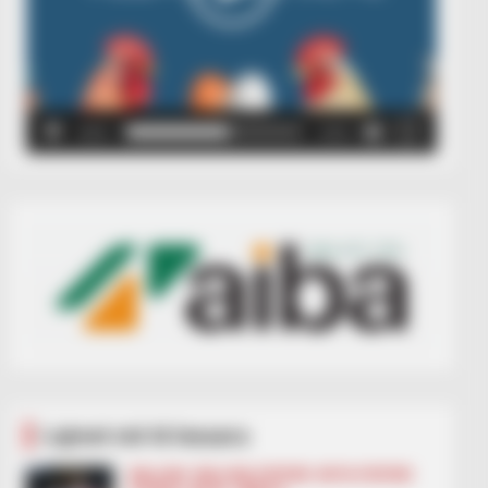
00:00
00:05
Lajmet më të lexuara
BALLINA
BALLINA STATIKE
BOTA STATIKE