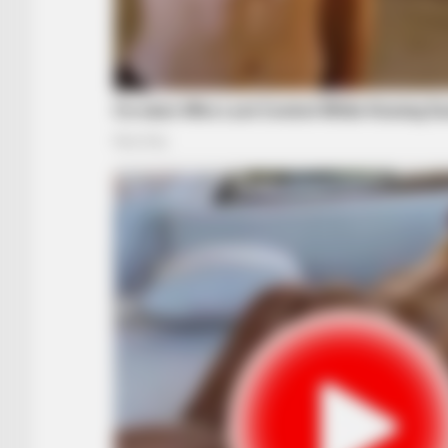
MEMORY HEALTH
Neurologists Have Identified 10
Medications Now Linked To Brain 
In Adults Over 60