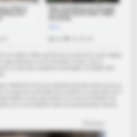
rë në radhët e klubit nga Drenasi, ku disa herë e kanë ndjekur
ipas kërkesës së tij, te përçarjet në grup e deri te
ozët, të cilët duan menjëherë dorëheqjen e tij. Madje edhe
lë.
min. Ndërkohë në Kosovë zbulojnë kontratën luksoze prej së
rton se paga neto që Klodian Duro përfiton në muaj shkon në 4
e akomodimin në një nga hotelet më të mira në Prishtinë. Në
kelin, që në rast shkarkimi duhet të dëmshpërblejë trajnerin