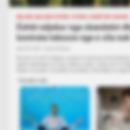
BALLINA
BALLINA STATIKE
FUTBOLL SHQIPTAR
KOSOVA
Është ndjekur nga skandalet dh
kontrata luksoze nga e cila nu
April 30, 2021
Sport Ekspres
Në tetor të vitit të shkuar e prisnin si një ikonë të Kombë
ngulm dorëheqja e tij. Duro shihej si njeriu i duhur për të mb
Kupat e Europës, Feronikeli e ka kaluar vëmendjen në siguri