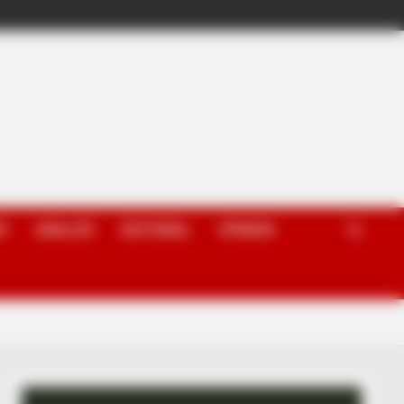
P
ANALIZË
EDITORIAL
OPINION