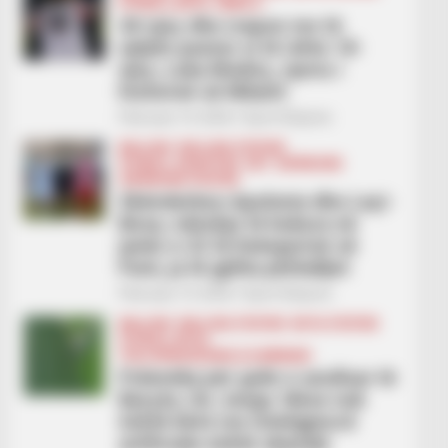
FUTBOLL BOTA
SERIE A
40-vjeç dhe vrapon me të
njëjtin pasion si të ishte 18-
vjeç, Luka Modriç, njeriu i
historisë së Milanit
February 14, 2026
Sport Ekspres
BALLINA
BALLINA STATIKE
FUTBOLL SHQIPTAR
KAT. SUPERIORE
SUPERIORE STATIKE
Skënderbeu-Apolonia dhe Laçi-
Besa, ndeshje të bukura në
javën e 22 të Kategorisë së
Parë, ja të gjitha përballjet
February 13, 2026
Sport Ekspres
BALLINA
BALLINA STATIKE
BOTA STATIKE
FUTBOLL BOTA
ITALI/SPANJË/ANGLI/GJERMANI
Polemika për golin e anulluar të
Barçës, De Jongu: Nëse nuk
është bërë me inteligjencë
artificiale është skandal