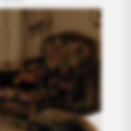
HABERION
ge Is The New Black!
Oncologist: Stop Eating