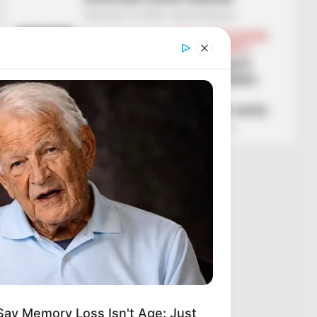
February 13, 2026
Sport Ekspres
BALLINA
BALLINA STATIKE
BOTA STATIKE
FUTBOLL BOTA
LEGJIONARËT
SERIE A
“Nuk duhet të kishin marrë
Zhegrovën”, gazetari italian:
Juventusi po paguan
transferimet e këqija të verës
February 13, 2026
Sport Ekspres
Say Memory Loss Isn't Age: Just