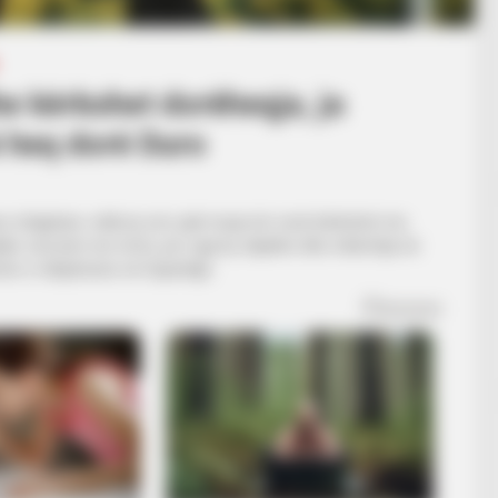
e kërkohet dorëheqja, ja
k heq dorë Duro
tares shqiptare, ndërsa sot, pak muaj më vonë kërkohet me
yllur sezonin me trofe, por nga ky objektiv dhe mbërritja në
min e mbijetesës në Superligë.