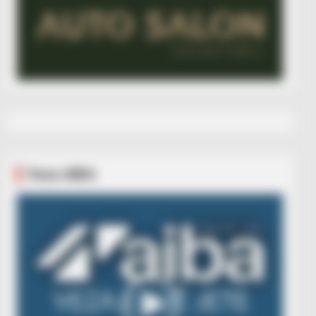
Veza AIBA
Video
Player