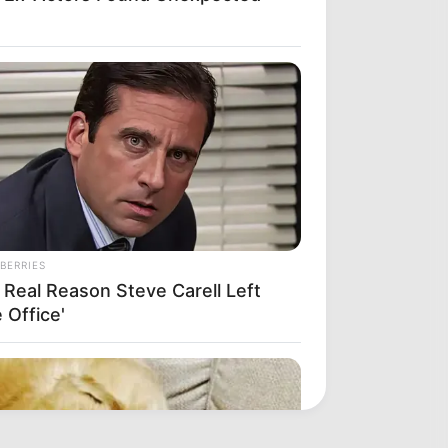
BERRIES
 Real Reason Steve Carell Left
 Office'