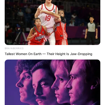
BRAINBERRIES
Tallest Women On Earth — Their Height Is Jaw-Dropping
Fushata e zgjedhjeve në futbollin shqiptar ndahet në disa
këndvështrime. Kandidatët kanë qasje të ndryshme: disa
vijnë me realitetin e asaj që kanë bërë, të tjerët me
propagandë, premtime, rrena, edhe me histori e legjenda
urbane, edhe shpikje miqsh e mbështetësish imagjinarë. Ka
nga ata që vetëmburren nëpër televizione si thesi me
krunde… Po bëhet nami! Skandal, – shkruan një fletushkë
jeshile sportive, paçavure, që fjalën skandal e ka bërë si
fjalën mirëmëngjesi, aq sa ka zhvlerësuar imazhin e vet. Në
fakt, i vetmi skandal është paaftësia e eunukut në krye të