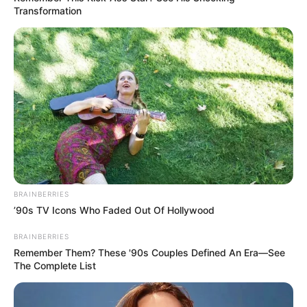
Transformation
BALLINA
BALLINA STATIKE
FUTBOLL SHQIPTAR
KAT. SUPERIORE
SUPERIORE STATIKE
Editorial nga Xhevdet Zekaj/
Zgjedhjet në FSHF, duam apo nuk
BRAINBERRIES
’90s TV Icons Who Faded Out Of Hollywood
duam shoqata…?!
BRAINBERRIES
January 19, 2022
Sport Ekspres
Remember Them? These '90s Couples Defined An Era—See
The Complete List
Nga Xhevdet Zekaj