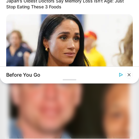
Japan's Oldest Doctors Say Memory Loss Isn't Age: Just
Stop Eating These 3 Foods
Before You Go
BUZZDAY
Meghan Markle's Daughter All Grown Up — See Her Now!