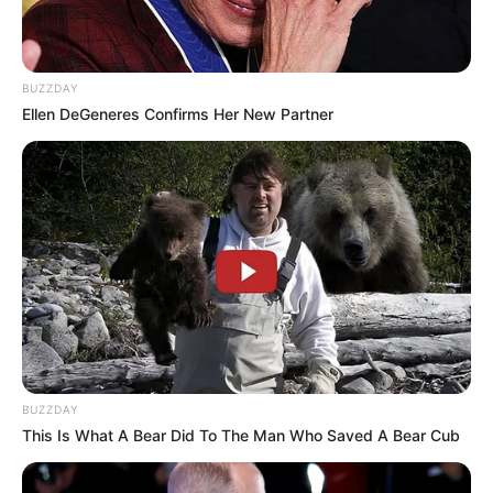
BUZZDAY
Ellen DeGeneres Confirms Her New Partner
BUZZDAY
This Is What A Bear Did To The Man Who Saved A Bear Cub