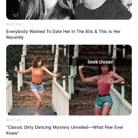
BUZZ DAY
Everybody Wanted To Date Her In The 80s & This Is Her
Recently
BUZZDAY
“Classic Dirty Dancing Mystery Unveiled—What Few Ever
Knew"