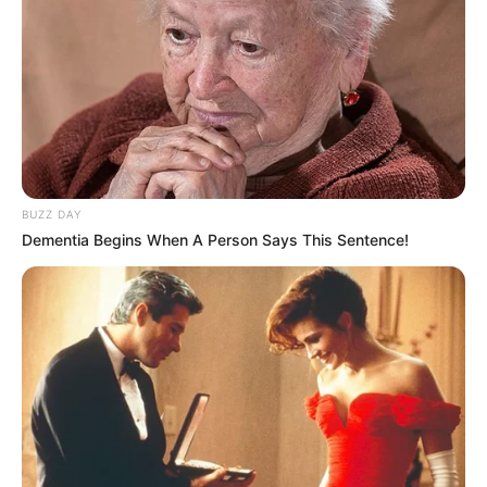
BUZZ DAY
Dementia Begins When A Person Says This Sentence!