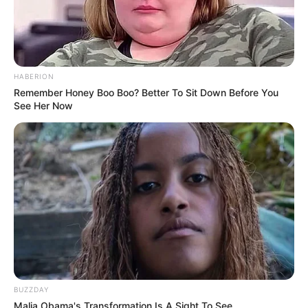
HABERION
Remember Honey Boo Boo? Better To Sit Down Before You
See Her Now
BUZZDAY
Malia Obama's Transformation Is A Sight To See