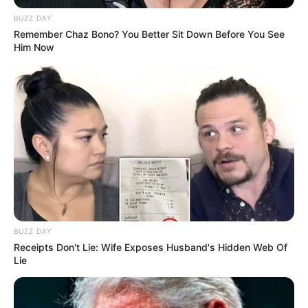
BUZZ DAY
Remember Chaz Bono? You Better Sit Down Before You See
Him Now
BUZZ DAY
Receipts Don't Lie: Wife Exposes Husband's Hidden Web Of
Lie