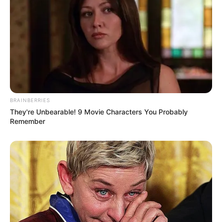
europiane. Përse nuk thonë këta njerëz të iki Berisha, Meta,
Rama, Veliaj, Monika, Spaho, Shehu etj, etj, që jo vetëm e
degjeneruan, vranë, vodhën e shkatërruan këtë vend, por
janë vite-dritë larg Europës, kurse futbolli i Dukës është në
drejtim të standardit europian. Mjaft me propagandë bajate,
alla fletushkës jeshile. Jepni fakte, bëni analiza, përdorni
argumente serioze dhe mos bëni shumë zhurmë për asgjë.
Shoqatat janë në të drejtën e tyre dhe mos i njollosni sipas
shijes së humbësve kronikë.
BRAINBERRIES
They're Unbearable! 9 Movie Characters You Probably
Remember