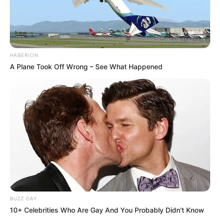
HABERION
A Plane Took Off Wrong – See What Happened
BUZZ DAY
10+ Celebrities Who Are Gay And You Probably Didn't Know