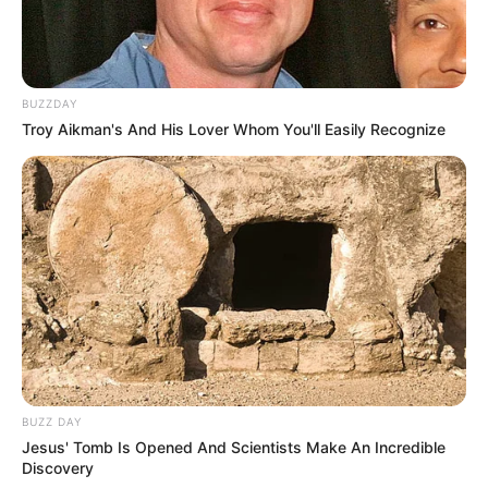
BUZZDAY
Troy Aikman's And His Lover Whom You'll Easily Recognize
BUZZ DAY
Jesus' Tomb Is Opened And Scientists Make An Incredible
Discovery