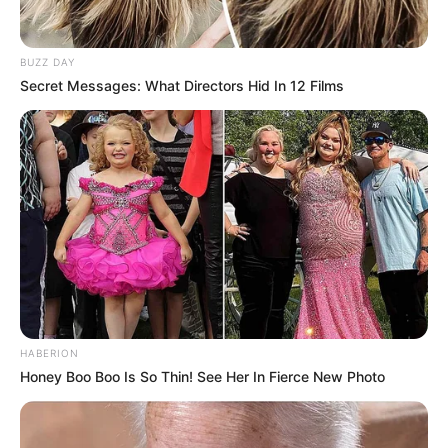
BUZZ DAY
Secret Messages: What Directors Hid In 12 Films
HABERION
Honey Boo Boo Is So Thin! See Her In Fierce New Photo