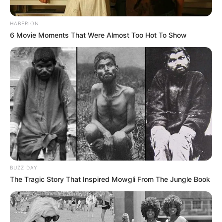
HABERION
6 Movie Moments That Were Almost Too Hot To Show
BUZZ DAY
The Tragic Story That Inspired Mowgli From The Jungle Book