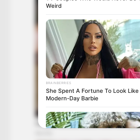
Weird
BRAINBERRIES
She Spent A Fortune To Look Like
Modern-Day Barbie