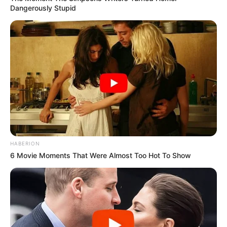
Dangerously Stupid
HABERION
6 Movie Moments That Were Almost Too Hot To Show