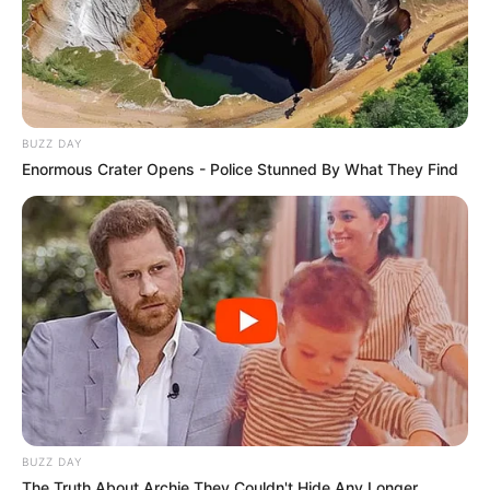
BUZZ DAY
Enormous Crater Opens - Police Stunned By What They Find
BUZZ DAY
The Truth About Archie They Couldn't Hide Any Longer