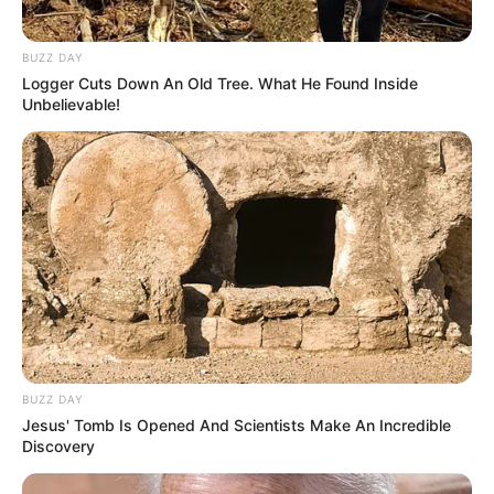
BUZZ DAY
Logger Cuts Down An Old Tree. What He Found Inside
Unbelievable!
BUZZ DAY
Jesus' Tomb Is Opened And Scientists Make An Incredible
Discovery