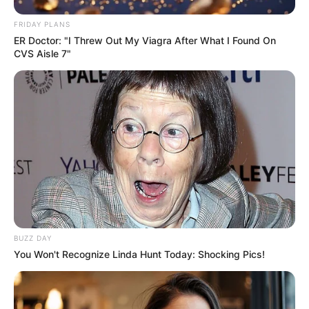
FRIDAY PLANS
ER Doctor: "I Threw Out My Viagra After What I Found On
CVS Aisle 7"
BUZZ DAY
You Won't Recognize Linda Hunt Today: Shocking Pics!