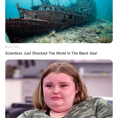
Sigurisht, shumë emocione do të përshkojnë trupin tim,
ndoshta edhe ndonjë hutim. Pasi, të ndjek ndeshjen e
djemve të mi, sepse janë djemtë e mi, përjashto një apo dy
që janë thërritur tani së shpejti, por që ishin vizionuar edhe
nga unë. Pra, do të jetë emocion i veçantë, por unë jam
tifoz i kombëtares së Shqipërisë, ndaj asgjë më shumë.
Le të ndalemi te një çështje që ka ndezur jo pak
polemika. Sokol Cikalleshi, që për ju, në aspektin
BUZZ DAY
tekniko-taktik, ka qenë tepër i rëndësishëm dhe i
Scientists Just Shocked The World In The Black Sea!
domosdoshëm në disa raste, është lënë jashtë nga
Panuçi pasi shkeli rregulloren?
Mund të më thoni faktet reale, pasi nuk i di me hollësi…
Praktikisht, kërkoi leje për të shtyrë ardhjen në
grumbullim, sepse do të firmoste me një ekip, ndaj
Panuçi nuk e pranoi këtë dhe vendosi që nëse lojtari
s’do të paraqitej në orar në grumbullim, atëherë mund
edhe të mos vinte, ashtu sikurse edhe ngjau. Si
mendoni?
Nuk dua të komentoj, pikë!