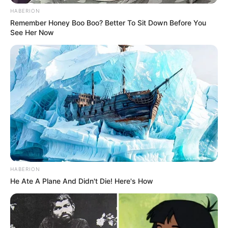
HABERION
Remember Honey Boo Boo? Better To Sit Down Before You
See Her Now
HABERION
He Ate A Plane And Didn't Die! Here's How