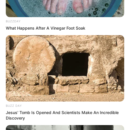
BUZZDAY
What Happens After A Vinegar Foot Soak
BUZZ DAY
Jesus' Tomb Is Opened And Scientists Make An Incredible
Discovery