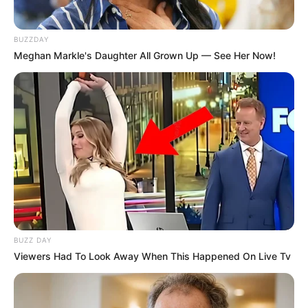
BUZZDAY
Meghan Markle's Daughter All Grown Up — See Her Now!
BUZZ DAY
Viewers Had To Look Away When This Happened On Live Tv