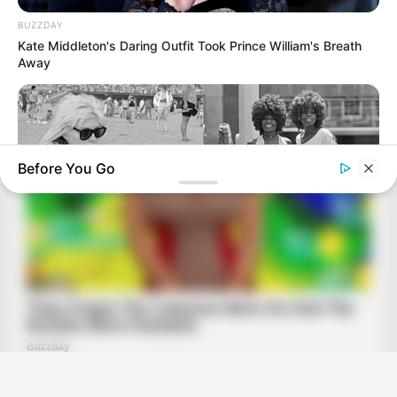
BUZZDAY
Kate Middleton's Daring Outfit Took Prince William's Breath
Away
Before You Go
BUZZ DAY
Photos From The 70s That Defined A Beauty Standard