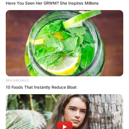
Have You Seen Her GRWM? She Inspires Millions
BRAINBERRIES
10 Foods That Instantly Reduce Bloat
Aktualisht po kryhet shtrimi i tapetit sintetik nga FSHF, një
nga etapat më të rëndësishme të investimit, që pritet të
finalizojë shumë shpejt ndërtimin e fushës dhe ta bëjë atë
gati për përdorim nga sportdashësit dhe të rinjtë e zonës.