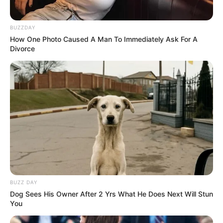
BUZZDAY
How One Photo Caused A Man To Immediately Ask For A
Divorce
BUZZ DAY
Dog Sees His Owner After 2 Yrs What He Does Next Will Stun
You