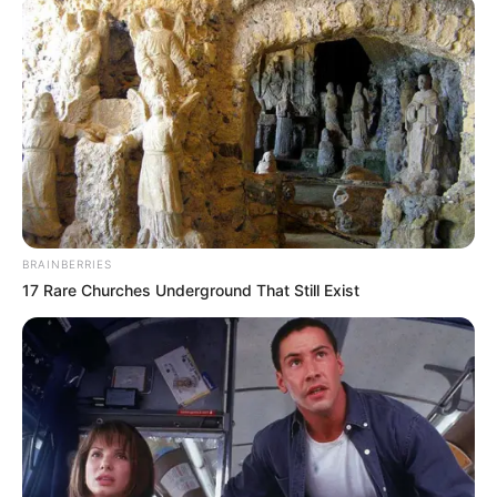
bashkëpunim me akademinë “TR 19 Football Academy”.
Projekti që ka nisur në muajin dhjetor ka hyrë tashmë në
fazën përmbyllëse të punimeve.
BRAINBERRIES
17 Rare Churches Underground That Still Exist